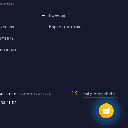
еджера
Telegram
66
и
Бренды
Max
ь заказ
Карта доставки
 ответы
Чат на сайте
 возврат
8 (495) 183-47-87
По будням с 09:30 до 18:30
mail@orgmebel.ru
648-61-49
многоканальный
333-11-53