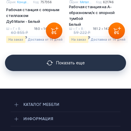
Серия:
Конце...
Код:
757356
Серия:
Метал...
Код:
621746
Рабочая станция на А-
Рабочая станция с опорным
образном м/к с опорной
стеллажом
тумбой
Дуб Мали - Белый
Белый
Ш
х
Г
х
В :
180
х
148
х
75 см
Ш
х
Г
х
В :
181.2
х
147.5
х
75 см
60 855 Р
59 222 Р
56 595 Р
55 077 Р
На заказ
Доставка от 14 дней
На заказ
Доставка от 14 дней
Показать еще
КАТАЛОГ МЕБЕЛИ
ИНФОРМАЦИЯ