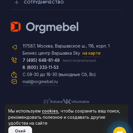
СОТРУДНИЧЕСТВО
Telegram
117587, Москва, Варшавское ш., 118, корп. 1
Max
Бизнес центр Варшавка Sky
на карте
7 (495) 648-61-49
многоканальный
8 (800) 333-11-53
Чат на сайте
С 09-30 до 18-30 (выходные Сб, Вс)
mail@orgmebel.ru
Rutube
VKontakte
8 (495) 183-47-87
По будням с 09:30 до 18:30
Мы используем
cookies
, чтобы сохранять ваш поиск,
рекомендовать
полезное и создавать другие
удобства на сайте
© 2006-2026. Orgmebel.ru
Окей