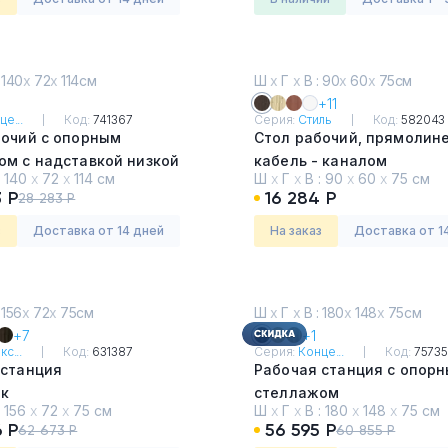
 140
х
72
х
114см
Ш
х
Г
х
В : 90
х
60
х
75см
+11
це...
Код:
741367
Серия:
Стиль
Код:
582043
бочий с опорным
Стол рабочий, прямолине
ом с надставкой низкой
кабель - каналом
:
140
х
72
х
114 см
Ш
х
Г
х
В :
90
х
60
х
75 см
Янтарный - Белый
Венге
 Р
16 284 Р
28 283 Р
з
Доставка от 14 дней
На заказ
Доставка от 1
 156
х
72
х
75см
Ш
х
Г
х
В : 180
х
148
х
75см
+7
+1
с...
Код:
631387
Серия:
Конце...
Код:
7573
 станция
Рабочая станция с опор
ик
стеллажом
:
156
х
72
х
75 см
Ш
х
Г
х
В :
180
х
148
х
75 см
Дуб Мали - Белый
 Р
56 595 Р
62 673 Р
60 855 Р