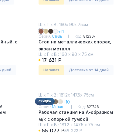
Ш
х
Г
х
В : 160
х
90
х
75см
+11
Серия:
Стиль
Код:
812367
йный, с
Стол на металлических опорах,
экран металл
Ш
х
Г
х
В :
160
х
90
х
75 см
Шамони тёмный
17 631 Р
4 дней
На заказ
Доставка от 14 дней
Ш
х
Г
х
В : 181.2
х
147.5
х
75см
+10
56
Серия:
Метал...
Код:
621746
ным
Рабочая станция на А-образном
м/к с опорной тумбой
Ш
х
Г
х
В :
181.2
х
147.5
х
75 см
Белый
55 077 Р
59 222 Р