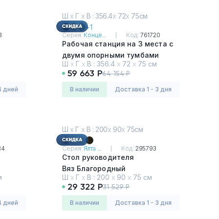
Ш
х
Г
х
В : 356.4
х
72
х
75см
+1
3
Серия:
Конце...
Код:
761720
Рабочая станция на 3 места с
двумя опорными тумбами
Ш
х
Г
х
В :
356.4
х
72
х
75 см
Дуб Мали - Белый
59 663 Р
64 154 Р
4 дней
в наличии
Доставка 1 - 3 дня
Ш
х
Г
х
В : 200
х
90
х
75см
84
Серия:
Ялта ...
Код:
295793
Стол руководителя
Вяз Благородный
м
Ш
х
Г
х
В :
200
х
90
х
75 см
29 322 Р
31 529 Р
4 дней
в наличии
Доставка 1 - 3 дня