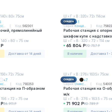
 140
х
80
х
75см
Ш
х
Г
х
В : 320
х
72
х
114см
6
+1
с...
Код:
562301
Серия:
Конце...
Код:
7582
бочий, прямолинейный
Рабочая станция с опор
шкафом купе с надставко
:
140
х
80
х
75 см
Ш
х
Г
х
В :
320
х
72
х
114 см
Сандал Янтарный - Белы
 Р
65 804 Р
70 757 Р
з
Доставка от 14 дней
в наличии
Доставка 1 - 
 156
х
72
х
75см
Ш
х
Г
х
В : 276
х
163.5
х
75см
+7
+7
с...
Код:
792253
Серия:
Оникс...
Код:
5400
 станция на П-образном
Рабочая станция на О-о
м/к
:
156
х
72
х
75 см
Ш
х
Г
х
В :
276
х
163.5
х
75 с
и
Дуб Аттик
 Р
71 902 Р
36 911 Р
80 789 Р
з
Доставка от 14 дней
в наличии
Доставка 1 - 