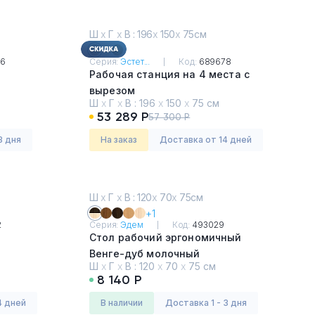
Ш
х
Г
х
В : 196
х
150
х
75см
66
Серия:
Эстет...
Код:
689678
Рабочая станция на 4 места с
вырезом
Ш
х
Г
х
В :
196
х
150
х
75 см
Капучино
53 289 Р
57 300 Р
3 дня
На заказ
Доставка от 14 дней
Ш
х
Г
х
В : 120
х
70
х
75см
+1
2
Серия:
Эдем
Код:
493029
Стол рабочий эргономичный
Венге-дуб молочный
Ш
х
Г
х
В :
120
х
70
х
75 см
8 140 Р
4 дней
в наличии
Доставка 1 - 3 дня