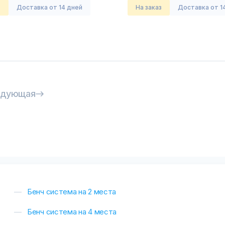
з
Доставка от 14 дней
На заказ
Доставка от 1
едующая
Бенч система на 2 места
Бенч система на 4 места