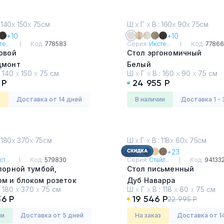
 140
х
150
х
75см
Ш
х
Г
х
В : 160
х
90
х
75см
+10
+10
е...
Код:
778583
Серия:
Иксте...
Код:
7786
овой
Стол эргономичный
дмонт
Белый
:
140
х
150
х
75 см
Ш
х
Г
х
В :
160
х
90
х
75 см
 Р
24 955 Р
з
Доставка от 14 дней
в наличии
Доставка 1 - 
 180
х
370
х
75см
Ш
х
Г
х
В : 118
х
60
х
75см
+23
т...
Код:
579830
Серия:
Стайл...
Код:
94133
порной тумбой,
Стол письменный
ом и блоком розеток
Дуб Наварра
:
180
х
370
х
75 см
Ш
х
Г
х
В :
118
х
60
х
75 см
ан
36 Р
19 546 Р
22 995 Р
ии
Доставка от 5 дней
На заказ
Доставка от 1