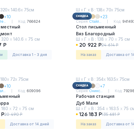
 320
х
140.6
х
75см
Ш
х
Г
х
В : 138
х
70
х
75см
+10
+23
е...
Код:
766624
Серия:
Стайл...
Код:
94149
х местный
Стол письменный
дмонт
Вяз Благородный
:
320
х
140.6
х
75 см
Ш
х
Г
х
В :
138
х
70
х
75 см
7 Р
20 922 Р
24 614 Р
ии
Доставка 1 - 3 дня
На заказ
Доставка от 1
 180
х
72
х
75см
Ш
х
Г
х
В : 354
х
163.5
х
75см
+10
+7
л...
Код:
609096
Серия:
Оникс...
Код:
7929
сьменный
Рабочая станция
арра
Дуб Мали
:
180
х
72
х
75 см
Ш
х
Г
х
В :
354
х
163.5
х
75 с
 Р
126 183 Р
20 490 Р
135 681 Р
з
Доставка от 14 дней
На заказ
Доставка от 1