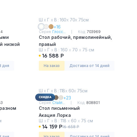
Ш
х
Г
х
В : 160
х
70
х
75см
+16
24
Серия:
Глосс...
Код:
703969
ными
Стол рабочий, прямолинейный,
й низкой
правый
Ш
х
Г
х
В :
160
х
70
х
75 см
й
Белый премиум
16 588 Р
3 дня
На заказ
Доставка от 14 дней
Ш
х
Г
х
В : 118
х
60
х
75см
+23
53
Серия:
Стайл...
Код:
808801
бразном
Стол письменный
Акация Лорка
м
Ш
х
Г
х
В :
118
х
60
х
75 см
14 159 Р
16 658 Р
3 дня
На заказ
Доставка от 14 дней