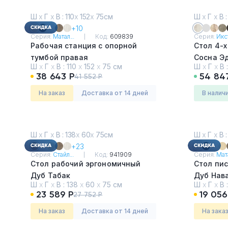
Ш
х
Г
х
В : 110
х
152
х
75см
Ш
х
Г
х
В :
+10
Серия:
Матал...
Код:
609839
Серия:
Икст
Рабочая станция с опорной
Стол 4-
тумбой правая
Сосна Э
Ш
х
Г
х
В :
110
х
152
х
75 см
Ш
х
Г
х
В 
Акация Лорка
38 643 Р
54 84
41 552 Р
На заказ
Доставка от 14 дней
в налич
Ш
х
Г
х
В : 138
х
60
х
75см
Ш
х
Г
х
В :
+23
Серия:
Стайл...
Код:
941909
Серия:
Мата
Стол рабочий эргономичный
Стол пи
Дуб Табак
Дуб Нав
Ш
х
Г
х
В :
138
х
60
х
75 см
Ш
х
Г
х
В 
23 589 Р
19 056
27 752 Р
На заказ
Доставка от 14 дней
На зака