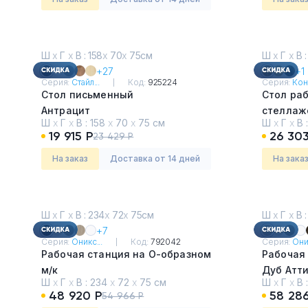
Ш
х
Г
х
В : 158
х
70
х
75см
Ш
х
Г
х
В :
+27
+1
Серия:
Стайл...
Код:
925224
Серия:
Кон
Стол письменный
Стол ра
Антрацит
стеллаж
Ш
х
Г
х
В :
158
х
70
х
75 см
Ш
х
Г
х
В 
Сандал 
19 915 Р
26 303
23 429 Р
На заказ
Доставка от 14 дней
На зака
Ш
х
Г
х
В : 234
х
72
х
75см
Ш
х
Г
х
В :
+7
Серия:
Оникс...
Код:
792042
Серия:
Оник
Рабочая станция на О-образном
Рабочая
м/к
Дуб Атт
Ш
х
Г
х
В :
234
х
72
х
75 см
Ш
х
Г
х
В 
Дуб Мали
48 920 Р
58 286
54 966 Р