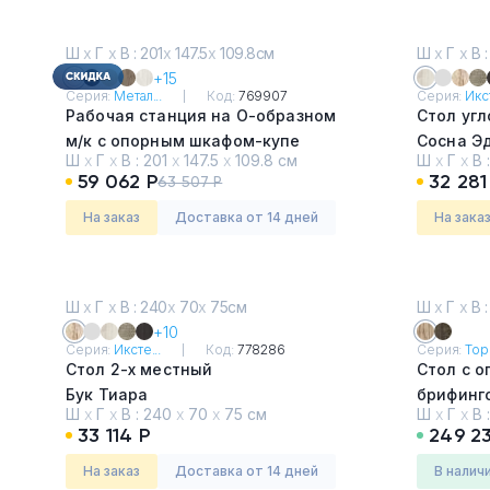
Ш
х
Г
х
В : 201
х
147.5
х
109.8см
Ш
х
Г
х
В :
+15
Серия:
Метал...
Код:
769907
Серия:
Икст
Рабочая станция на О-образном
Стол угл
м/к с опорным шкафом-купе
Сосна Э
Ш
х
Г
х
В :
201
х
147.5
х
109.8 см
Ш
х
Г
х
В 
Белый
59 062 Р
32 281
63 507 Р
На заказ
Доставка от 14 дней
На зака
Ш
х
Г
х
В : 240
х
70
х
75см
Ш
х
Г
х
В :
+10
Серия:
Иксте...
Код:
778286
Серия:
Торс
Стол 2-х местный
Стол с о
Бук Тиара
брифинг
Ш
х
Г
х
В :
240
х
70
х
75 см
Ш
х
Г
х
В 
Дуб Вот
33 114 Р
249 2
На заказ
Доставка от 14 дней
в налич