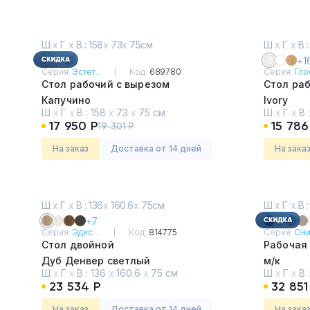
Ш
х
Г
х
В : 158
х
73
х
75см
Ш
х
Г
х
В :
+1
Серия:
Эстет...
Код:
689780
Серия:
Глос
Стол рабочий с вырезом
Стол ра
Капучино
Ivory
Ш
х
Г
х
В :
158
х
73
х
75 см
Ш
х
Г
х
В 
17 950 Р
15 786
19 301 Р
На заказ
Доставка от 14 дней
На зака
Ш
х
Г
х
В : 136
х
160.6
х
75см
Ш
х
Г
х
В :
+7
Серия:
Эдис ...
Код:
814775
Серия:
Оник
Стол двойной
Рабочая
Дуб Денвер светлый
м/к
Ш
х
Г
х
В :
136
х
160.6
х
75 см
Ш
х
Г
х
В 
Дуб Мал
23 534 Р
32 851
На заказ
Доставка от 14 дней
На зака