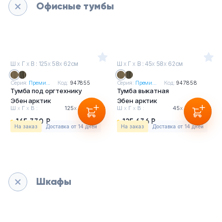
Офисные тумбы
Ш
х
Г
х
В : 125
х
58
х
62см
Ш
х
Г
х
В : 45
х
58
х
62см
Серия:
Преми...
Код:
947855
Серия:
Преми...
Код:
947858
Тумба под оргтехнику
Тумба выкатная
Эбен арктик
Эбен арктик
Ш
х
Г
х
В :
125
х
58
х
62см
Ш
х
Г
х
В :
45
х
58
х
62см
165 330 Р
125 636 Р
На заказ
Доставка от 14 дней
На заказ
Доставка от 14 дней
Шкафы