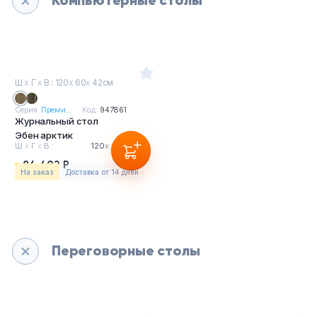
Компьютерные столы
Ш
х
Г
х
В : 120
х
60
х
42см
Серия:
Преми...
Код:
947861
Журнальный стол
Эбен арктик
Ш
х
Г
х
В :
120
х
60
х
42см
84 402 Р
На заказ
Доставка от 14 дней
Переговорные столы