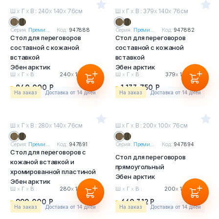
Ш
х
Г
х
В : 240
х
140
х
76см
Ш
х
Г
х
В : 379
х
140
х
76см
Серия:
Преми...
Код:
947888
Серия:
Преми...
Код:
947882
Стол для переговоров
Стол для переговоров
составной с кожаной
составной с кожаной
вставкой
вставкой
Эбен арктик
Эбен арктик
Ш
х
Г
х
В :
240
х
140
х
76см
Ш
х
Г
х
В :
379
х
140
х
76см
840 000 Р
1 133 750 Р
На заказ
Доставка от 14 дней
На заказ
Доставка от 14 дней
Ш
х
Г
х
В : 280
х
140
х
76см
Ш
х
Г
х
В : 200
х
100
х
76см
Серия:
Преми...
Код:
947891
Серия:
Преми...
Код:
947894
Стол для переговоров с
Стол для переговоров
кожаной вставкой и
прямоугольный
хромированной пластиной
Эбен арктик
Эбен арктик
Ш
х
Г
х
В :
280
х
140
х
76см
Ш
х
Г
х
В :
200
х
100
х
76см
990 000 Р
660 312 Р
На заказ
Доставка от 14 дней
На заказ
Доставка от 14 дней