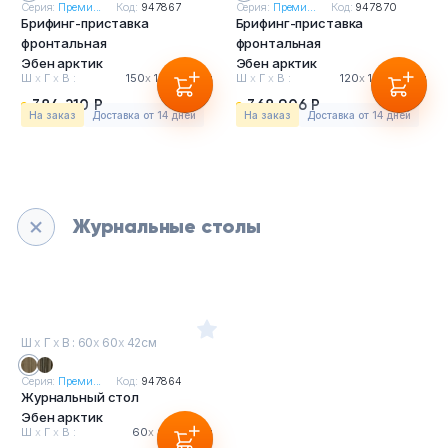
Серия:
Преми...
Код:
947867
Серия:
Преми...
Код:
947870
Брифинг-приставка
Брифинг-приставка
фронтальная
фронтальная
Эбен арктик
Эбен арктик
Ш
х
Г
х
В :
150
х
100
х
76см
Ш
х
Г
х
В :
120
х
100
х
76см
384 210 Р
368 906 Р
На заказ
Доставка от 14 дней
На заказ
Доставка от 14 дней
Журнальные столы
Ш
х
Г
х
В : 60
х
60
х
42см
Серия:
Преми...
Код:
947864
Журнальный стол
Эбен арктик
Ш
х
Г
х
В :
60
х
60
х
42см