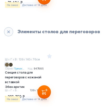
71 604 Р
На заказ
Доставка от 14 дней
Элементы столов для переговоров
Ш
х
Г
х
В : 139
х
140
х
76см
Серия:
Преми...
Код:
947885
Секция стола для
переговоров с кожаной
вставкой
Эбен арктик
Ш
х
Г
х
В :
139
х
140
х
76см
293 750 Р
На заказ
Доставка от 14 дней