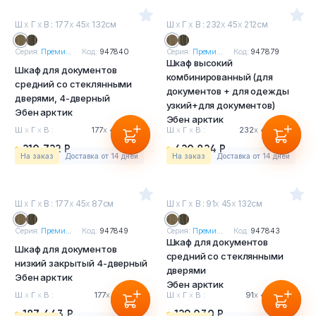
Ш
х
Г
х
В : 177
х
45
х
132см
Ш
х
Г
х
В : 232
х
45
х
212см
Серия:
Преми...
Код:
947840
Серия:
Преми...
Код:
947879
Шкаф высокий
Шкаф для документов
комбинированный (для
средний со стеклянными
документов + для одежды
дверями, 4-дверный
узкий+для документов)
Эбен арктик
Эбен арктик
Ш
х
Г
х
В :
177
х
45
х
132см
Ш
х
Г
х
В :
232
х
45
х
212см
210 722 Р
420 824 Р
На заказ
Доставка от 14 дней
На заказ
Доставка от 14 дней
Ш
х
Г
х
В : 177
х
45
х
87см
Ш
х
Г
х
В : 91
х
45
х
132см
Серия:
Преми...
Код:
947849
Серия:
Преми...
Код:
947843
Шкаф для документов
Шкаф для документов
средний со стеклянными
низкий закрытый 4-дверный
дверями
Эбен арктик
Эбен арктик
Ш
х
Г
х
В :
177
х
45
х
87см
Ш
х
Г
х
В :
91
х
45
х
132см
187 443 Р
129 030 Р