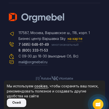
Telegram
117587, Москва, Варшавское ш., 118, корп. 1
Max
Бизнес центр Варшавка Sky
на карте
7 (495) 648-61-49
многоканальный
8 (800) 333-11-53
Чат на сайте
С 09-30 до 18-30 (выходные Сб, Вс)
mail@orgmebel.ru
Rutube
VKontakte
8 (495) 183-47-87
По будням с 09:30 до 18:30
Мы используем
cookies
, чтобы сохранять ваш поиск,
рекомендовать
полезное и создавать другие
удобства на сайте
© 2006-2026. Orgmebel.ru
Окей
Продажа офисной мебели.
Все права защищены.