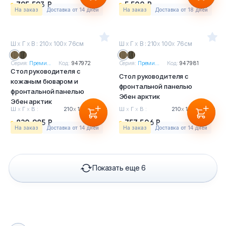
795 593 Р
5 500 Р
На заказ
Доставка от 14 дней
На заказ
Доставка от 18 дней
Ш
х
Г
х
В : 210
х
100
х
76см
Ш
х
Г
х
В : 210
х
100
х
76см
Серия:
Преми...
Код:
947972
Серия:
Преми...
Код:
947981
Стол руководителя с
Стол руководителя с
кожаным бюваром и
фронтальной панелью
фронтальной панелью
Эбен арктик
Эбен арктик
Ш
х
Г
х
В :
210
х
100
х
76см
Ш
х
Г
х
В :
210
х
100
х
76см
820 985 Р
757 506 Р
На заказ
Доставка от 14 дней
На заказ
Доставка от 14 дней
Показать еще 6