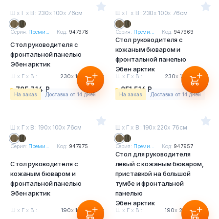
Ш
х
Г
х
В : 230
х
100
х
76см
Ш
х
Г
х
В : 230
х
100
х
76см
Серия:
Преми...
Код:
947978
Серия:
Преми...
Код:
947969
Стол руководителя с
Стол руководителя с
кожаным бюваром и
фронтальной панелью
фронтальной панелью
Эбен арктик
Эбен арктик
Ш
х
Г
х
В :
230
х
100
х
76см
Ш
х
Г
х
В :
230
х
100
х
76см
785 314 Р
851 516 Р
На заказ
Доставка от 14 дней
На заказ
Доставка от 14 дней
Ш
х
Г
х
В : 190
х
100
х
76см
Ш
х
Г
х
В : 190
х
220
х
76см
Серия:
Преми...
Код:
947975
Серия:
Преми...
Код:
947957
Стол для руководителя
Стол руководителя с
левый с кожаным бюваром,
кожаным бюваром и
приставкой на большой
фронтальной панелью
тумбе и фронтальной
Эбен арктик
панелью
Эбен арктик
Ш
х
Г
х
В :
190
х
100
х
76см
Ш
х
Г
х
В :
190
х
220
х
76см