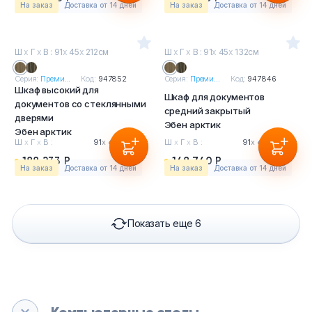
На заказ
Доставка от 14 дней
На заказ
Доставка от 14 дней
Ш
х
Г
х
В : 91
х
45
х
212см
Ш
х
Г
х
В : 91
х
45
х
132см
Серия:
Преми...
Код:
947852
Серия:
Преми...
Код:
947846
Шкаф высокий для
Шкаф для документов
документов со стеклянными
средний закрытый
дверями
Эбен арктик
Эбен арктик
Ш
х
Г
х
В :
91
х
45
х
212см
Ш
х
Г
х
В :
91
х
45
х
132см
188 233 Р
148 740 Р
На заказ
Доставка от 14 дней
На заказ
Доставка от 14 дней
Показать еще 6