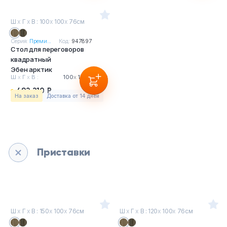
Ш
х
Г
х
В : 100
х
100
х
76см
Серия:
Преми...
Код:
947897
Стол для переговоров
квадратный
Эбен арктик
Ш
х
Г
х
В :
100
х
100
х
76см
492 210 Р
На заказ
Доставка от 14 дней
Приставки
Ш
х
Г
х
В : 150
х
100
х
76см
Ш
х
Г
х
В : 120
х
100
х
76см