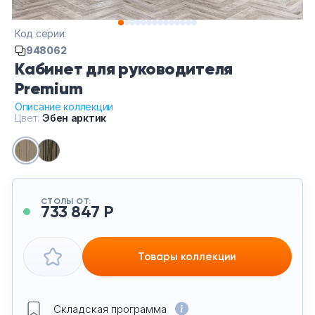
Тумбы офисные
Код серии:
Офисные шкафы
948062
Кабинет для руководителя
Офисные диваны
Premium
Описание коллекции
Цвет:
Эбен арктик
Сейфы и металлическая мебель
Обеденная зона
Искусственные растения
СТОЛЫ ОТ:
733 847 Р
Кашпо
Товары коллекции
Складская программа