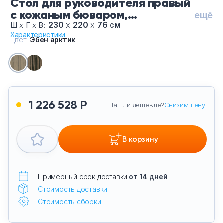
Стол для руководителя правый
Тумбы офисные
с кожаным бюваром,
ещё
приставкой на малой тумбе и
230
х
220
х
76 см
Ш
х
Г
х
В:
Офисные шкафы
Характеристики
фронтальной панелью ПМ 175
Цвет:
Эбен арктик
ЭА, цвет Эбен арктик
Офисные диваны
Сейфы и металлическая мебель
1 226 528 Р
Нашли дешевле?
Снизим цену!
Обеденная зона
Искусственные растения
В корзину
Кашпо
Примерный срок доставки:
от 14 дней
Стоимость доставки
Стоимость сборки