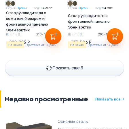
Серия:
Преми...
Код:
947972
Серия:
Преми...
Код:
947981
Стол руководителя с
Стол руководителя с
кожаным бюваром и
фронтальной панелью
фронтальной панелью
Эбен арктик
Эбен арктик
Ш
х
Г
х
В :
210
х
100
х
76см
Ш
х
Г
х
В :
210
х
100
х
76см
820 985 Р
757 506 Р
На заказ
Доставка от 14 дней
На заказ
Доставка от 14 дней
Показать еще 6
Недавно просмотренные
Показать все
Офисные столы