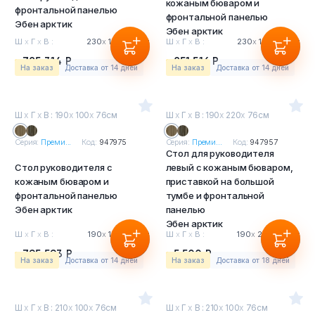
кожаным бюваром и
фронтальной панелью
фронтальной панелью
Эбен арктик
Эбен арктик
Ш
х
Г
х
В :
230
х
100
х
76см
Ш
х
Г
х
В :
230
х
100
х
76см
785 314 Р
851 516 Р
На заказ
Доставка от 14 дней
На заказ
Доставка от 14 дней
Ш
х
Г
х
В : 190
х
100
х
76см
Ш
х
Г
х
В : 190
х
220
х
76см
Серия:
Преми...
Код:
947975
Серия:
Преми...
Код:
947957
Стол для руководителя
Стол руководителя с
левый с кожаным бюваром,
кожаным бюваром и
приставкой на большой
фронтальной панелью
тумбе и фронтальной
Эбен арктик
панелью
Эбен арктик
Ш
х
Г
х
В :
190
х
100
х
76см
Ш
х
Г
х
В :
190
х
220
х
76см
795 593 Р
5 500 Р
На заказ
Доставка от 14 дней
На заказ
Доставка от 18 дней
Ш
х
Г
х
В : 210
х
100
х
76см
Ш
х
Г
х
В : 210
х
100
х
76см