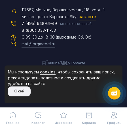
117587, Москва, Варшавское ш., 118, корп. 1
Max
Бизнес центр Варшавка Sky
на карте
7 (495) 648-61-49
многоканальный
8 (800) 333-11-53
Чат на сайте
С 09-30 до 18-30 (выходные Сб, Вс)
mail@orgmebel.ru
Rutube
VKontakte
8 (495) 183-47-87
По будням с 09:30 до 18:30
Мы используем
cookies
, чтобы сохранять ваш поиск,
рекомендовать
полезное и создавать другие
удобства на сайте
© 2006-2026. Orgmebel.ru
Окей
Продажа офисной мебели.
Все права защищены.
Главная
Каталог
Избранное
Корзина
Профиль