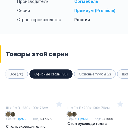
Производитель
Оргмебель
Серия
Премиум (Premium)
Страна производства
Россия
Товары этой серии
Все (70)
Офисные столы (38)
Офисные тумбы (2)
Шка
Ш
х
Г
х
В : 230
х
100
х
76см
Ш
х
Г
х
В : 230
х
100
х
76см
Серия:
Преми...
Код:
947978
Серия:
Преми...
Код:
947969
Стол руководителя с
Стол руководителя с