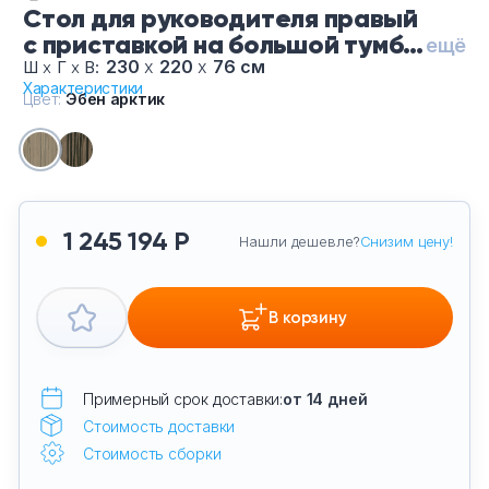
Стол для руководителя правый
Тумбы офисные
с приставкой на большой тумбе
ещё
и фронтальной панелью ПМ 173
230
х
220
х
76 см
Ш
х
Г
х
В:
Офисные шкафы
Характеристики
ЭА, цвет Эбен арктик
Цвет:
Эбен арктик
Офисные диваны
Сейфы и металлическая мебель
1 245 194 Р
Обеденная зона
Нашли дешевле?
Снизим цену!
Искусственные растения
В корзину
Кашпо
Примерный срок доставки:
от 14 дней
Стоимость доставки
Стоимость сборки