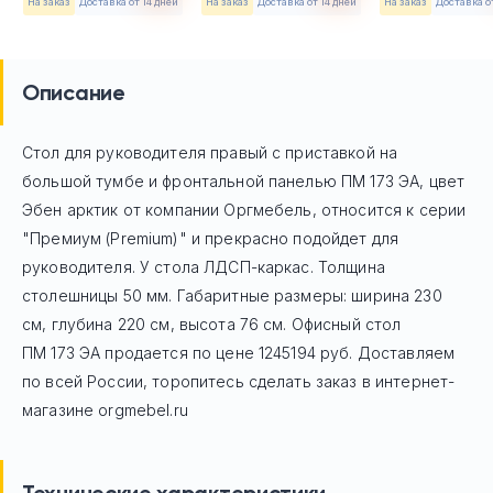
На заказ
Доставка от 14 дней
На заказ
Доставка от 14 дней
На заказ
Доставка о
Описание
Стол для руководителя правый с приставкой на
большой тумбе и фронтальной панелью ПМ 173 ЭА, цвет
Эбен арктик
от компании Оргмебель, относится к серии
"Премиум (Premium)" и прекрасно подойдет для
руководителя. У стола ЛДСП-каркас. Толщина
столешницы 50 мм. Габаритные размеры: ширина 230
см, глубина 220 см, высота 76 см. Офисный стол
ПМ 173 ЭА
продается по цене
1245194
руб. Доставляем
по всей России, торопитесь сделать заказ в интернет-
магазине orgmebel.ru