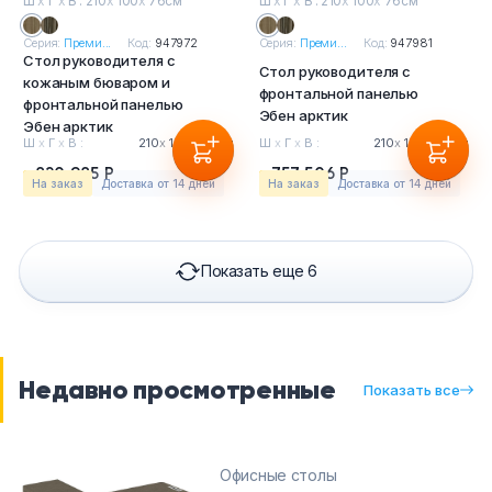
Ш
х
Г
х
В : 210
х
100
х
76см
Ш
х
Г
х
В : 210
х
100
х
76см
Серия:
Преми...
Код:
947972
Серия:
Преми...
Код:
947981
Стол руководителя с
Стол руководителя с
кожаным бюваром и
фронтальной панелью
фронтальной панелью
Эбен арктик
Эбен арктик
Ш
х
Г
х
В :
210
х
100
х
76см
Ш
х
Г
х
В :
210
х
100
х
76см
820 985 Р
757 506 Р
На заказ
Доставка от 14 дней
На заказ
Доставка от 14 дней
Показать еще 6
Недавно просмотренные
Показать все
Офисные столы