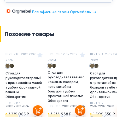
Все офисные столы Оргмебель
→
Похожие товары
Ш
х
Г
х
В : 230
х
220
х
Ш
х
Г
х
В : 210
х
220
х
Ш
х
Г
х
В : 250
х
22
76см
76см
76см
Стол для
Стол для
Стол для
руководителя левый с
руководителя правый
руководителя п
кожаным бюваром,
с приставкой на малой
с приставкой на
приставкой на
тумбе и фронтальной
большой тумбе 
большой тумбе и
панелью
фронтальной па
фронтальной панелью
Эбен арктик
Эбен арктик
Эбен арктик
Ш
х
Г
х
В :
Ш
х
Г
х
В :
230
х
220
х
76см
Ш
х
Г
х
В :
210
х
220
х
76см
250
х
220
х
76см
1 219 085 Р
1 214 938 Р
1 300 550 Р