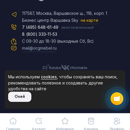
117587, Москва, Варшавское ш., 118, корп. 1
Max
Бизнес центр Варшавка Sky
на карте
7 (495) 648-61-49
многоканальный
8 (800) 333-11-53
Чат на сайте
С 09-30 до 18-30 (выходные Сб, Вс)
mail@orgmebel.ru
Rutube
VKontakte
8 (495) 183-47-87
По будням с 09:30 до 18:30
Мы используем
cookies
, чтобы сохранять ваш поиск,
рекомендовать
полезное и создавать другие
удобства на сайте
© 2006-2026. Orgmebel.ru
Окей
Продажа офисной мебели.
Все права защищены.
Главная
Каталог
Избранное
Корзина
Профиль