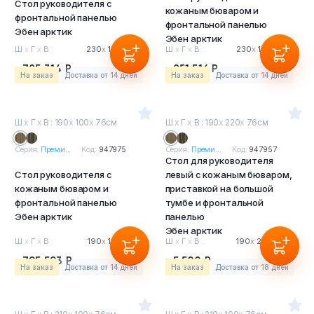
Стол руководителя с
кожаным бюваром и
фронтальной панелью
фронтальной панелью
Эбен арктик
Эбен арктик
Ш
х
Г
х
В :
230
х
100
х
76см
Ш
х
Г
х
В :
230
х
100
х
76см
785 314 Р
851 516 Р
На заказ
Доставка от 14 дней
На заказ
Доставка от 14 дней
Ш
х
Г
х
В : 190
х
100
х
76см
Ш
х
Г
х
В : 190
х
220
х
76см
Серия:
Преми...
Код:
947975
Серия:
Преми...
Код:
947957
Стол для руководителя
Стол руководителя с
левый с кожаным бюваром,
кожаным бюваром и
приставкой на большой
фронтальной панелью
тумбе и фронтальной
Эбен арктик
панелью
Эбен арктик
Ш
х
Г
х
В :
190
х
100
х
76см
Ш
х
Г
х
В :
190
х
220
х
76см
795 593 Р
5 500 Р
На заказ
Доставка от 14 дней
На заказ
Доставка от 18 дней