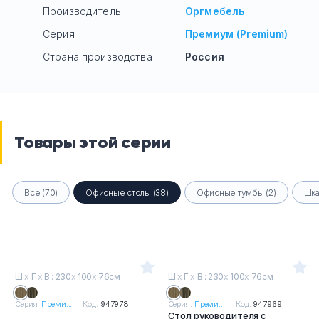
Производитель
Оргмебель
Серия
Премиум (Premium)
Страна производства
Россия
Товары этой серии
Все (70)
Офисные столы (38)
Офисные тумбы (2)
Шка
Ш
х
Г
х
В : 230
х
100
х
76см
Ш
х
Г
х
В : 230
х
100
х
76см
Серия:
Преми...
Код:
947978
Серия:
Преми...
Код:
947969
Стол руководителя с