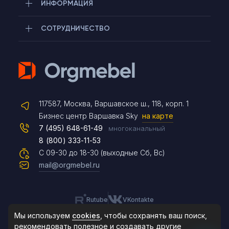
ИНФОРМАЦИЯ
СОТРУДНИЧЕСТВО
Telegram
117587, Москва, Варшавское ш., 118, корп. 1
Max
Бизнес центр Варшавка Sky
на карте
7 (495) 648-61-49
многоканальный
8 (800) 333-11-53
Чат на сайте
С 09-30 до 18-30 (выходные Сб, Вс)
mail@orgmebel.ru
Rutube
VKontakte
8 (495) 183-47-87
По будням с 09:30 до 18:30
Мы используем
cookies
, чтобы сохранять ваш поиск,
рекомендовать
полезное и создавать другие