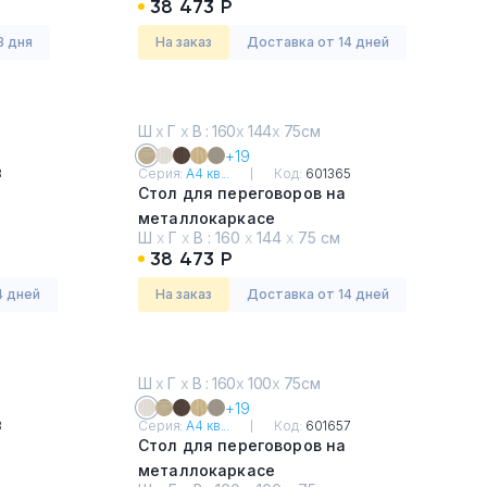
38 473 Р
3 дня
На заказ
Доставка от 14 дней
Ш
х
Г
х
В : 160
х
144
х
75см
+19
3
Серия:
А4 кв...
Код:
601365
Стол для переговоров на
металлокаркасе
Ш
х
Г
х
В :
160
х
144
х
75 см
Дуб скандинавский
38 473 Р
4 дней
На заказ
Доставка от 14 дней
Ш
х
Г
х
В : 160
х
100
х
75см
+19
3
Серия:
А4 кв...
Код:
601657
Стол для переговоров на
металлокаркасе