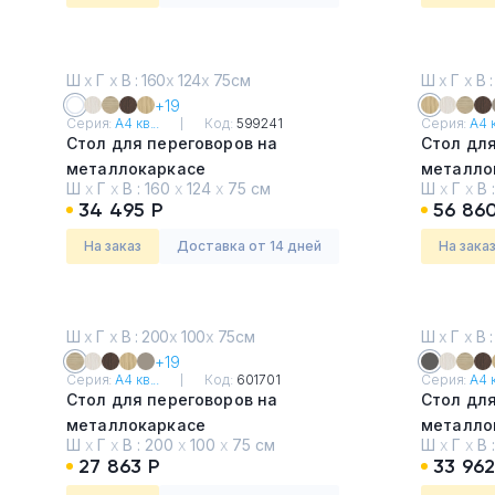
Ш
х
Г
х
В : 160
х
124
х
75см
Ш
х
Г
х
В :
+19
Серия:
А4 кв...
Код:
599241
Серия:
А4 к
Стол для переговоров на
Стол для
металлокаркасе
металло
Ш
х
Г
х
В :
160
х
124
х
75 см
Ш
х
Г
х
В 
Белый премиум
Натурал
34 495 Р
56 86
На заказ
Доставка от 14 дней
На зака
Ш
х
Г
х
В : 200
х
100
х
75см
Ш
х
Г
х
В :
+19
Серия:
А4 кв...
Код:
601701
Серия:
А4 к
Стол для переговоров на
Стол для
металлокаркасе
металло
Ш
х
Г
х
В :
200
х
100
х
75 см
Ш
х
Г
х
В 
Дуб скандинавский
Антраци
27 863 Р
33 962