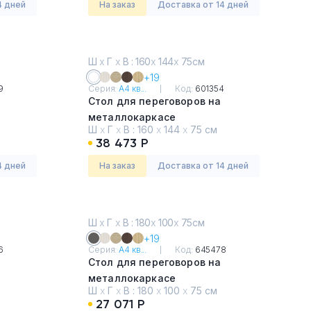
4 дней
На заказ
Доставка от 14 дней
Ш
х
Г
х
В : 160
х
144
х
75см
+19
9
Серия:
А4 кв...
Код:
601354
Стол для переговоров на
металлокаркасе
Ш
х
Г
х
В :
160
х
144
х
75 см
Белый премиум
38 473 Р
4 дней
На заказ
Доставка от 14 дней
Ш
х
Г
х
В : 180
х
100
х
75см
+19
6
Серия:
А4 кв...
Код:
645478
Стол для переговоров на
металлокаркасе
Ш
х
Г
х
В :
180
х
100
х
75 см
Антрацит премиум
27 071 Р