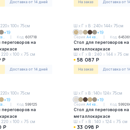
з
Доставка от 14 дней
На заказ
Доставка от 1
 220
х
100
х
75см
Ш
х
Г
х
В : 240
х
144
х
75см
+19
+19
в...
Код:
601718
Серия:
А4 кв...
Код:
64536
 переговоров на
Стол для переговоров на
каркасе
металлокаркасе
:
220
х
100
х
75 см
Ш
х
Г
х
В :
240
х
144
х
75 см
ндинавский
Натуральный дуб
 Р
58 087 Р
з
Доставка от 14 дней
На заказ
Доставка от 1
 220
х
100
х
75см
Ш
х
Г
х
В : 140
х
124
х
75см
+19
+19
в...
Код:
599125
Серия:
А4 кв...
Код:
59926
 переговоров на
Стол для переговоров на
каркасе
металлокаркасе
:
220
х
100
х
75 см
Ш
х
Г
х
В :
140
х
124
х
75 см
ремиум
Дуб Шамони
0 Р
33 098 Р