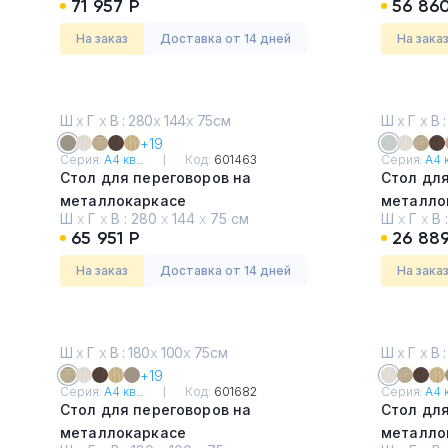
71 957 Р
56 86
На заказ
Доставка от 14 дней
На зака
Ш
х
Г
х
В : 280
х
144
х
75см
Ш
х
Г
х
В :
+19
Серия:
А4 кв...
Код:
601463
Серия:
А4 к
Стол для переговоров на
Стол для
металлокаркасе
металло
Ш
х
Г
х
В :
280
х
144
х
75 см
Ш
х
Г
х
В 
Мокко премиум
Серый
65 951 Р
26 889
На заказ
Доставка от 14 дней
На зака
Ш
х
Г
х
В : 180
х
100
х
75см
Ш
х
Г
х
В :
+19
Серия:
А4 кв...
Код:
601682
Серия:
А4 к
Стол для переговоров на
Стол для
металлокаркасе
металло