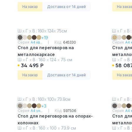
На заказ
Доставка от 14 дней
На зака
Ш
х
Г
х
В : 160
х
124
х
75см
Ш
х
Г
х
В :
+19
Серия:
А4 кв...
Код:
645330
Серия:
А4 к
Стол для переговоров на
Стол для
металлокаркасе
металло
Ш
х
Г
х
В :
160
х
124
х
75 см
Ш
х
Г
х
В 
Антрацит премиум
Натурал
34 495 Р
58 08
На заказ
Доставка от 14 дней
На зака
Ш
х
Г
х
В : 160
х
100
х
73.9см
Ш
х
Г
х
В :
+3
Серия:
А4 ун...
Код:
597506
Серия:
А4 к
Стол для переговоров на опорах-
Стол для
колоннах
металло
Ш
х
Г
х
В :
160
х
100
х
73.9 см
Ш
х
Г
х
В 
Мокко премиум
Антраци