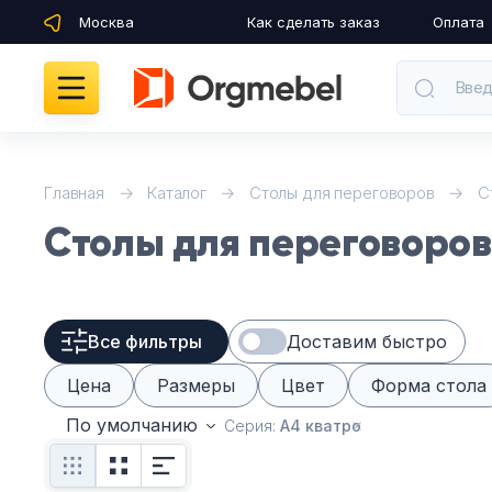
Москва
Как сделать заказ
Оплата
Введ
Кабинеты руководителя
Главная
Каталог
Столы для переговоров
С
Столы для переговоро
Мебель для персонала
Столы для переговоров
Все фильтры
Доставим быстро
Стойки ресепшн
Цена
Размеры
Цвет
Форма стола
Офисные кресла и стулья
По умолчанию
Серия:
А4 кватро
Офисные столы