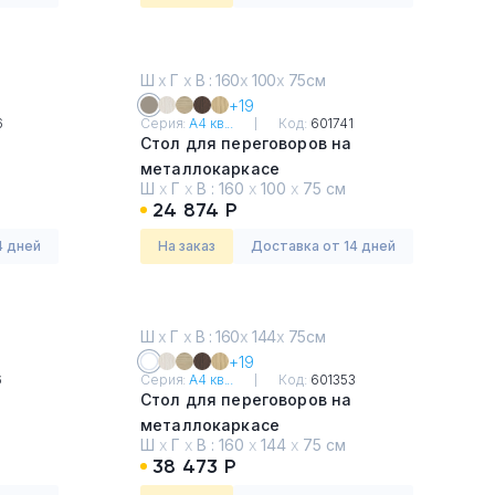
Ш
х
Г
х
В : 160
х
100
х
75см
+19
6
Серия:
А4 кв...
Код:
601741
Стол для переговоров на
металлокаркасе
Ш
х
Г
х
В :
160
х
100
х
75 см
Мокко премиум
24 874 Р
4 дней
На заказ
Доставка от 14 дней
Ш
х
Г
х
В : 160
х
144
х
75см
+19
6
Серия:
А4 кв...
Код:
601353
Стол для переговоров на
металлокаркасе
Ш
х
Г
х
В :
160
х
144
х
75 см
Белый премиум
38 473 Р