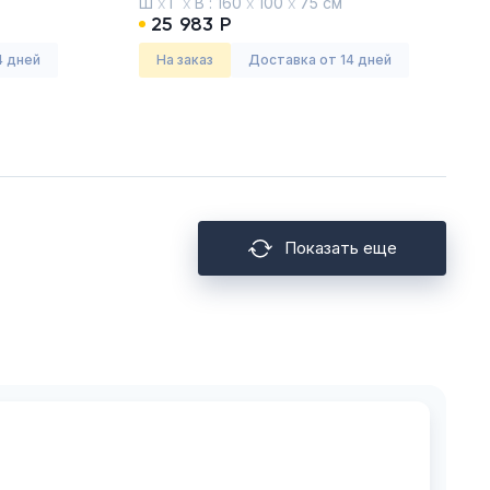
Ш
х
Г
х
В :
160
х
100
х
75 см
Дуб Шамони
25 983 Р
4 дней
На заказ
Доставка от 14 дней
Показать еще