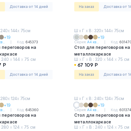
з
Доставка от 14 дней
На заказ
Доставка от 1
 240
х
144
х
75см
Ш
х
Г
х
В : 320
х
144
х
75см
+19
+19
в...
Код:
645373
Серия:
А4 кв...
Код:
60147
 переговоров на
Стол для переговоров на
каркасе
металлокаркасе
:
240
х
144
х
75 см
Ш
х
Г
х
В :
320
х
144
х
75 см
ьный дуб
Серый
7 Р
67 109 Р
з
Доставка от 14 дней
На заказ
Доставка от 1
 280
х
124
х
75см
Ш
х
Г
х
В : 240
х
124
х
75см
+19
+19
в...
Код:
645360
Серия:
А4 кв...
Код:
60137
 переговоров на
Стол для переговоров на
каркасе
металлокаркасе
:
280
х
124
х
75 см
Ш
х
Г
х
В :
240
х
124
х
75 см
т премиум
Белый премиум