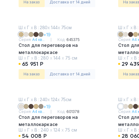
На заказ
Доставка от 14 дней
На зака
Ш
х
Г
х
В : 280
х
144
х
75см
Ш
х
Г
х
В :
+19
Серия:
А4 кв...
Код:
645375
Серия:
А4 к
Стол для переговоров на
Стол для
металлокаркасе
металло
Ш
х
Г
х
В :
280
х
144
х
75 см
Ш
х
Г
х
В 
Натуральный дуб
Дуб ска
65 951 Р
29 439
На заказ
Доставка от 14 дней
На зака
Ш
х
Г
х
В : 240
х
124
х
75см
Ш
х
Г
х
В :
+19
Серия:
А4 кв...
Код:
601378
Серия:
А4 к
Стол для переговоров на
Стол для
металлокаркасе
металло
Ш
х
Г
х
В :
240
х
124
х
75 см
Ш
х
Г
х
В 
Дуб Шамони
Белый п
54 008 Р
28 06