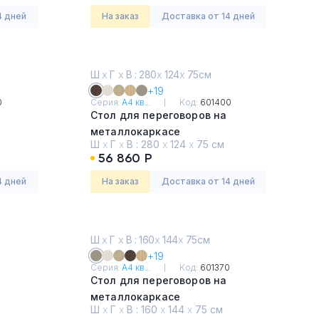
4 дней
На заказ
Доставка от 14 дней
Ш
х
Г
х
В : 280
х
124
х
75см
+19
0
Серия:
А4 кв...
Код:
601400
Стол для переговоров на
металлокаркасе
Ш
х
Г
х
В :
280
х
124
х
75 см
Венге
56 860 Р
4 дней
На заказ
Доставка от 14 дней
Ш
х
Г
х
В : 160
х
144
х
75см
+19
4
Серия:
А4 кв...
Код:
601370
Стол для переговоров на
металлокаркасе
Ш
х
Г
х
В :
160
х
144
х
75 см
Мокко премиум