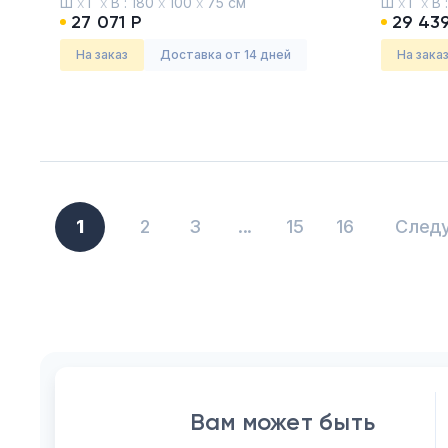
Ш
х
Г
х
В :
180
х
100
х
75 см
Ш
х
Г
х
В 
Дуб скандинавский
Дуб Шам
27 071 Р
29 439
На заказ
Доставка от 14 дней
На зака
1
2
3
...
15
16
След
Вам может быть