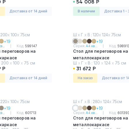
0 Р
54 008 Р
з
Доставка от 14 дней
в наличии
Доставка 1 - 
 200
х
100
х
75см
Ш
х
Г
х
В : 120
х
124
х
75см
+19
+19
в...
Код:
599147
Серия:
А4 кв...
Код:
59891
 переговоров на
Стол для переговоров на
каркасе
металлокаркасе
:
200
х
100
х
75 см
Ш
х
Г
х
В :
120
х
124
х
75 см
Мокко премиум
 Р
31 672 Р
з
Доставка от 14 дней
На заказ
Доставка от 1
 220
х
100
х
75см
Ш
х
Г
х
В : 280
х
124
х
75см
+19
+19
в...
Код:
601713
Серия:
А4 кв...
Код:
60139
 переговоров на
Стол для переговоров на
каркасе
металлокаркасе