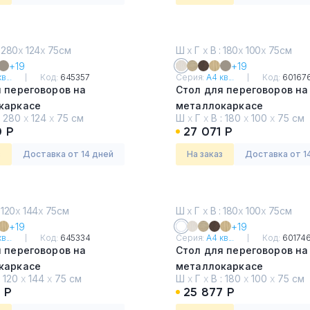
 280
х
124
х
75см
Ш
х
Г
х
В : 180
х
100
х
75см
+19
+19
в...
Код:
645357
Серия:
А4 кв...
Код:
60167
 переговоров на
Стол для переговоров на
каркасе
металлокаркасе
:
280
х
124
х
75 см
Ш
х
Г
х
В :
180
х
100
х
75 см
ьный дуб
Дуб Шамони
0 Р
27 071 Р
з
Доставка от 14 дней
На заказ
Доставка от 1
 120
х
144
х
75см
Ш
х
Г
х
В : 180
х
100
х
75см
+19
+19
в...
Код:
645334
Серия:
А4 кв...
Код:
60174
 переговоров на
Стол для переговоров на
каркасе
металлокаркасе
:
120
х
144
х
75 см
Ш
х
Г
х
В :
180
х
100
х
75 см
т премиум
Белый премиум
 Р
25 877 Р