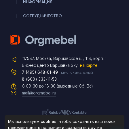
ИНФОРМАЦИЯ
СОТРУДНИЧЕСТВО
Telegram
117587, Москва, Варшавское ш., 118, корп. 1
Max
Бизнес центр Варшавка Sky
на карте
7 (495) 648-61-49
многоканальный
8 (800) 333-11-53
Чат на сайте
С 09-30 до 18-30 (выходные Сб, Вс)
mail@orgmebel.ru
Rutube
VKontakte
8 (495) 183-47-87
По будням с 09:30 до 18:30
Мы используем
cookies
, чтобы сохранять ваш поиск,
рекомендовать
полезное и создавать другие