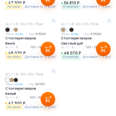
47 500 Р
56 810 Р
На заказ
Доставка от 14 дней
в наличии
Доставка 1 - 3 дня
Ш
х
Г
х
В : 120
х
120
х
76см
Ш
х
Г
х
В : 120
х
120
х
76см
Серия:
Астро...
Код:
573259
Серия:
Астро...
Код:
573260
Стол переговоров
Стол переговоров
Венге
Светлый дуб
Ш
х
Г
х
В :
120
х
120
х
76 см
Ш
х
Г
х
В :
120
х
120
х
76 см
48 070 Р
48 070 Р
На заказ
Доставка от 14 дней
в наличии
Доставка 1 - 3 дня
Ш
х
Г
х
В : 100
х
100
х
76см
Серия:
Астро...
Код:
447701
Стол переговоров
Белый
Ш
х
Г
х
В :
100
х
100
х
76 см
47 500 Р
На заказ
Доставка от 14 дней