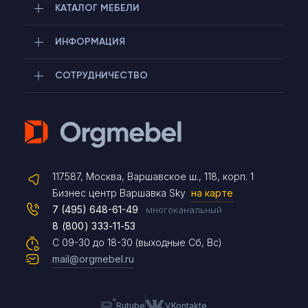
КАТАЛОГ МЕБЕЛИ
ИНФОРМАЦИЯ
СОТРУДНИЧЕСТВО
Telegram
117587, Москва, Варшавское ш., 118, корп. 1
Max
Бизнес центр Варшавка Sky
на карте
7 (495) 648-61-49
многоканальный
8 (800) 333-11-53
Чат на сайте
С 09-30 до 18-30 (выходные Сб, Вс)
mail@orgmebel.ru
Rutube
VKontakte