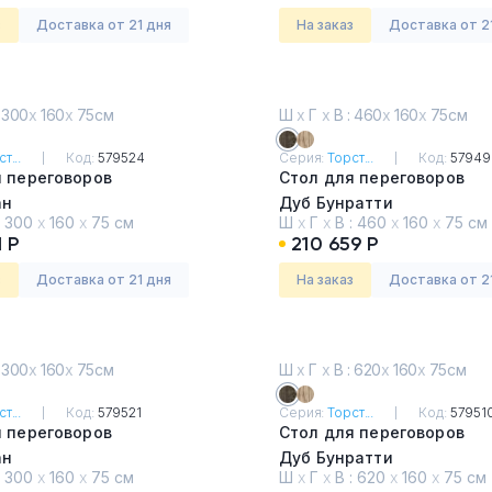
з
Доставка от 21 дня
На заказ
Доставка от 2
 300
х
160
х
75см
Ш
х
Г
х
В : 460
х
160
х
75см
т...
Код:
579524
Серия:
Торст...
Код:
57949
я переговоров
Стол для переговоров
ан
Дуб Бунратти
:
300
х
160
х
75 см
Ш
х
Г
х
В :
460
х
160
х
75 см
1 Р
210 659 Р
з
Доставка от 21 дня
На заказ
Доставка от 2
 300
х
160
х
75см
Ш
х
Г
х
В : 620
х
160
х
75см
т...
Код:
579521
Серия:
Торст...
Код:
57951
я переговоров
Стол для переговоров
ан
Дуб Бунратти
:
300
х
160
х
75 см
Ш
х
Г
х
В :
620
х
160
х
75 см