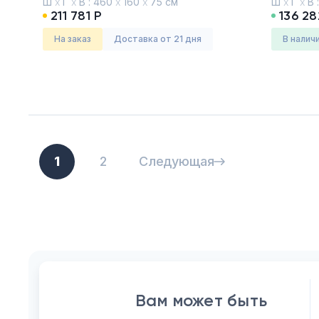
Ш
х
Г
х
В :
460
х
160
х
75 см
Ш
х
Г
х
В 
211 781 Р
136 28
На заказ
Доставка от 21 дня
в налич
1
2
Следующая
Вам может быть