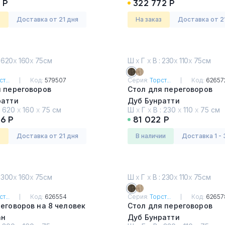
 Р
322 772 Р
з
Доставка от 21 дня
На заказ
Доставка от 2
 620
х
160
х
75см
Ш
х
Г
х
В : 230
х
110
х
75см
т...
Код:
579507
Серия:
Торст...
Код:
62657
я переговоров
Стол для переговоров
ратти
Дуб Бунратти
:
620
х
160
х
75 см
Ш
х
Г
х
В :
230
х
110
х
75 см
6 Р
81 022 Р
з
Доставка от 21 дня
в наличии
Доставка 1 - 
 300
х
160
х
75см
Ш
х
Г
х
В : 230
х
110
х
75см
т...
Код:
626554
Серия:
Торст...
Код:
62657
еговоров на 8 человек
Стол для переговоров
ан
Дуб Бунратти