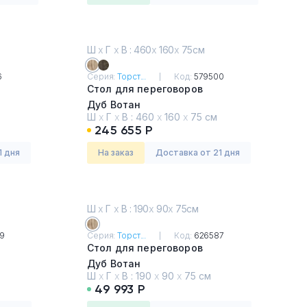
Ш
х
Г
х
В : 460
х
160
х
75см
6
Серия:
Торст...
Код:
579500
Стол для переговоров
Дуб Вотан
Ш
х
Г
х
В :
460
х
160
х
75 см
245 655 Р
1 дня
На заказ
Доставка от 21 дня
Ш
х
Г
х
В : 190
х
90
х
75см
9
Серия:
Торст...
Код:
626587
Стол для переговоров
Дуб Вотан
Ш
х
Г
х
В :
190
х
90
х
75 см
49 993 Р