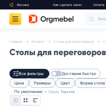
Москва
Как сделать заказ
Оплата
Введ
Кабинеты руководителя
Главная
Каталог
Столы для переговоров
С
Столы для переговоров
Мебель для персонала
Столы для переговоров
Все фильтры
Доставим быстро
Стойки ресепшн
Цена
Размеры
Цвет
Форма стола
Офисные кресла и стулья
По умолчанию
Серия:
Торстон
Офисные столы