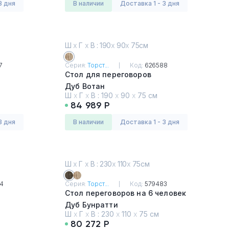
3 дня
в наличии
Доставка 1 - 3 дня
Ш
х
Г
х
В : 190
х
90
х
75см
7
Серия:
Торст...
Код:
626588
Стол для переговоров
Дуб Вотан
Ш
х
Г
х
В :
190
х
90
х
75 см
84 989 Р
3 дня
в наличии
Доставка 1 - 3 дня
Ш
х
Г
х
В : 230
х
110
х
75см
4
Серия:
Торст...
Код:
579483
Стол переговоров на 6 человек
Дуб Бунратти
Ш
х
Г
х
В :
230
х
110
х
75 см
80 272 Р