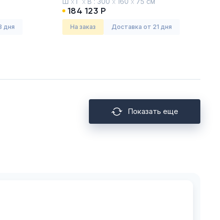
Ш
х
Г
х
В :
300
х
160
х
75 см
184 123 Р
3 дня
На заказ
Доставка от 21 дня
Показать еще