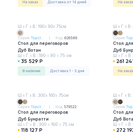
На заказ
Доставка от 14 дней
На зака
Ш
х
Г
х
В : 190
х
90
х
75см
Ш
х
Г
х
В :
Серия:
Торст...
Код:
626586
Серия:
Торс
Стол для переговоров
Стол дл
Дуб Вотан
Дуб Бун
Ш
х
Г
х
В :
190
х
90
х
75 см
Ш
х
Г
х
В 
35 529 Р
261 24
в наличии
Доставка 1 - 3 дня
На зака
Ш
х
Г
х
В : 300
х
160
х
75см
Ш
х
Г
х
В :
Серия:
Торст...
Код:
579522
Серия:
Торс
Стол для переговоров
Стол дл
Дуб Бунратти
Дуб Вот
Ш
х
Г
х
В :
300
х
160
х
75 см
Ш
х
Г
х
В 
118 127 Р
272 19