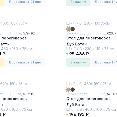
з
Доставка от 21 дня
в наличии
Доставка 1 - 
 460
х
160
х
75см
Ш
х
Г
х
В : 230
х
110
х
75см
т...
Код:
579492
Серия:
Торст...
Код:
62657
я переговоров
Стол для переговоров
ратти
Дуб Вотан
:
460
х
160
х
75 см
Ш
х
Г
х
В :
230
х
110
х
75 см
1 Р
95 486 Р
з
Доставка от 21 дня
в наличии
Доставка 1 - 
 620
х
160
х
75см
Ш
х
Г
х
В : 460
х
160
х
75см
т...
Код:
579515
Серия:
Торст...
Код:
57949
я переговоров
Стол для переговоров
ан
Дуб Вотан
:
620
х
160
х
75 см
Ш
х
Г
х
В :
460
х
160
х
75 см
3 Р
196 195 Р