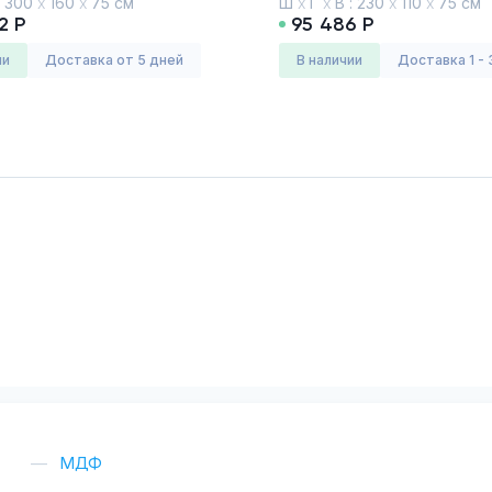
:
300
х
160
х
75 см
Ш
х
Г
х
В :
230
х
110
х
75 см
2 Р
95 486 Р
ии
Доставка от 5 дней
в наличии
Доставка 1 - 
МДФ