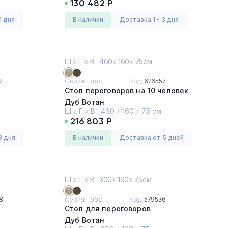
130 482 Р
1 дня
в наличии
Доставка 1 - 3 дня
Ш
х
Г
х
В : 460
х
160
х
75см
2
Серия:
Торст...
Код:
626557
Стол переговоров на 10 человек
Дуб Вотан
Ш
х
Г
х
В :
460
х
160
х
75 см
216 803 Р
3 дня
в наличии
Доставка от 5 дней
Ш
х
Г
х
В : 300
х
160
х
75см
8
Серия:
Торст...
Код:
579536
Стол для переговоров
Дуб Вотан