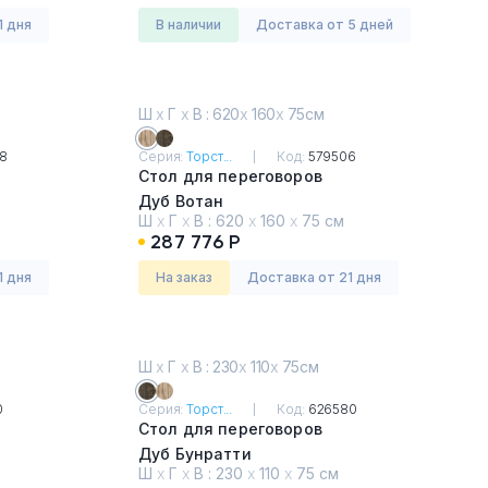
1 дня
в наличии
Доставка от 5 дней
Ш
х
Г
х
В : 620
х
160
х
75см
8
Серия:
Торст...
Код:
579506
Стол для переговоров
Дуб Вотан
Ш
х
Г
х
В :
620
х
160
х
75 см
287 776 Р
1 дня
На заказ
Доставка от 21 дня
Ш
х
Г
х
В : 230
х
110
х
75см
0
Серия:
Торст...
Код:
626580
Стол для переговоров
Дуб Бунратти
Ш
х
Г
х
В :
230
х
110
х
75 см