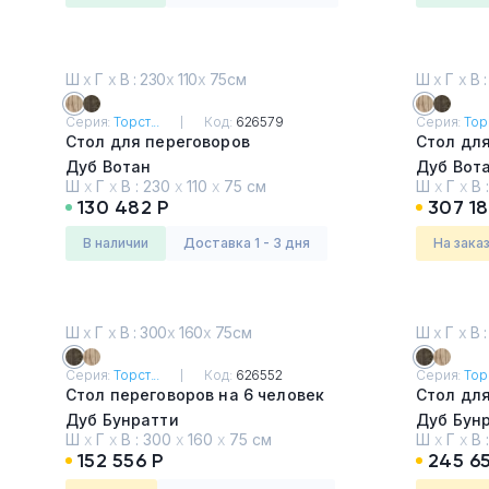
Ш
х
Г
х
В : 230
х
110
х
75см
Ш
х
Г
х
В :
Серия:
Торст...
Код:
626579
Серия:
Торс
Стол для переговоров
Стол дл
Дуб Вотан
Дуб Вот
Ш
х
Г
х
В :
230
х
110
х
75 см
Ш
х
Г
х
В 
130 482 Р
307 18
в наличии
Доставка 1 - 3 дня
На зака
Ш
х
Г
х
В : 300
х
160
х
75см
Ш
х
Г
х
В :
Серия:
Торст...
Код:
626552
Серия:
Торс
Стол переговоров на 6 человек
Стол дл
Дуб Бунратти
Дуб Бун
Ш
х
Г
х
В :
300
х
160
х
75 см
Ш
х
Г
х
В 
152 556 Р
245 6