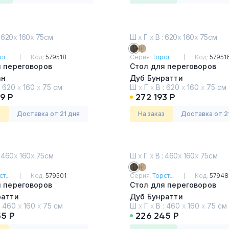
 620
х
160
х
75см
Ш
х
Г
х
В : 620
х
160
х
75см
т...
Код:
579518
Серия:
Торст...
Код:
57951
я переговоров
Стол для переговоров
ан
Дуб Бунратти
:
620
х
160
х
75 см
Ш
х
Г
х
В :
620
х
160
х
75 см
9 Р
272 193 Р
з
Доставка от 21 дня
На заказ
Доставка от 2
 460
х
160
х
75см
Ш
х
Г
х
В : 460
х
160
х
75см
т...
Код:
579501
Серия:
Торст...
Код:
57948
я переговоров
Стол для переговоров
ратти
Дуб Бунратти
:
460
х
160
х
75 см
Ш
х
Г
х
В :
460
х
160
х
75 см
55 Р
226 245 Р