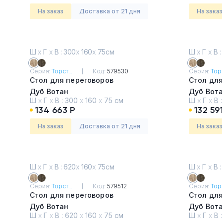
На заказ
Доставка от 21 дня
На зака
Ш
х
Г
х
В : 300
х
160
х
75см
Ш
х
Г
х
В :
Серия:
Торст...
Код:
579530
Серия:
Торс
Стол для переговоров
Стол дл
Дуб Вотан
Дуб Вот
Ш
х
Г
х
В :
300
х
160
х
75 см
Ш
х
Г
х
В 
134 663 Р
132 59
На заказ
Доставка от 21 дня
На зака
Ш
х
Г
х
В : 620
х
160
х
75см
Ш
х
Г
х
В :
Серия:
Торст...
Код:
579512
Серия:
Торс
Стол для переговоров
Стол дл
Дуб Вотан
Дуб Вот
Ш
х
Г
х
В :
620
х
160
х
75 см
Ш
х
Г
х
В 