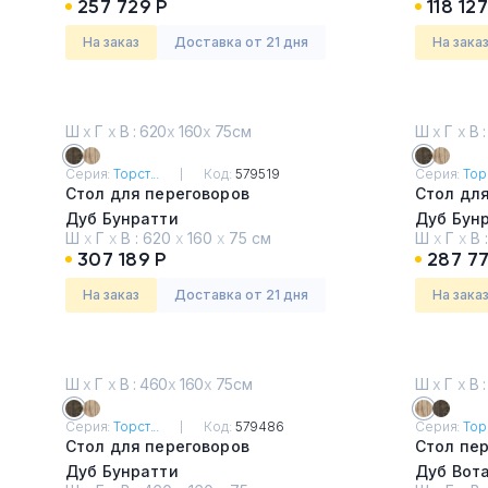
257 729 Р
118 127
На заказ
Доставка от 21 дня
На зака
Ш
х
Г
х
В : 620
х
160
х
75см
Ш
х
Г
х
В :
Серия:
Торст...
Код:
579519
Серия:
Торс
Стол для переговоров
Стол дл
Дуб Бунратти
Дуб Бун
Ш
х
Г
х
В :
620
х
160
х
75 см
Ш
х
Г
х
В 
307 189 Р
287 77
На заказ
Доставка от 21 дня
На зака
Ш
х
Г
х
В : 460
х
160
х
75см
Ш
х
Г
х
В :
Серия:
Торст...
Код:
579486
Серия:
Торс
Стол для переговоров
Стол пер
Дуб Бунратти
Дуб Вот