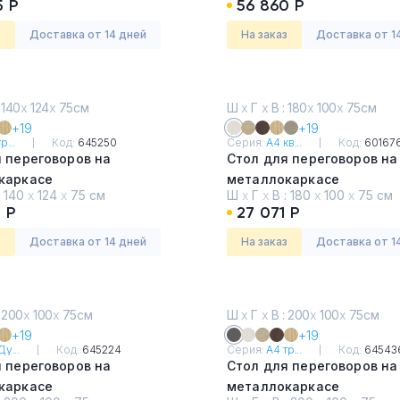
5 Р
56 860 Р
з
Доставка от 14 дней
На заказ
Доставка от 1
 140
х
124
х
75см
Ш
х
Г
х
В : 180
х
100
х
75см
+19
+19
р...
Код:
645250
Серия:
А4 кв...
Код:
60167
 переговоров на
Стол для переговоров на
каркасе
металлокаркасе
:
140
х
124
х
75 см
Ш
х
Г
х
В :
180
х
100
х
75 см
т премиум
Дуб Шамони
 Р
27 071 Р
з
Доставка от 14 дней
На заказ
Доставка от 1
 200
х
100
х
75см
Ш
х
Г
х
В : 200
х
100
х
75см
+19
+19
у...
Код:
645224
Серия:
А4 тр...
Код:
64543
 переговоров на
Стол для переговоров на
каркасе
металлокаркасе