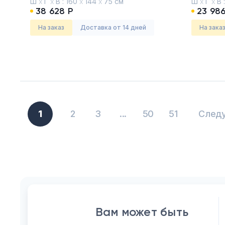
Ш
х
Г
х
В :
160
х
144
х
75 см
Ш
х
Г
х
В 
Мокко премиум
Антраци
38 628 Р
23 986
На заказ
Доставка от 14 дней
На зака
1
2
3
...
50
51
След
Вам может быть