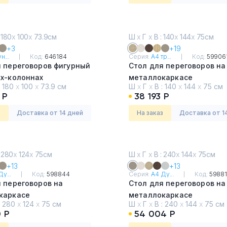
 180
х
100
х
73.9см
Ш
х
Г
х
В : 140
х
144
х
75см
+3
+19
н...
Код:
646184
Серия:
А4 тр...
Код:
59906
я переговоров фигурный
Стол для переговоров на
ах-колоннах
металлокаркасе
:
180
х
100
х
73.9 см
Ш
х
Г
х
В :
140
х
144
х
75 см
ьный дуб
Дуб скандинавский
 Р
38 193 Р
з
Доставка от 14 дней
На заказ
Доставка от 1
 280
х
124
х
75см
Ш
х
Г
х
В : 240
х
144
х
75см
+13
+13
у...
Код:
598844
Серия:
А4 Ду...
Код:
59881
 переговоров на
Стол для переговоров на
каркасе
металлокаркасе
:
280
х
124
х
75 см
Ш
х
Г
х
В :
240
х
144
х
75 см
Мокко премиум
 Р
54 004 Р