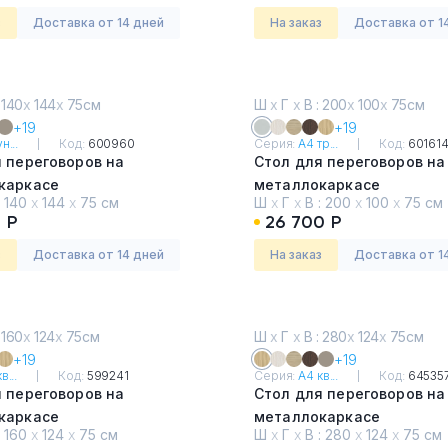
з
Доставка от 14 дней
На заказ
Доставка от 1
 140
х
144
х
75см
Ш
х
Г
х
В : 200
х
100
х
75см
+19
+19
н...
Код:
600960
Серия:
А4 тр...
Код:
60161
 переговоров на
Стол для переговоров на
каркасе
металлокаркасе
:
140
х
144
х
75 см
Ш
х
Г
х
В :
200
х
100
х
75 см
они
Серый
 Р
26 700 Р
з
Доставка от 14 дней
На заказ
Доставка от 1
 160
х
124
х
75см
Ш
х
Г
х
В : 280
х
124
х
75см
+19
+19
в...
Код:
599241
Серия:
А4 кв...
Код:
64535
 переговоров на
Стол для переговоров на
каркасе
металлокаркасе
:
160
х
124
х
75 см
Ш
х
Г
х
В :
280
х
124
х
75 см
ремиум
Натуральный дуб