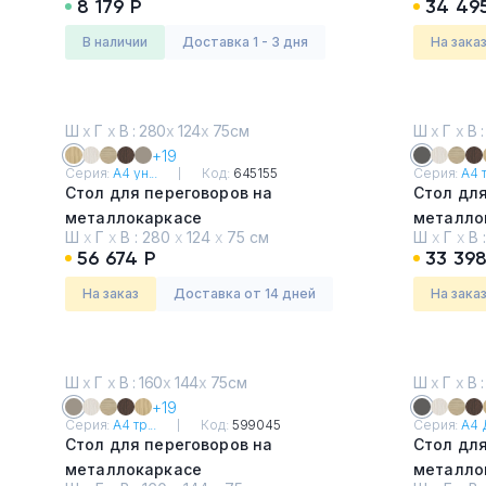
8 179 Р
34 49
в наличии
Доставка 1 - 3 дня
На зака
Ш
х
Г
х
В : 280
х
124
х
75см
Ш
х
Г
х
В :
+19
Серия:
А4 ун...
Код:
645155
Серия:
А4 т
Стол для переговоров на
Стол для
металлокаркасе
металло
Ш
х
Г
х
В :
280
х
124
х
75 см
Ш
х
Г
х
В 
Натуральный дуб
Антраци
56 674 Р
33 398
На заказ
Доставка от 14 дней
На зака
Ш
х
Г
х
В : 160
х
144
х
75см
Ш
х
Г
х
В :
+19
Серия:
А4 тр...
Код:
599045
Серия:
А4 Д
Стол для переговоров на
Стол для
металлокаркасе
металло