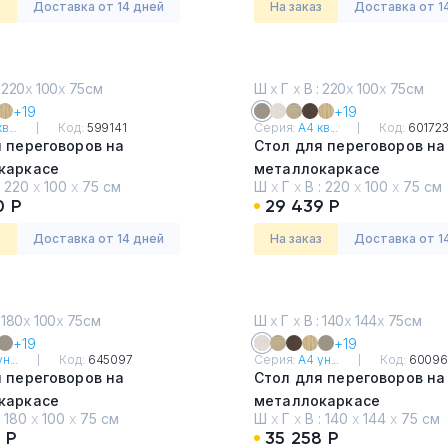
з
Доставка от 14 дней
На заказ
Доставка от 1
 220
х
100
х
75см
Ш
х
Г
х
В : 220
х
100
х
75см
+19
+19
в...
Код:
599141
Серия:
А4 кв...
Код:
60172
 переговоров на
Стол для переговоров на
каркасе
металлокаркасе
:
220
х
100
х
75 см
Ш
х
Г
х
В :
220
х
100
х
75 см
ремиум
Мокко премиум
0 Р
29 439 Р
з
Доставка от 14 дней
На заказ
Доставка от 1
 180
х
100
х
75см
Ш
х
Г
х
В : 140
х
144
х
75см
+19
+19
н...
Код:
645097
Серия:
А4 ун...
Код:
60096
 переговоров на
Стол для переговоров на
каркасе
металлокаркасе
:
180
х
100
х
75 см
Ш
х
Г
х
В :
140
х
144
х
75 см
ьный дуб
Дуб Шамони
 Р
35 258 Р