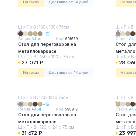
На заказ
Доставка от 14 дней
На зака
Ш
х
Г
х
В : 180
х
100
х
75см
Ш
х
Г
х
В :
+19
Серия:
А4 кв...
Код:
601679
Серия:
А4 к
Стол для переговоров на
Стол для
металлокаркасе
металло
Ш
х
Г
х
В :
180
х
100
х
75 см
Ш
х
Г
х
В 
Венге
Мокко п
27 071 Р
28 06
На заказ
Доставка от 14 дней
На зака
Ш
х
Г
х
В : 120
х
124
х
75см
Ш
х
Г
х
В :
+19
Серия:
А4 кв...
Код:
598912
Серия:
А4 у
Стол для переговоров на
Стол для
металлокаркасе
металло
Ш
х
Г
х
В :
120
х
124
х
75 см
Ш
х
Г
х
В 
Мокко премиум
Натурал
31 672 Р
23 997