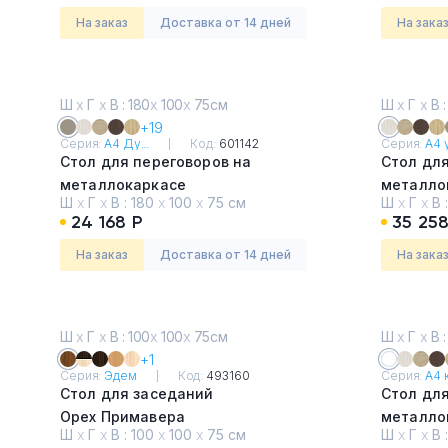
На заказ
Доставка от 14 дней
На зака
Ш
х
Г
х
В : 180
х
100
х
75см
Ш
х
Г
х
В :
+19
Серия:
А4 Ду...
Код:
601142
Серия:
А4 у
Стол для переговоров на
Стол для
металлокаркасе
металло
Ш
х
Г
х
В :
180
х
100
х
75 см
Ш
х
Г
х
В 
Мокко премиум
Дуб Шам
24 168 Р
35 258
На заказ
Доставка от 14 дней
На зака
Ш
х
Г
х
В : 100
х
100
х
75см
Ш
х
Г
х
В :
+1
Серия:
Эдем
Код:
493160
Серия:
А4 к
Стол для заседаний
Стол для
Орех Примавера
металло
Ш
х
Г
х
В :
100
х
100
х
75 см
Ш
х
Г
х
В 
Белый п