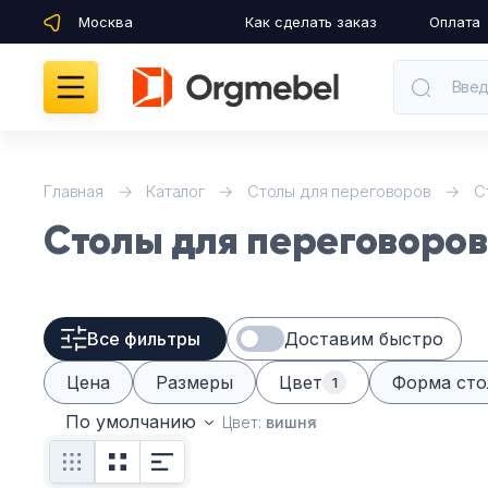
Москва
Как сделать заказ
Оплата
Введ
Кабинеты руководителя
Главная
Каталог
Столы для переговоров
С
Столы для переговоро
Мебель для персонала
Столы для переговоров
Все фильтры
Доставим быстро
Стойки ресепшн
Цена
Размеры
Цвет
Форма сто
1
Офисные кресла и стулья
По умолчанию
Цвет:
вишня
Офисные столы