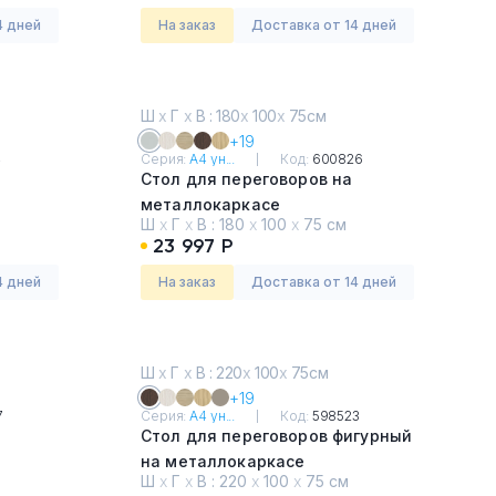
4 дней
На заказ
Доставка от 14 дней
Ш
х
Г
х
В : 180
х
100
х
75см
+19
4
Серия:
А4 ун...
Код:
600826
Стол для переговоров на
металлокаркасе
Ш
х
Г
х
В :
180
х
100
х
75 см
Серый
23 997 Р
4 дней
На заказ
Доставка от 14 дней
Ш
х
Г
х
В : 220
х
100
х
75см
+19
7
Серия:
А4 ун...
Код:
598523
Стол для переговоров фигурный
на металлокаркасе
Ш
х
Г
х
В :
220
х
100
х
75 см
Венге