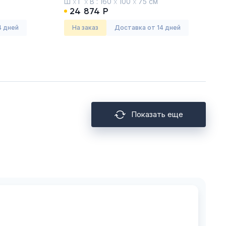
Ш
х
Г
х
В :
160
х
100
х
75 см
Мокко премиум
24 874 Р
4 дней
На заказ
Доставка от 14 дней
Показать еще