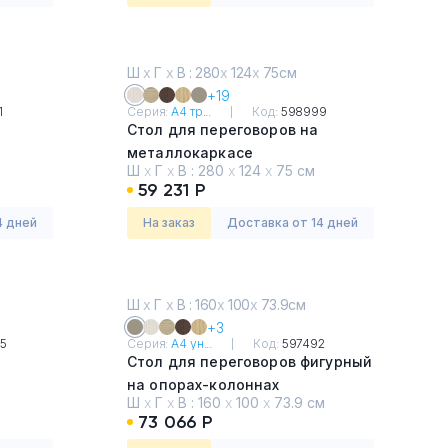
Ш
х
Г
х
В : 280
х
124
х
75см
+19
1
Серия:
А4 тр...
Код:
598999
Стол для переговоров на
металлокаркасе
Ш
х
Г
х
В :
280
х
124
х
75 см
Дуб Шамони
59 231 Р
4 дней
На заказ
Доставка от 14 дней
Ш
х
Г
х
В : 160
х
100
х
73.9см
+3
5
Серия:
А4 ун...
Код:
597492
Стол для переговоров фигурный
на опорах-колоннах
Ш
х
Г
х
В :
160
х
100
х
73.9 см
Мокко премиум
73 066 Р