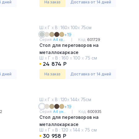
4 дней
На заказ
Доставка от 14 дней
Ш
х
Г
х
В : 160
х
100
х
75см
+19
3
Серия:
А4 кв...
Код:
601729
Стол для переговоров на
металлокаркасе
Ш
х
Г
х
В :
160
х
100
х
75 см
Серый
24 874 Р
4 дней
На заказ
Доставка от 14 дней
Ш
х
Г
х
В : 120
х
144
х
75см
+19
2
Серия:
А4 ун...
Код:
600935
Стол для переговоров на
металлокаркасе
Ш
х
Г
х
В :
120
х
144
х
75 см
Белый премиум
30 958 Р