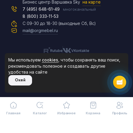
Max
Бизнес центр Варшавка Sky
на карте
7 (495) 648-61-49
многоканальный
8 (800) 333-11-53
Чат на сайте
С 09-30 до 18-30 (выходные Сб, Вс)
mail@orgmebel.ru
Rutube
VKontakte
8 (495) 183-47-87
По будням с 09:30 до 18:30
Мы используем
cookies
, чтобы сохранять ваш поиск,
рекомендовать
полезное и создавать другие
удобства на сайте
© 2006-2026. Orgmebel.ru
Окей
Продажа офисной мебели.
Все права защищены.
Главная
Каталог
Избранное
Корзина
Профиль