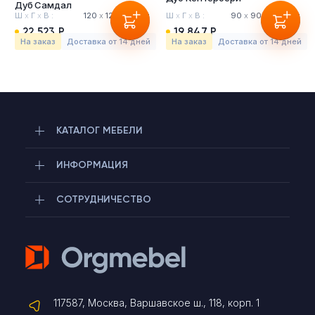
Дуб Самдал
Ш
х
Г
х
В :
120
х
120
х
75 см
Ш
х
Г
х
В :
90
х
90
х
75.8 см
22 523 Р
19 847 Р
На заказ
Доставка от 14 дней
На заказ
Доставка от 14 дней
КАТАЛОГ МЕБЕЛИ
ИНФОРМАЦИЯ
СОТРУДНИЧЕСТВО
Telegram
117587, Москва, Варшавское ш., 118, корп. 1