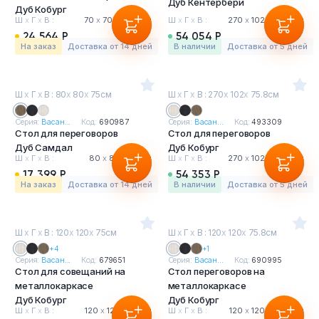
Дуб Кентербери
Дуб Кобург
Ш
х
Г
х
В :
70
х
70
х
75.8 см
Ш
х
Г
х
В :
270
х
102
х
75.8 см
24 564 Р
54 054 Р
На заказ
Доставка от 14 дней
в наличии
Доставка от 5 дней
Ш
х
Г
х
В : 80
х
80
х
75см
Ш
х
Г
х
В : 270
х
102
х
75.8см
Серия:
Васан...
Код:
690987
Серия:
Васан...
Код:
493309
Стол для переговоров
Стол для переговоров
Дуб Самдал
Дуб Кобург
Ш
х
Г
х
В :
80
х
80
х
75 см
Ш
х
Г
х
В :
270
х
102
х
75.8 см
17 399 Р
54 353 Р
На заказ
Доставка от 14 дней
в наличии
Доставка от 5 дней
Ш
х
Г
х
В : 120
х
120
х
75см
Ш
х
Г
х
В : 120
х
120
х
75.8см
+4
+1
Серия:
Васан...
Код:
679651
Серия:
Васан...
Код:
690995
Стол для совещаний на
Стол переговоров на
металлокаркасе
металлокаркасе
Дуб Кобург
Дуб Кобург
Ш
х
Г
х
В :
120
х
120
х
75 см
Ш
х
Г
х
В :
120
х
120
х
75.8 см