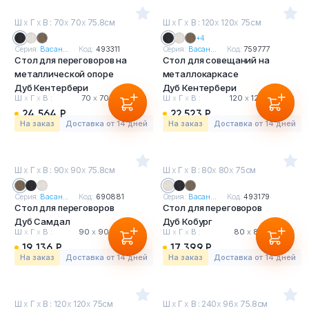
Ш
х
Г
х
В : 70
х
70
х
75.8см
Ш
х
Г
х
В : 120
х
120
х
75см
+4
Серия:
Васан...
Код:
493311
Серия:
Васан...
Код:
759777
Стол для переговоров на
Стол для совещаний на
металлической опоре
металлокаркасе
Дуб Кентербери
Дуб Кентербери
Ш
х
Г
х
В :
70
х
70
х
75.8 см
Ш
х
Г
х
В :
120
х
120
х
75 см
24 564 Р
22 523 Р
На заказ
Доставка от 14 дней
На заказ
Доставка от 14 дней
Ш
х
Г
х
В : 90
х
90
х
75.8см
Ш
х
Г
х
В : 80
х
80
х
75см
Серия:
Васан...
Код:
690881
Серия:
Васан...
Код:
493179
Стол для переговоров
Стол для переговоров
Дуб Самдал
Дуб Кобург
Ш
х
Г
х
В :
90
х
90
х
75.8 см
Ш
х
Г
х
В :
80
х
80
х
75 см
19 136 Р
17 399 Р
На заказ
Доставка от 14 дней
На заказ
Доставка от 14 дней
Ш
х
Г
х
В : 120
х
120
х
75см
Ш
х
Г
х
В : 240
х
96
х
75.8см