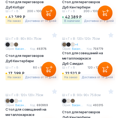
Стол для переговоров
Стол для переговоров
Дуб Кобург
Дуб Кентербери
Ш
х
Г
х
В :
200
х
100
х
75.8 см
Ш
х
Г
х
В :
200
х
100
х
75.8 см
42 389 Р
42 389 Р
На заказ
Доставка от 14 дней
в наличии
Доставка от 5 дней
Ш
х
Г
х
В : 80
х
80
х
75см
Ш
х
Г
х
В : 120
х
120
х
75см
+4
Серия:
Васан...
Код:
493178
Серия:
Васан...
Код:
759779
Стол для совещаний на
Стол для переговоров
металлокаркасе
Дуб Кентербери
Дуб Самдал
Ш
х
Г
х
В :
80
х
80
х
75 см
Ш
х
Г
х
В :
120
х
120
х
75 см
17 399 Р
22 523 Р
На заказ
Доставка от 14 дней
На заказ
Доставка от 14 дней
Ш
х
Г
х
В : 120
х
120
х
75см
Ш
х
Г
х
В : 90
х
90
х
75.8см
+4
Серия:
Васан...
Код:
690989
Серия:
Васан...
Код:
493315
Стол для совещаний на
Стол для переговоров
металлокаркасе
Дуб Кентербери