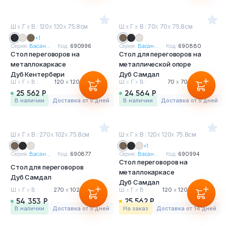
Ш
х
Г
х
В : 120
х
120
х
75.8см
Ш
х
Г
х
В : 70
х
70
х
75.8см
+1
Серия:
Васан...
Код:
690996
Серия:
Васан...
Код:
690880
Стол переговоров на
Стол для переговоров на
металлокаркасе
металлической опоре
Дуб Кентербери
Дуб Самдал
Ш
х
Г
х
В :
120
х
120
х
75.8 см
Ш
х
Г
х
В :
70
х
70
х
75.8 см
25 562 Р
24 564 Р
в наличии
Доставка от 5 дней
в наличии
Доставка от 5 дней
Ш
х
Г
х
В : 270
х
102
х
75.8см
Ш
х
Г
х
В : 120
х
120
х
75.8см
+1
Серия:
Васан...
Код:
690877
Серия:
Васан...
Код:
690994
Стол переговоров на
Стол для переговоров
металлокаркасе
Дуб Самдал
Дуб Самдал
Ш
х
Г
х
В :
270
х
102
х
75.8 см
Ш
х
Г
х
В :
120
х
120
х
75.8 см
54 353 Р
25 562 Р
в наличии
Доставка от 5 дней
На заказ
Доставка от 14 дней