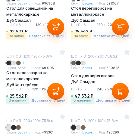
Серия:
Васан...
Код:
690988
Серия:
Васан...
Код:
691007
Стол для совещаний на
Стол переговоров на
металлокаркасе
металлокаркасе
Дуб Самдал
Дуб Самдал
Ш
х
Г
х
В :
120
х
120
х
75 см
Ш
х
Г
х
В :
120
х
120
х
75.8 см
22 523 Р
25 562 Р
На заказ
Доставка от 14 дней
На заказ
Доставка от 14 дней
Ш
х
Г
х
В : 120
х
120
х
75.8см
Ш
х
Г
х
В : 240
х
96
х
75.8см
+1
Серия:
Васан...
Код:
691005
Серия:
Васан...
Код:
690878
Стол переговоров на
Стол для переговоров
металлокаркасе
Дуб Самдал
Дуб Кентербери
Ш
х
Г
х
В :
120
х
120
х
75.8 см
Ш
х
Г
х
В :
240
х
96
х
75.8 см
25 562 Р
47 332 Р
в наличии
Доставка от 5 дней
в наличии
Доставка от 5 дней
Ш
х
Г
х
В : 200
х
100
х
75.8см
Ш
х
Г
х
В : 200
х
100
х
75.8см
Серия:
Васан...
Код:
493301
Серия:
Васан...
Код:
493299