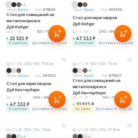
+4
Серия:
Васан...
Код:
679606
Серия:
Васан...
Код:
493305
Стол для совещаний на
Стол для переговоров
металлокаркасе
Дуб Кобург
Дуб Кобург
Ш
х
Г
х
В :
120
х
120
х
75 см
Ш
х
Г
х
В :
240
х
96
х
75.8 см
22 523 Р
47 332 Р
в наличии
Доставка от 5 дней
в наличии
Доставка от 5 дней
Ш
х
Г
х
В : 240
х
96
х
75.8см
Ш
х
Г
х
В : 120
х
120
х
75см
+4
Серия:
Васан...
Код:
493303
Серия:
Васан...
Код:
679607
Стол для совещаний на
Стол для переговоров
металлокаркасе
Дуб Кентербери
Дуб Кентербери
Ш
х
Г
х
В :
240
х
96
х
75.8 см
Ш
х
Г
х
В :
120
х
120
х
75 см
47 332 Р
22 523 Р
в наличии
Доставка от 5 дней
На заказ
Доставка от 14 дней
Ш
х
Г
х
В : 120
х
120
х
75см
Ш
х
Г
х
В : 120
х
120
х
75.8см
+4
+1