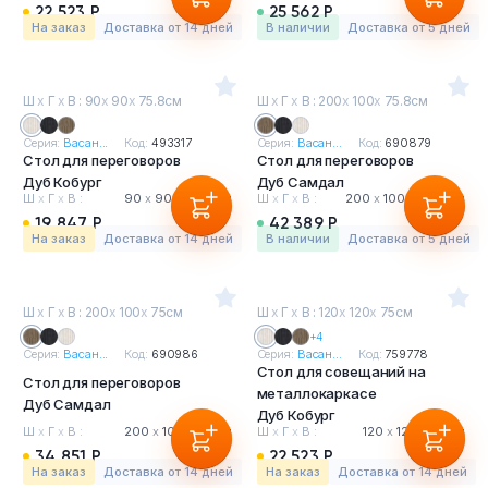
22 523 Р
25 562 Р
На заказ
Доставка от 14 дней
в наличии
Доставка от 5 дней
Ш
х
Г
х
В : 90
х
90
х
75.8см
Ш
х
Г
х
В : 200
х
100
х
75.8см
Серия:
Васан...
Код:
493317
Серия:
Васан...
Код:
690879
Стол для переговоров
Стол для переговоров
Дуб Кобург
Дуб Самдал
Ш
х
Г
х
В :
90
х
90
х
75.8 см
Ш
х
Г
х
В :
200
х
100
х
75.8 см
19 847 Р
42 389 Р
На заказ
Доставка от 14 дней
в наличии
Доставка от 5 дней
Ш
х
Г
х
В : 200
х
100
х
75см
Ш
х
Г
х
В : 120
х
120
х
75см
+4
Серия:
Васан...
Код:
690986
Серия:
Васан...
Код:
759778
Стол для совещаний на
Стол для переговоров
металлокаркасе
Дуб Самдал
Дуб Кобург
Ш
х
Г
х
В :
200
х
100
х
75 см
Ш
х
Г
х
В :
120
х
120
х
75 см
34 851 Р
22 523 Р
На заказ
Доставка от 14 дней
На заказ
Доставка от 14 дней