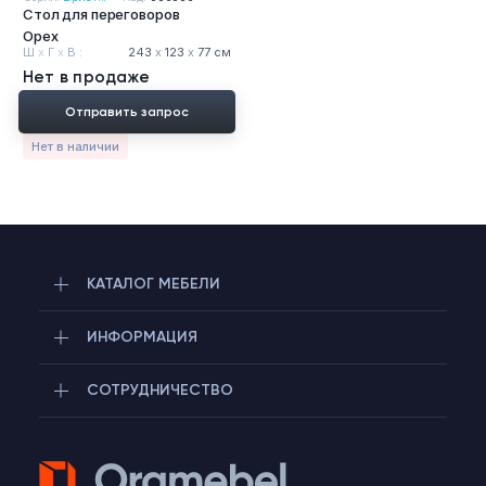
Стол для переговоров
Тумбы офисные
Орех
Ш
х
Г
х
В :
243
х
123
х
77 см
Офисные шкафы
Нет в продаже
Отправить запрос
Офисные диваны
Нет в наличии
Сейфы и металлическая мебель
Обеденная зона
КАТАЛОГ МЕБЕЛИ
Искусственные растения
ИНФОРМАЦИЯ
Кашпо
СОТРУДНИЧЕСТВО