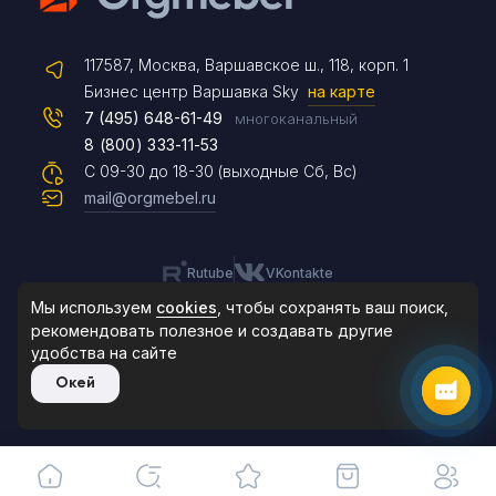
Telegram
117587, Москва, Варшавское ш., 118, корп. 1
Max
Бизнес центр Варшавка Sky
на карте
7 (495) 648-61-49
многоканальный
8 (800) 333-11-53
Чат на сайте
С 09-30 до 18-30 (выходные Сб, Вс)
mail@orgmebel.ru
Rutube
VKontakte
8 (495) 183-47-87
По будням с 09:30 до 18:30
Мы используем
cookies
, чтобы сохранять ваш поиск,
рекомендовать
полезное и создавать другие
удобства на сайте
© 2006-2026. Orgmebel.ru
Окей
Продажа офисной мебели.
Все права защищены.