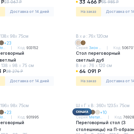
 Р
33 466 Р
23 067 Р
35 985 Р
з
Доставка от 14 дней
На заказ
Доставка от 1
 138
х
98
х
75см
В
х
⌀ : 76
х
120см
+23
л...
Код:
933152
Серия:
Зион ...
Код:
50670
реговорный
Стол переговорный
Светлый
светлый дуб
:
138
х
98
х
75 см
В
х
⌀ :
76
х
120 см
3 Р
64 091 Р
28 274 Р
з
Доставка от 14 дней
На заказ
Доставка от 1
 196
х
98
х
75см
Ш
х
Г
х
В : 360
х
123.5
х
75см
+23
+10
л...
Код:
931995
Серия:
Метал...
Код:
7692
реговорный
Переговорный стол (3
т
столешницы) на П-образ