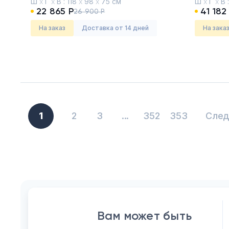
Ш
х
Г
х
В :
118
х
98
х
75 см
Ш
х
Г
х
В 
22 865 Р
41 182
26 900 Р
На заказ
Доставка от 14 дней
На зака
1
2
3
...
352
353
Сле
Вам может быть