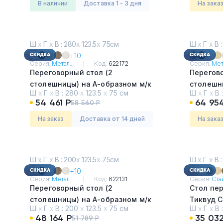
в наличии
Доставка 1 - 3 дня
На зака
Ш
х
Г
х
В : 280
х
123.5
х
75см
Ш
х
Г
х
В :
+10
Серия:
Метал...
Код:
622172
Серия:
Мета
Переговорный стол (2
Перегово
столешницы) на А-образном м/к
столешн
Ш
х
Г
х
В :
280
х
123.5
х
75 см
Ш
х
Г
х
В 
Белый
Вяз Бла
54 461 Р
64 95
58 560 Р
На заказ
Доставка от 14 дней
На зака
Ш
х
Г
х
В : 200
х
123.5
х
75см
Ш
х
Г
х
В :
+10
Серия:
Метал...
Код:
622131
Серия:
Стай
Переговорный стол (2
Стол пе
столешницы) на А-образном м/к
Тиквуд 
Ш
х
Г
х
В :
200
х
123.5
х
75 см
Ш
х
Г
х
В 
Акация Лорка
48 164 Р
35 032
51 789 Р