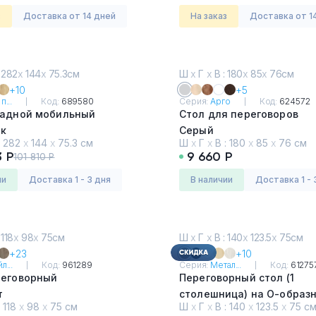
з
Доставка от 14 дней
На заказ
Доставка от 1
 282
х
144
х
75.3см
Ш
х
Г
х
В : 180
х
85
х
76см
+10
+5
п...
Код:
689580
Серия:
Арго
Код:
624572
ладной мобильный
Стол для переговоров
ик
Серый
:
282
х
144
х
75.3 см
Ш
х
Г
х
В :
180
х
85
х
76 см
3 Р
9 660 Р
101 810 Р
ии
Доставка 1 - 3 дня
в наличии
Доставка 1 - 
 118
х
98
х
75см
Ш
х
Г
х
В : 140
х
123.5
х
75см
+23
+10
л...
Код:
961289
Серия:
Метал...
Код:
61275
реговорный
Переговорный стол (1
т
столешница) на О-образн
:
118
х
98
х
75 см
Ш
х
Г
х
В :
140
х
123.5
х
75 с
Вяз Благородный