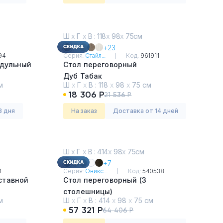
Ш
х
Г
х
В : 118
х
98
х
75см
+23
94
Серия:
Стайл...
Код:
961911
одульный
Стол переговорный
Дуб Табак
м
Ш
х
Г
х
В :
118
х
98
х
75 см
18 306 Р
21 536 Р
3 дня
На заказ
Доставка от 14 дней
Ш
х
Г
х
В : 414
х
98
х
75см
+7
1
Серия:
Оникс...
Код:
540538
ставной
Стол переговорный (3
столешницы)
м
Ш
х
Г
х
В :
414
х
98
х
75 см
Дуб Аризона
57 321 Р
64 406 Р