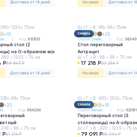
з
Доставка от 14 дней
На заказ
Доставка от 1
 360
х
123.5
х
75см
Ш
х
Г
х
В : 98
х
98
х
75см
+10
+23
л...
Код:
612835
Серия:
Стайл...
Код:
96349
рный стол (2
Стол переговорный
ицы) на О-образном м/к
Антрацит
:
360
х
123.5
х
75 см
Ш
х
Г
х
В :
98
х
98
х
75 см
городный
4 Р
17 218 Р
69 843 Р
20 256 Р
з
Доставка от 14 дней
На заказ
Доставка от 1
 236
х
98
х
75см
Ш
х
Г
х
В : 420
х
123.5
х
75см
+23
+10
л...
Код:
964266
Серия:
Метал...
Код:
62081
реговорный
Переговорный стол (3
Светлый
столешницы) на А-образн
:
236
х
98
х
75 см
Ш
х
Г
х
В :
420
х
123.5
х
75 с
Вяз Благородный
 Р
79 091 Р
41 214 Р
85 044 Р