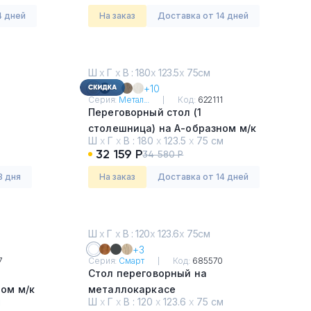
4 дней
На заказ
Доставка от 14 дней
Ш
х
Г
х
В : 180
х
123.5
х
75см
+10
Серия:
Метал...
Код:
622111
Переговорный стол (1
столешница) на А-образном м/к
Ш
х
Г
х
В :
180
х
123.5
х
75 см
Акация Лорка
32 159 Р
34 580 Р
3 дня
На заказ
Доставка от 14 дней
Ш
х
Г
х
В : 120
х
123.6
х
75см
+3
7
Серия:
Смарт
Код:
685570
Стол переговорный на
ом м/к
металлокаркасе
м
Ш
х
Г
х
В :
120
х
123.6
х
75 см
Белый