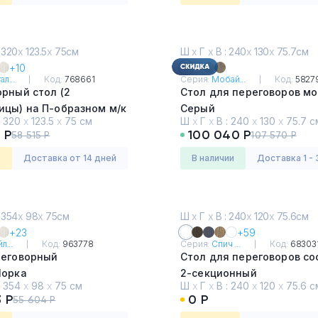
 320
х
123.5
х
75см
Ш
х
Г
х
В : 240
х
130
х
75.7см
+10
л...
Код:
768661
Серия:
Мобай...
Код:
5827
рный стол (2
Стол для переговоров м
ицы) на П-образном м/к
Серый
:
320
х
123.5
х
75 см
Ш
х
Г
х
В :
240
х
130
х
75.7 с
Лорка
 Р
100 040 Р
58 515 Р
107 570 Р
з
Доставка от 14 дней
в наличии
Доставка 1 - 
 354
х
98
х
75см
Ш
х
Г
х
В : 240
х
120
х
75.6см
+23
+59
л...
Код:
963778
Серия:
Спич ...
Код:
68303
реговорный
Стол для переговоров со
Лорка
2-секционный
:
354
х
98
х
75 см
Ш
х
Г
х
В :
240
х
120
х
75.6 с
 Р
0 Р
55 604 Р