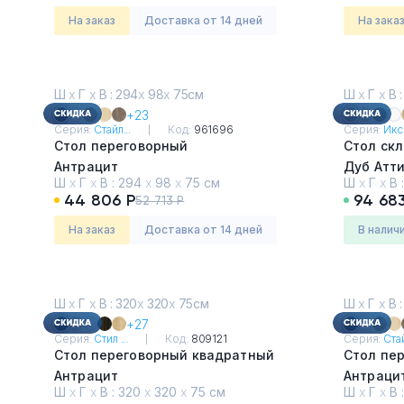
На заказ
Доставка от 14 дней
На зака
Ш
х
Г
х
В : 294
х
98
х
75см
Ш
х
Г
х
В :
+23
Серия:
Стайл...
Код:
961696
Серия:
Икс 
Стол переговорный
Стол ск
Антрацит
Дуб Атт
Ш
х
Г
х
В :
294
х
98
х
75 см
Ш
х
Г
х
В 
44 806 Р
94 68
52 713 Р
На заказ
Доставка от 14 дней
в налич
Ш
х
Г
х
В : 320
х
320
х
75см
Ш
х
Г
х
В :
+27
Серия:
Стил ...
Код:
809121
Серия:
Стай
Стол переговорный квадратный
Стол пе
Антрацит
Антраци
Ш
х
Г
х
В :
320
х
320
х
75 см
Ш
х
Г
х
В 