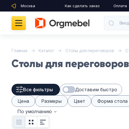
Москва
Как сделать заказ
Оплата
Введ
Кабинеты руководителя
Главная
Каталог
Столы для переговоров
С
Столы для переговоров
Мебель для персонала
Столы для переговоров
Все фильтры
Доставим быстро
Стойки ресепшн
Цена
Размеры
Цвет
Форма стола
Офисные кресла и стулья
По умолчанию
Офисные столы