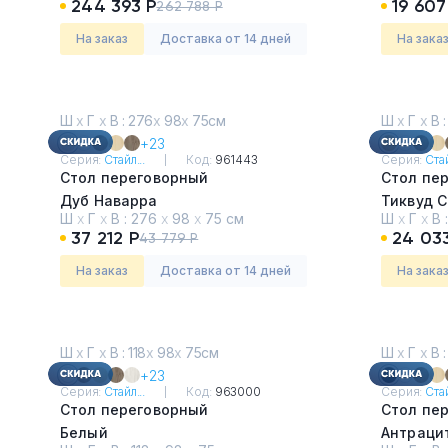
244 393 Р
19 607
262 788 Р
На заказ
Доставка от 14 дней
На зака
Ш
х
Г
х
В : 276
х
98
х
75см
Ш
х
Г
х
В :
+23
Серия:
Стайл...
Код:
961443
Серия:
Стай
Стол переговорный
Стол пе
Дуб Наварра
Тиквуд 
Ш
х
Г
х
В :
276
х
98
х
75 см
Ш
х
Г
х
В 
37 212 Р
24 03
43 779 Р
На заказ
Доставка от 14 дней
На зака
Ш
х
Г
х
В : 118
х
98
х
75см
Ш
х
Г
х
В :
+23
Серия:
Стайл...
Код:
963000
Серия:
Стай
Стол переговорный
Стол пе
Белый
Антраци