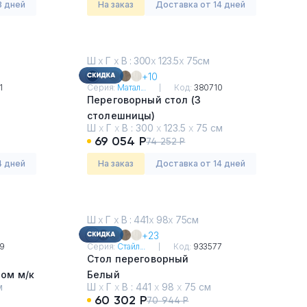
8 дней
На заказ
Доставка от 14 дней
Ш
х
Г
х
В : 300
х
123.5
х
75см
+10
1
Серия:
Матал...
Код:
380710
Переговорный стол (3
столешницы)
Ш
х
Г
х
В :
300
х
123.5
х
75 см
Венге
69 054 Р
74 252 Р
4 дней
На заказ
Доставка от 14 дней
Ш
х
Г
х
В : 441
х
98
х
75см
+23
9
Серия:
Стайл...
Код:
933577
Стол переговорный
ом м/к
Белый
м
Ш
х
Г
х
В :
441
х
98
х
75 см
60 302 Р
70 944 Р