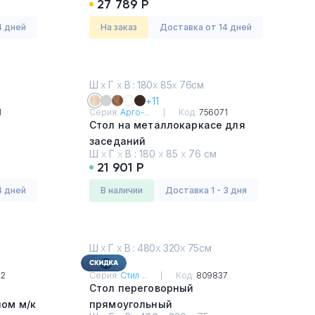
27 789 Р
4 дней
На заказ
Доставка от 14 дней
Ш
х
Г
х
В : 180
х
85
х
76см
+11
1
Серия:
Арго-...
Код:
756071
Стол на металлокаркасе для
заседаний
Ш
х
Г
х
В :
180
х
85
х
76 см
Бук
21 901 Р
4 дней
в наличии
Доставка 1 - 3 дня
Ш
х
Г
х
В : 480
х
320
х
75см
82
Серия:
Стил ...
Код:
809837
Стол переговорный
ном м/к
прямоугольный