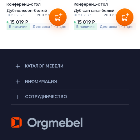
Конференц-стол
Тумбы офисные
Конференц-стол
Дуб нельсон-белый
Дуб сантана-белый
Ш
х
Г
х
В :
200
х
90
х
75 см
Ш
х
Г
х
В :
200
х
90
х
75 см
Офисные шкафы
15 019 Р
15 019 Р
в наличии
Доставка 1 - 3 дня
в наличии
Доставка 1 - 3 дня
Офисные диваны
Сейфы и металлическая мебель
КАТАЛОГ МЕБЕЛИ
Обеденная зона
ИНФОРМАЦИЯ
Искусственные растения
СОТРУДНИЧЕСТВО
Кашпо
Telegram