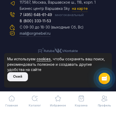
117587, Москва, Варшавское ш., 118, корп. 1
Max
Бизнес центр Варшавка Sky
на карте
7 (495) 648-61-49
многоканальный
8 (800) 333-11-53
Чат на сайте
С 09-30 до 18-30 (выходные Сб, Вс)
mail@orgmebel.ru
Rutube
VKontakte
8 (495) 183-47-87
По будням с 09:30 до 18:30
Мы используем
cookies
, чтобы сохранять ваш поиск,
рекомендовать
полезное и создавать другие
удобства на сайте
© 2006-2026. Orgmebel.ru
Окей
Продажа офисной мебели.
Все права защищены.
Главная
Каталог
Избранное
Корзина
Профиль