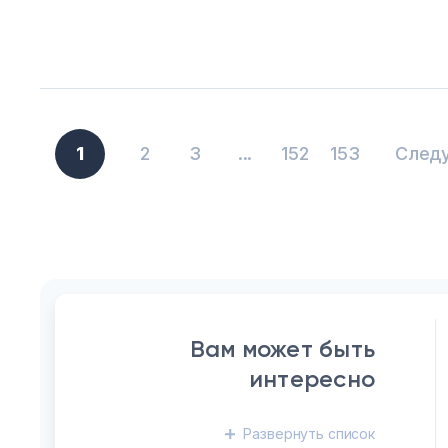
1
2
3
...
152
153
След
Вам может быть
интересно
Развернуть
список