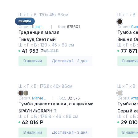
Ш
х
Г
х
В : 120
х
45
х
68см
Ш
х
Г
х
В :
Серия:
Шифт ...
Код:
675601
Серия:
Сид
Греденция малая
Тумба с
Тиквуд Светлый
Вишня О
Ш
х
Г
х
В :
120
х
45
х
68 см
Ш
х
Г
х
В 
41 953 Р
77 871
45 111 Р
в наличии
Доставка 1 - 3 дня
в налич
Ш
х
Г
х
В : 176.8
х
46
х
86см
Ш
х
Г
х
В :
Серия:
Магне...
Код:
821575
Серия:
Атла
Тумба двусоставная, с ящиками
Тумба м
БРАУНИ/GRAPHIT
Серый к
Ш
х
Г
х
В :
176.8
х
46
х
86 см
Ш
х
Г
х
В 
62 816 Р
29 810
в наличии
Доставка 1 - 3 дня
в налич