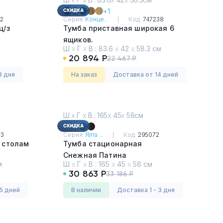
+1
2
Серия:
Конце...
Код:
747238
ц/з
Тумба приставная широкая 6
ящиков.
Ш
х
Г
х
В :
83.6
х
42
х
58.3 см
Дуб Мали - Черный
20 894 Р
22 467 Р
3 дня
На заказ
Доставка от 14 дней
Ш
х
Г
х
В : 165
х
45
х
58см
83
Серия:
Ялта ...
Код:
295072
 столам
Тумба стационарная
Снежная Патина
м
Ш
х
Г
х
В :
165
х
45
х
58 см
30 863 Р
33 186 Р
5 дней
в наличии
Доставка 1 - 3 дня