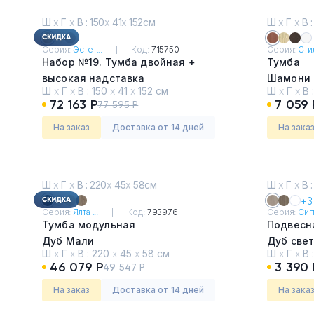
Ш
х
Г
х
В : 150
х
41
х
152см
Ш
х
Г
х
В :
Серия:
Эстет...
Код:
715750
Серия:
Сти
Набор №19. Тумба двойная +
Тумба
высокая надставка
Шамони 
Ш
х
Г
х
В :
150
х
41
х
152 см
Ш
х
Г
х
В 
Тиквуд Светлый
72 163 Р
7 059 
77 595 Р
На заказ
Доставка от 14 дней
На зака
Ш
х
Г
х
В : 220
х
45
х
58см
Ш
х
Г
х
В :
+3
Серия:
Ялта ...
Код:
793976
Серия:
Сигм
Тумба модульная
Подвесна
Дуб Мали
Дуб све
Ш
х
Г
х
В :
220
х
45
х
58 см
Ш
х
Г
х
В 
46 079 Р
3 390 
49 547 Р
На заказ
Доставка от 14 дней
На зака