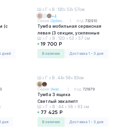
Ш
х
Г
х
В : 120
х
53
х
57см
+4
Серия:
Орбис...
Код:
732910
м (с
Тумба мобильная сервисная
левая (3 секции, усиленные
Ш
х
Г
х
В :
120
х
53
х
57 см
колёсные опоры, без ручек)
19 700 Р
Светлый дуб
4 дней
в наличии
Доставка 1 - 3 дня
Ш
х
Г
х
В : 44
х
58
х
63см
10
Серия:
Энзо ...
Код:
721879
Тумба 3 ящика
Светлый эвкалипт
м
Ш
х
Г
х
В :
44
х
58
х
63 см
77 425 Р
1 дня
в наличии
Доставка 1 - 3 дня