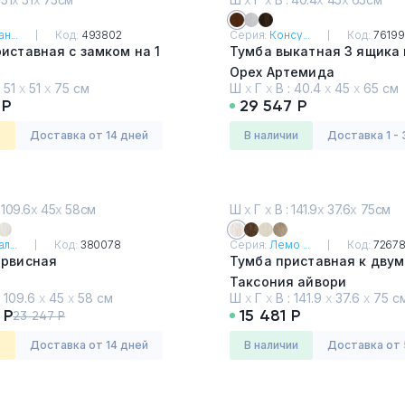
н...
Код:
493802
Серия:
Консу...
Код:
76199
иставная с замком на 1
Тумба выкатная 3 ящика 
Орех Артемида
:
51
х
51
х
75 см
Ш
х
Г
х
В :
40.4
х
45
х
65 см
я светлая и бежевый
 Р
29 547 Р
з
Доставка от 14 дней
в наличии
Доставка 1 - 
 109.6
х
45
х
58см
Ш
х
Г
х
В : 141.9
х
37.6
х
75см
л...
Код:
380078
Серия:
Лемо ...
Код:
7267
ервисная
Тумба приставная к двум
Таксония айвори
:
109.6
х
45
х
58 см
Ш
х
Г
х
В :
141.9
х
37.6
х
75 с
 Р
15 481 Р
23 247 Р
з
Доставка от 14 дней
в наличии
Доставка от 