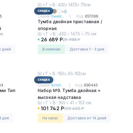
Ш
х
Г
х
В : 432
х
147.5
х
75см
+6
5
Серия:
Оникс...
Код:
657096
Тумба двойная приставная /
й
опорная
см
Ш
х
Г
х
В :
432
х
147.5
х
75 см
Тиквуд Светлый
26 689 Р
29 988 Р
4 дней
в наличии
Доставка 1 - 3 дня
Ш
х
Г
х
В : 150
х
41
х
152см
84
Серия:
Эстет...
Код:
690443
ами Тип
Набор №9. Тумба двойная +
высокая надставка
Ш
х
Г
х
В :
150
х
41
х
152 см
Капучино
101 742 Р
109 400 Р
3 дня
На заказ
Доставка от 14 дней