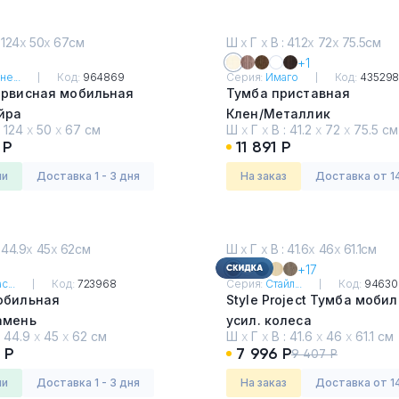
 124
х
50
х
67см
Ш
х
Г
х
В : 41.2
х
72
х
75.5см
+1
не...
Код:
964869
Серия:
Имаго
Код:
43529
ервисная мобильная
Тумба приставная
йра
Клен/Металлик
:
124
х
50
х
67 см
Ш
х
Г
х
В :
41.2
х
72
х
75.5 см
 Р
11 891 Р
ии
Доставка 1 - 3 дня
На заказ
Доставка от 1
 44.9
х
45
х
62см
Ш
х
Г
х
В : 41.6
х
46
х
61.1см
+17
с...
Код:
723968
Серия:
Стайл...
Код:
94630
обильная
Style Project Тумба моби
амень
усил. колеса
:
44.9
х
45
х
62 см
Ш
х
Г
х
В :
41.6
х
46
х
61.1 см
Дуб Табак
 Р
7 996 Р
9 407 Р
ии
Доставка 1 - 3 дня
На заказ
Доставка от 1