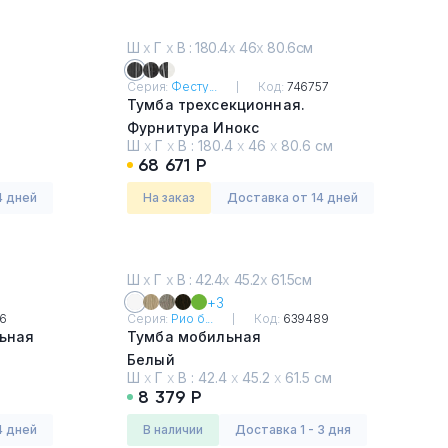
Ш
х
Г
х
В : 180.4
х
46
х
80.6см
8
Серия:
Фесту...
Код:
746757
Тумба трехсекционная.
Фурнитура Инокс
Ш
х
Г
х
В :
180.4
х
46
х
80.6 см
Древесина Графит
68 671 Р
4 дней
На заказ
Доставка от 14 дней
Ш
х
Г
х
В : 42.4
х
45.2
х
61.5см
+3
6
Серия:
Рио б...
Код:
639489
льная
Тумба мобильная
Белый
Ш
х
Г
х
В :
42.4
х
45.2
х
61.5 см
8 379 Р
4 дней
в наличии
Доставка 1 - 3 дня