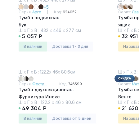
+5
Серия:
Арго
Код:
624052
Серия:
Лава
Тумба подвесная
Тумба пр
Бук
ящик
Ш
х
Г
х
В :
432
х
446
х
277 см
Ш
х
Г
х
В 
Таксони
5 057 Р
32 951
песок
в наличии
Доставка 1 - 3 дня
На зака
Ш
х
Г
х
В : 122.2
х
46
х
80.6см
Ш
х
Г
х
В :
Серия:
Фесту...
Код:
746599
Серия:
Мата
Тумба двухсекционная.
Тумба с
Фурнитура Инокс
Венге
Ш
х
Г
х
В :
122.2
х
46
х
80.6 см
Ш
х
Г
х
В 
Хромикс белый / Мрамор Леванто
49 304 Р
21 620
белый
в наличии
Доставка от 5 дней
На зака