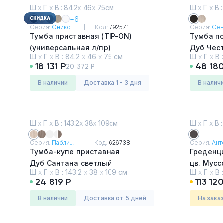
Ш
х
Г
х
В : 84.2
х
46
х
75см
Ш
х
Г
х
В :
+6
Серия:
Оникс...
Код:
792571
Серия:
Сент
Тумба приставная (TIP-ON)
Тумба п
(универсальная л/пр)
Дуб Чес
Ш
х
Г
х
В :
84.2
х
46
х
75 см
Ш
х
Г
х
В 
Дуб Мали
18 131 Р
48 180
20 372 Р
в наличии
Доставка 1 - 3 дня
в налич
Ш
х
Г
х
В : 143.2
х
38
х
109см
Ш
х
Г
х
В :
Серия:
Пабли...
Код:
626738
Серия:
Анте
Тумба-купе приставная
Греденци
Дуб Сантана светлый
цв. Мусс
Ш
х
Г
х
В :
143.2
х
38
х
109 см
Ш
х
Г
х
В 
Металли
24 819 Р
113 12
в наличии
Доставка от 5 дней
На зака