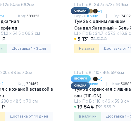
 51.2
х
54.5
х
66.2см
Ш
х
Г
х
В : 34.7
х
57.3
х
16.9см
+1
и...
Код:
588323
Серия:
Конце...
Код:
74102
одкатная
Тумба с одним ящиком
терфилд
Сандал Янтарный - Белы
:
51.2
х
54.5
х
66.2 см
Ш
х
Г
х
В :
34.7
х
57.3
х
16.9 
 Р
5 131 Р
5 517 Р
ии
Доставка 1 - 3 дня
На заказ
Доставка от 1
 200
х
48.5
х
70см
Ш
х
Г
х
В : 110
х
46
х
59.8см
+5
й...
Код:
791467
Серия:
Оникс...
Код:
5088
я с кожаной вставкой в
Тумба сервисная с ящик
он
ван (TIP-ON)
:
200
х
48.5
х
70 см
Ш
х
Г
х
В :
110
х
46
х
59.8 см
к АРТ
Дуб Аттик
0 Р
19 544 Р
21 959 Р
з
Доставка от 14 дней
в наличии
Доставка 1 - 