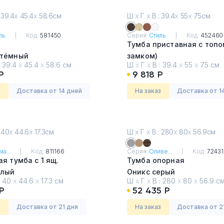
 39.4
х
45.4
х
58.6см
Ш
х
Г
х
В : 39.4
х
55
х
75см
ль
Код:
581450
Серия:
Стиль
Код:
452460
Тумба приставная с топо
тёмный
замком)
:
39.4
х
45.4
х
58.6 см
Ш
х
Г
х
В :
39.4
х
55
х
75 см
Венге
Р
9 818 Р
з
Доставка от 14 дней
На заказ
Доставка от 1
 40
х
44.6
х
17.3см
Ш
х
Г
х
В : 280
х
80
х
56.9см
а...
Код:
811166
Серия:
Оливе...
Код:
7243
я тумба с 1 ящ.
Тумба опорная
тлый
Оникс серый
:
40
х
44.6
х
17.3 см
Ш
х
Г
х
В :
280
х
80
х
56.9 с
Р
52 435 Р
з
Доставка от 21 дня
На заказ
Доставка от 2