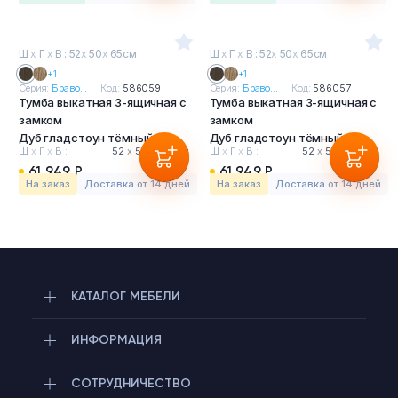
Ш
х
Г
х
В : 52
х
50
х
65см
Ш
х
Г
х
В : 52
х
50
х
65см
+1
+1
Серия:
Браво...
Код:
586059
Серия:
Браво...
Код:
586057
Тумба выкатная 3-ящичная с
Тумба выкатная 3-ящичная с
замком
замком
Дуб гладстоун тёмный
Дуб гладстоун тёмный
Ш
х
Г
х
В :
52
х
50
х
65 см
Ш
х
Г
х
В :
52
х
50
х
65 см
61 949 Р
61 949 Р
На заказ
Доставка от 14 дней
На заказ
Доставка от 14 дней
КАТАЛОГ МЕБЕЛИ
ИНФОРМАЦИЯ
СОТРУДНИЧЕСТВО