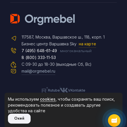
Telegram
117587, Москва, Варшавское ш., 118, корп. 1
Max
Бизнес центр Варшавка Sky
на карте
7 (495) 648-61-49
многоканальный
8 (800) 333-11-53
Чат на сайте
С 09-30 до 18-30 (выходные Сб, Вс)
mail@orgmebel.ru
Rutube
VKontakte
8 (495) 183-47-87
По будням с 09:30 до 18:30
Мы используем
cookies
, чтобы сохранять ваш поиск,
рекомендовать
полезное и создавать другие
удобства на сайте
© 2006-2026. Orgmebel.ru
Окей
Продажа офисной мебели.
Все права защищены.