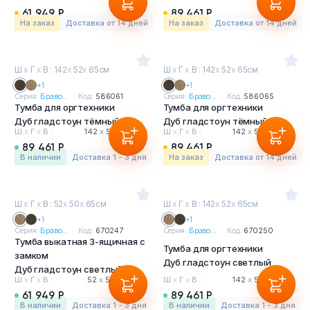
61 949 Р
89 461 Р
На заказ
Доставка от 14 дней
На заказ
Доставка от 14 дней
Ш
х
Г
х
В : 142
х
52
х
65см
Ш
х
Г
х
В : 142
х
52
х
65см
+1
+1
Серия:
Браво...
Код:
586061
Серия:
Браво...
Код:
586065
Тумба для оргтехники
Тумба для оргтехники
Дуб гладстоун тёмный
Дуб гладстоун тёмный
Ш
х
Г
х
В :
142
х
52
х
65 см
Ш
х
Г
х
В :
142
х
52
х
65 см
89 461 Р
89 461 Р
в наличии
Доставка 1 - 3 дня
На заказ
Доставка от 14 дней
Ш
х
Г
х
В : 52
х
50
х
65см
Ш
х
Г
х
В : 142
х
52
х
65см
+1
+1
Серия:
Браво...
Код:
670247
Серия:
Браво...
Код:
670250
Тумба выкатная 3-ящичная с
Тумба для оргтехники
замком
Дуб гладстоун светлый
Дуб гладстоун светлый
Ш
х
Г
х
В :
52
х
50
х
65 см
Ш
х
Г
х
В :
142
х
52
х
65 см
61 949 Р
89 461 Р
в наличии
Доставка 1 - 3 дня
в наличии
Доставка 1 - 3 дня