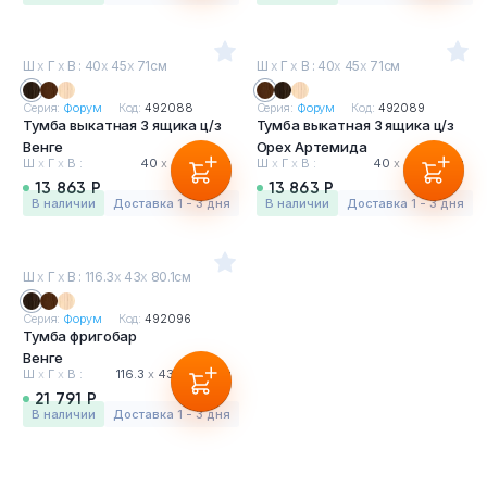
Ш
х
Г
х
В : 40
х
45
х
71см
Ш
х
Г
х
В : 40
х
45
х
71см
Серия:
Форум
Код:
492088
Серия:
Форум
Код:
492089
Тумба выкатная 3 ящика ц/з
Тумба выкатная 3 ящика ц/з
Венге
Орех Артемида
Ш
х
Г
х
В :
40
х
45
х
71 см
Ш
х
Г
х
В :
40
х
45
х
71 см
13 863 Р
13 863 Р
в наличии
Доставка 1 - 3 дня
в наличии
Доставка 1 - 3 дня
Ш
х
Г
х
В : 116.3
х
43
х
80.1см
Серия:
Форум
Код:
492096
Тумба фригобар
Венге
Ш
х
Г
х
В :
116.3
х
43
х
80.1 см
21 791 Р
в наличии
Доставка 1 - 3 дня