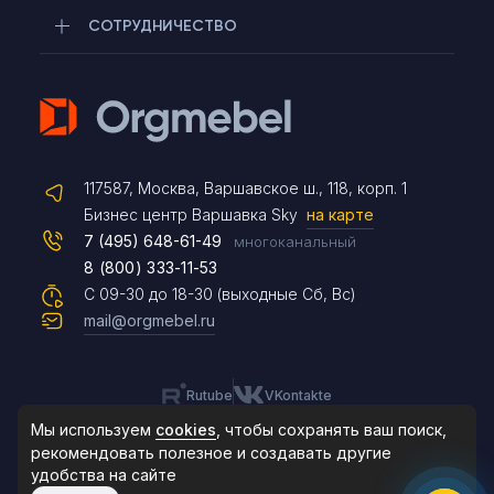
СОТРУДНИЧЕСТВО
Telegram
117587, Москва, Варшавское ш., 118, корп. 1
Max
Бизнес центр Варшавка Sky
на карте
7 (495) 648-61-49
многоканальный
8 (800) 333-11-53
Чат на сайте
С 09-30 до 18-30 (выходные Сб, Вс)
mail@orgmebel.ru
Rutube
VKontakte
8 (495) 183-47-87
По будням с 09:30 до 18:30
Мы используем
cookies
, чтобы сохранять ваш поиск,
рекомендовать
полезное и создавать другие
удобства на сайте
© 2006-2026. Orgmebel.ru