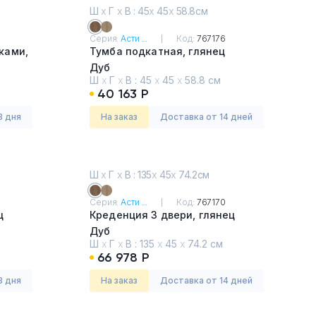
Ш
х
Г
х
В : 45
х
45
х
58.8см
Серия:
Асти ...
Код:
767176
ками,
Тумба подкатная, глянец
Дуб
Ш
х
Г
х
В :
45
х
45
х
58.8 см
40 163 Р
3 дня
На заказ
Доставка от 14 дней
Ш
х
Г
х
В : 135
х
45
х
74.2см
Серия:
Асти ...
Код:
767170
ц
Креденция 3 двери, глянец
Дуб
Ш
х
Г
х
В :
135
х
45
х
74.2 см
66 978 Р
3 дня
На заказ
Доставка от 14 дней