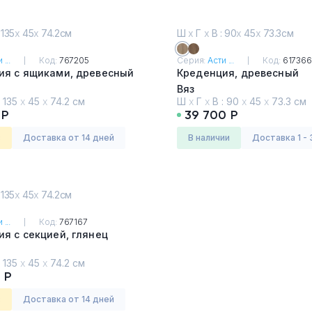
 135
х
45
х
74.2см
Ш
х
Г
х
В : 90
х
45
х
73.3см
 ...
Код:
767205
Серия:
Асти ...
Код:
617366
ия с ящиками, древесный
Креденция, древесный
Вяз
:
135
х
45
х
74.2 см
Ш
х
Г
х
В :
90
х
45
х
73.3 см
 Р
39 700 Р
з
Доставка от 14 дней
в наличии
Доставка 1 - 
 135
х
45
х
74.2см
 ...
Код:
767167
я с секцией, глянец
:
135
х
45
х
74.2 см
 Р
з
Доставка от 14 дней