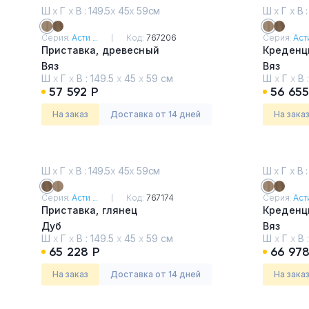
Ш
х
Г
х
В : 149.5
х
45
х
59см
Ш
х
Г
х
В :
Серия:
Асти ...
Код:
767206
Серия:
Асти
Приставка, древесный
Креденц
Вяз
Вяз
Ш
х
Г
х
В :
149.5
х
45
х
59 см
Ш
х
Г
х
В 
57 592 Р
56 655
На заказ
Доставка от 14 дней
На зака
Ш
х
Г
х
В : 149.5
х
45
х
59см
Ш
х
Г
х
В :
Серия:
Асти ...
Код:
767174
Серия:
Асти
Приставка, глянец
Креденци
Дуб
Вяз
Ш
х
Г
х
В :
149.5
х
45
х
59 см
Ш
х
Г
х
В 
65 228 Р
66 978
На заказ
Доставка от 14 дней
На зака