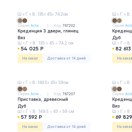
Ш
х
Г
х
В : 135
х
45
х
74.2см
Ш
х
Г
х
В :
Серия:
Асти ...
Код:
767202
Серия:
Асти
Креденция 3 двери, глянец
Креденц
Вяз
Дуб
Ш
х
Г
х
В :
135
х
45
х
74.2 см
Ш
х
Г
х
В 
54 025 Р
82 613
На заказ
Доставка от 14 дней
На зака
Ш
х
Г
х
В : 149.5
х
45
х
59см
Ш
х
Г
х
В :
Серия:
Асти ...
Код:
767207
Серия:
Асти
Приставка, древесный
Креденци
Дуб
Вяз
Ш
х
Г
х
В :
149.5
х
45
х
59 см
Ш
х
Г
х
В 
57 592 Р
69 829
На заказ
Доставка от 14 дней
На зака