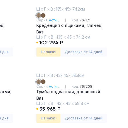
Ш
х
Г
х
В : 135
х
45
х
74.2см
Серия:
Асти ...
Код:
767171
ец
Креденция с ящиками, глянец
Вяз
Ш
х
Г
х
В :
135
х
45
х
74.2 см
102 294 Р
3 дня
На заказ
Доставка от 14 дней
Ш
х
Г
х
В : 43
х
45
х
58.8см
Серия:
Асти ...
Код:
767208
ками,
Тумба подкатная, древесный
Вяз
Ш
х
Г
х
В :
43
х
45
х
58.8 см
35 968 Р
3 дня
На заказ
Доставка от 14 дней