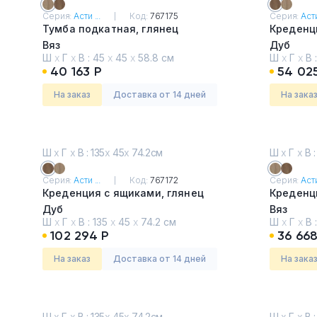
Серия:
Асти ...
Код:
767175
Серия:
Асти
Тумбы офисные
Тумба подкатная, глянец
Креденци
Вяз
Дуб
Офисные шкафы
Ш
х
Г
х
В :
45
х
45
х
58.8 см
Ш
х
Г
х
В 
40 163 Р
54 02
Офисные диваны
На заказ
Доставка от 14 дней
На зака
Сейфы и металлическая
мебель
Ш
х
Г
х
В : 135
х
45
х
74.2см
Ш
х
Г
х
В :
Серия:
Асти ...
Код:
767172
Серия:
Асти
Обеденная зона
Креденция с ящиками, глянец
Креденц
Дуб
Вяз
Искусственные растения
Ш
х
Г
х
В :
135
х
45
х
74.2 см
Ш
х
Г
х
В 
102 294 Р
36 668
Кашпо
На заказ
Доставка от 14 дней
На зака
Ш
х
Г
х
В : 135
х
45
х
74.2см
Ш
х
Г
х
В :