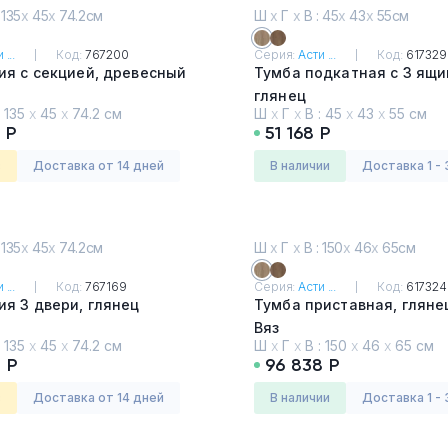
 135
х
45
х
74.2см
Ш
х
Г
х
В : 45
х
43
х
55см
 ...
Код:
767200
Серия:
Асти ...
Код:
617329
ия с секцией, древесный
Тумба подкатная с 3 ящи
глянец
:
135
х
45
х
74.2 см
Ш
х
Г
х
В :
45
х
43
х
55 см
Вяз
 Р
51 168 Р
з
Доставка от 14 дней
в наличии
Доставка 1 - 
 135
х
45
х
74.2см
Ш
х
Г
х
В : 150
х
46
х
65см
 ...
Код:
767169
Серия:
Асти ...
Код:
617324
я 3 двери, глянец
Тумба приставная, гляне
Вяз
:
135
х
45
х
74.2 см
Ш
х
Г
х
В :
150
х
46
х
65 см
 Р
96 838 Р
з
Доставка от 14 дней
в наличии
Доставка 1 - 