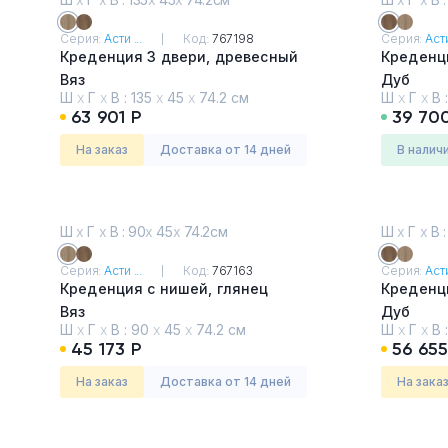
Серия:
Асти ...
Код:
767198
Серия:
Асти
Креденция 3 двери, древесный
Креденц
Вяз
Дуб
Ш
х
Г
х
В :
135
х
45
х
74.2 см
Ш
х
Г
х
В 
63 901 Р
39 70
На заказ
Доставка от 14 дней
в налич
Ш
х
Г
х
В : 90
х
45
х
74.2см
Ш
х
Г
х
В :
Серия:
Асти ...
Код:
767163
Серия:
Асти
Креденция с нишей, глянец
Креденц
Вяз
Дуб
Ш
х
Г
х
В :
90
х
45
х
74.2 см
Ш
х
Г
х
В 
45 173 Р
56 655
На заказ
Доставка от 14 дней
На зака