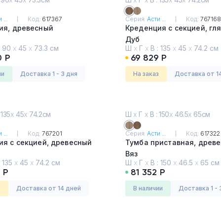
 ...
Код:
617367
Серия:
Асти ...
Код:
767168
ия, древесный
Креденция с секцией, гл
Дуб
:
90
х
45
х
73.3 см
Ш
х
Г
х
В :
135
х
45
х
74.2 см
0 Р
69 829 Р
ии
Доставка 1 - 3 дня
На заказ
Доставка от 1
 135
х
45
х
74.2см
Ш
х
Г
х
В : 150
х
46.5
х
65см
 ...
Код:
767201
Серия:
Асти ...
Код:
617322
ия с секцией, древесный
Тумба приставная, древ
Вяз
:
135
х
45
х
74.2 см
Ш
х
Г
х
В :
150
х
46.5
х
65 см
 Р
81 352 Р
з
Доставка от 14 дней
в наличии
Доставка 1 - 