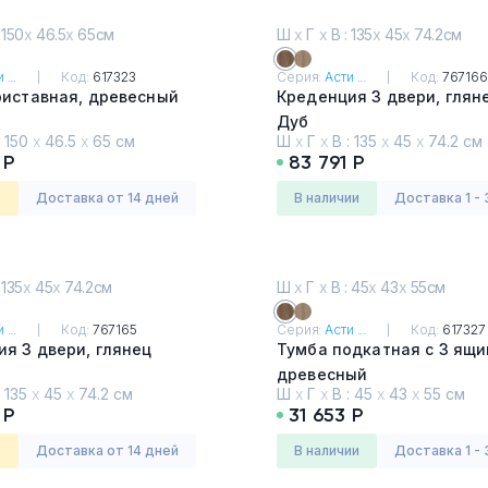
 150
х
46.5
х
65см
Ш
х
Г
х
В : 135
х
45
х
74.2см
 ...
Код:
617323
Серия:
Асти ...
Код:
767166
риставная, древесный
Креденция 3 двери, глян
Дуб
:
150
х
46.5
х
65 см
Ш
х
Г
х
В :
135
х
45
х
74.2 см
 Р
83 791 Р
з
Доставка от 14 дней
в наличии
Доставка 1 - 
 135
х
45
х
74.2см
Ш
х
Г
х
В : 45
х
43
х
55см
 ...
Код:
767165
Серия:
Асти ...
Код:
617327
я 3 двери, глянец
Тумба подкатная с 3 ящи
древесный
:
135
х
45
х
74.2 см
Ш
х
Г
х
В :
45
х
43
х
55 см
Дуб
 Р
31 653 Р
з
Доставка от 14 дней
в наличии
Доставка 1 - 