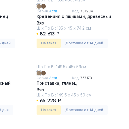
Серия:
Асти ...
Код:
767204
янец
Креденция с ящиками, древесный
Вяз
Ш
х
Г
х
В :
135
х
45
х
74.2 см
82 613 Р
4 дней
На заказ
Доставка от 14 дней
Ш
х
Г
х
В : 149.5
х
45
х
59см
Серия:
Асти ...
Код:
767173
есный
Приставка, глянец
Вяз
Ш
х
Г
х
В :
149.5
х
45
х
59 см
65 228 Р
3 дня
На заказ
Доставка от 14 дней