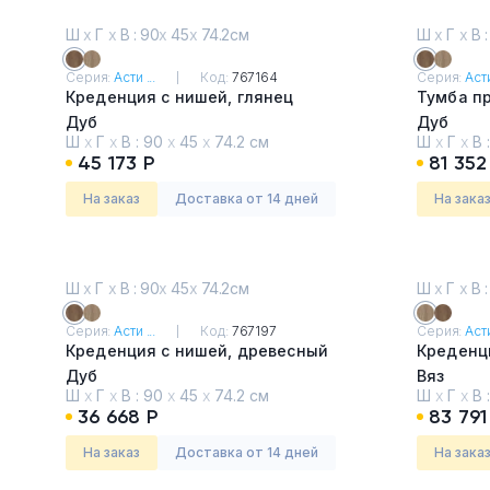
Ш
х
Г
х
В : 90
х
45
х
74.2см
Ш
х
Г
х
В :
Серия:
Асти ...
Код:
767164
Серия:
Асти
Креденция с нишей, глянец
Тумба п
Дуб
Дуб
Ш
х
Г
х
В :
90
х
45
х
74.2 см
Ш
х
Г
х
В 
45 173 Р
81 352
На заказ
Доставка от 14 дней
На зака
Ш
х
Г
х
В : 90
х
45
х
74.2см
Ш
х
Г
х
В :
Серия:
Асти ...
Код:
767197
Серия:
Асти
Креденция с нишей, древесный
Креденци
Дуб
Вяз
Ш
х
Г
х
В :
90
х
45
х
74.2 см
Ш
х
Г
х
В 
36 668 Р
83 791
На заказ
Доставка от 14 дней
На зака