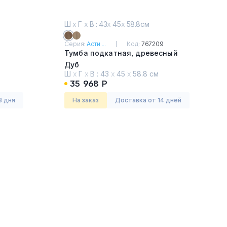
Ш
х
Г
х
В : 43
х
45
х
58.8см
Серия:
Асти ...
Код:
767209
Тумба подкатная, древесный
Дуб
Ш
х
Г
х
В :
43
х
45
х
58.8 см
35 968 Р
3 дня
На заказ
Доставка от 14 дней