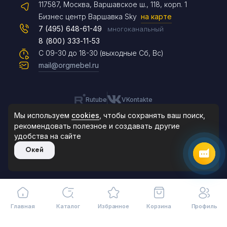
117587, Москва, Варшавское ш., 118, корп. 1
Max
Бизнес центр Варшавка Sky
на карте
7 (495) 648-61-49
многоканальный
8 (800) 333-11-53
Чат на сайте
С 09-30 до 18-30 (выходные Сб, Вс)
mail@orgmebel.ru
Rutube
VKontakte
8 (495) 183-47-87
По будням с 09:30 до 18:30
Мы используем
cookies
, чтобы сохранять ваш поиск,
рекомендовать
полезное и создавать другие
удобства на сайте
© 2006-2026. Orgmebel.ru
Окей
Продажа офисной мебели.
Все права защищены.
Главная
Каталог
Избранное
Корзина
Профиль