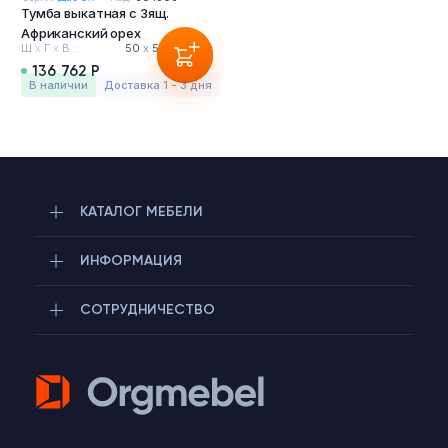
Тумба выкатная с 3ящ.
Тумбы офисные
Африканский орех
Ш
х
Г
х
В :
50
х
58
х
65 см
Офисные шкафы
136 762 Р
в наличии
Доставка 1 - 3 дня
Офисные диваны
Сейфы и металлическая мебель
КАТАЛОГ МЕБЕЛИ
Обеденная зона
ИНФОРМАЦИЯ
Искусственные растения
СОТРУДНИЧЕСТВО
Кашпо
Telegram