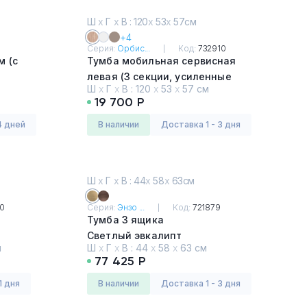
Ш
х
Г
х
В : 120
х
53
х
57см
+4
Серия:
Орбис...
Код:
732910
м (с
Тумба мобильная сервисная
левая (3 секции, усиленные
Ш
х
Г
х
В :
120
х
53
х
57 см
колёсные опоры, без ручек)
19 700 Р
Светлый дуб
4 дней
в наличии
Доставка 1 - 3 дня
Ш
х
Г
х
В : 44
х
58
х
63см
10
Серия:
Энзо ...
Код:
721879
Тумба 3 ящика
Светлый эвкалипт
м
Ш
х
Г
х
В :
44
х
58
х
63 см
77 425 Р
1 дня
в наличии
Доставка 1 - 3 дня