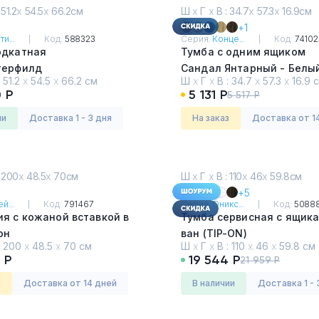
 51.2
х
54.5
х
66.2см
Ш
х
Г
х
В : 34.7
х
57.3
х
16.9см
+1
и...
Код:
588323
Серия:
Конце...
Код:
74102
одкатная
Тумба с одним ящиком
терфилд
Сандал Янтарный - Белы
:
51.2
х
54.5
х
66.2 см
Ш
х
Г
х
В :
34.7
х
57.3
х
16.9 
 Р
5 131 Р
5 517 Р
ии
Доставка 1 - 3 дня
На заказ
Доставка от 1
 200
х
48.5
х
70см
Ш
х
Г
х
В : 110
х
46
х
59.8см
+5
й...
Код:
791467
Серия:
Оникс...
Код:
5088
я с кожаной вставкой в
Тумба сервисная с ящик
он
ван (TIP-ON)
:
200
х
48.5
х
70 см
Ш
х
Г
х
В :
110
х
46
х
59.8 см
к АРТ
Дуб Аттик
0 Р
19 544 Р
21 959 Р
з
Доставка от 14 дней
в наличии
Доставка 1 - 