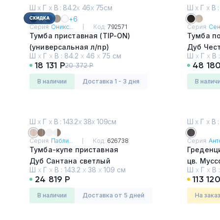
Ш
х
Г
х
В : 84.2
х
46
х
75см
Ш
х
Г
х
В :
+6
Серия:
Оникс...
Код:
792571
Серия:
Сент
Тумба приставная (TIP-ON)
Тумба п
(универсальная л/пр)
Дуб Чес
Ш
х
Г
х
В :
84.2
х
46
х
75 см
Ш
х
Г
х
В 
Дуб Мали
18 131 Р
48 180
20 372 Р
в наличии
Доставка 1 - 3 дня
в налич
Ш
х
Г
х
В : 143.2
х
38
х
109см
Ш
х
Г
х
В :
Серия:
Пабли...
Код:
626738
Серия:
Анте
Тумба-купе приставная
Греденци
Дуб Сантана светлый
цв. Мусс
Ш
х
Г
х
В :
143.2
х
38
х
109 см
Ш
х
Г
х
В 
Металли
24 819 Р
113 12
в наличии
Доставка от 5 дней
На зака