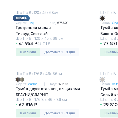
Ш
х
Г
х
В : 120
х
45
х
68см
Ш
х
Г
х
В :
Серия:
Шифт ...
Код:
675601
Серия:
Сид
Греденция малая
Тумба с
Тиквуд Светлый
Вишня О
Ш
х
Г
х
В :
120
х
45
х
68 см
Ш
х
Г
х
В 
41 953 Р
77 871
45 111 Р
в наличии
Доставка 1 - 3 дня
в налич
Ш
х
Г
х
В : 176.8
х
46
х
86см
Ш
х
Г
х
В :
Серия:
Магне...
Код:
821575
Серия:
Атла
Тумба двусоставная, с ящиками
Тумба м
БРАУНИ/GRAPHIT
Серый к
Ш
х
Г
х
В :
176.8
х
46
х
86 см
Ш
х
Г
х
В 
62 816 Р
29 810
в наличии
Доставка 1 - 3 дня
в налич