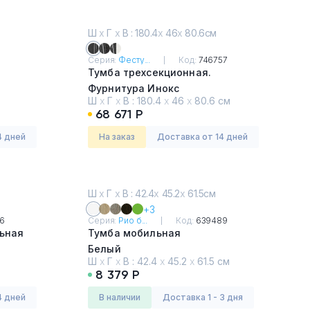
Ш
х
Г
х
В : 180.4
х
46
х
80.6см
8
Серия:
Фесту...
Код:
746757
Тумба трехсекционная.
Фурнитура Инокс
Ш
х
Г
х
В :
180.4
х
46
х
80.6 см
Древесина Графит
68 671 Р
4 дней
На заказ
Доставка от 14 дней
Ш
х
Г
х
В : 42.4
х
45.2
х
61.5см
+3
6
Серия:
Рио б...
Код:
639489
льная
Тумба мобильная
Белый
Ш
х
Г
х
В :
42.4
х
45.2
х
61.5 см
8 379 Р
4 дней
в наличии
Доставка 1 - 3 дня