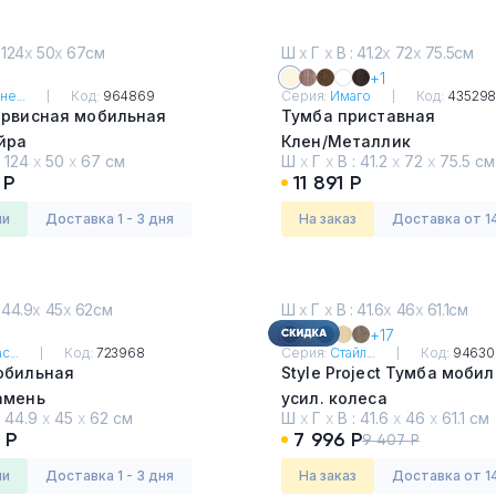
 124
х
50
х
67см
Ш
х
Г
х
В : 41.2
х
72
х
75.5см
+1
не...
Код:
964869
Серия:
Имаго
Код:
43529
ервисная мобильная
Тумба приставная
йра
Клен/Металлик
:
124
х
50
х
67 см
Ш
х
Г
х
В :
41.2
х
72
х
75.5 см
 Р
11 891 Р
ии
Доставка 1 - 3 дня
На заказ
Доставка от 1
 44.9
х
45
х
62см
Ш
х
Г
х
В : 41.6
х
46
х
61.1см
+17
с...
Код:
723968
Серия:
Стайл...
Код:
94630
обильная
Style Project Тумба моби
амень
усил. колеса
:
44.9
х
45
х
62 см
Ш
х
Г
х
В :
41.6
х
46
х
61.1 см
Дуб Табак
 Р
7 996 Р
9 407 Р
ии
Доставка 1 - 3 дня
На заказ
Доставка от 1