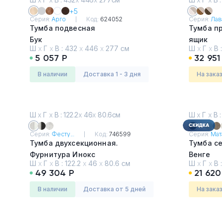
+5
Серия:
Арго
Код:
624052
Серия:
Лава
Тумба подвесная
Тумба пр
Бук
ящик
Ш
х
Г
х
В :
432
х
446
х
277 см
Ш
х
Г
х
В 
Таксони
5 057 Р
32 951
песок
в наличии
Доставка 1 - 3 дня
На зака
Ш
х
Г
х
В : 122.2
х
46
х
80.6см
Ш
х
Г
х
В :
Серия:
Фесту...
Код:
746599
Серия:
Мата
Тумба двухсекционная.
Тумба с
Фурнитура Инокс
Венге
Ш
х
Г
х
В :
122.2
х
46
х
80.6 см
Ш
х
Г
х
В 
Хромикс белый / Мрамор Леванто
49 304 Р
21 620
белый
в наличии
Доставка от 5 дней
На зака