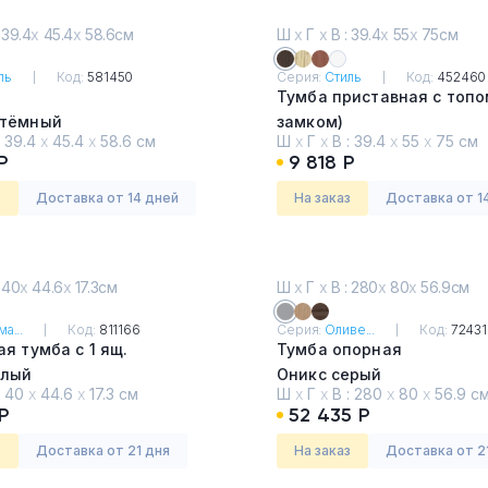
 39.4
х
45.4
х
58.6см
Ш
х
Г
х
В : 39.4
х
55
х
75см
ль
Код:
581450
Серия:
Стиль
Код:
452460
Тумба приставная с топо
тёмный
замком)
:
39.4
х
45.4
х
58.6 см
Ш
х
Г
х
В :
39.4
х
55
х
75 см
Венге
Р
9 818 Р
з
Доставка от 14 дней
На заказ
Доставка от 1
 40
х
44.6
х
17.3см
Ш
х
Г
х
В : 280
х
80
х
56.9см
а...
Код:
811166
Серия:
Оливе...
Код:
7243
я тумба с 1 ящ.
Тумба опорная
тлый
Оникс серый
:
40
х
44.6
х
17.3 см
Ш
х
Г
х
В :
280
х
80
х
56.9 с
Р
52 435 Р
з
Доставка от 21 дня
На заказ
Доставка от 2