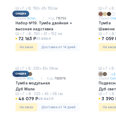
Ш
х
Г
х
В : 150
х
41
х
152см
Ш
х
Г
х
В :
Серия:
Эстет...
Код:
715750
Серия:
Сти
Набор №19. Тумба двойная +
Тумба
высокая надставка
Шамони 
Ш
х
Г
х
В :
150
х
41
х
152 см
Ш
х
Г
х
В 
Тиквуд Светлый
72 163 Р
7 059 
77 595 Р
На заказ
Доставка от 14 дней
На зака
Ш
х
Г
х
В : 220
х
45
х
58см
Ш
х
Г
х
В :
+3
Серия:
Ялта ...
Код:
793976
Серия:
Сигм
Тумба модульная
Подвесна
Дуб Мали
Дуб све
Ш
х
Г
х
В :
220
х
45
х
58 см
Ш
х
Г
х
В 
46 079 Р
3 390 
49 547 Р
На заказ
Доставка от 14 дней
На зака