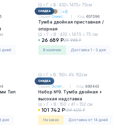
Ш
х
Г
х
В : 432
х
147.5
х
75см
+6
5
Серия:
Оникс...
Код:
657096
Тумба двойная приставная /
й
опорная
см
Ш
х
Г
х
В :
432
х
147.5
х
75 см
Тиквуд Светлый
26 689 Р
29 988 Р
4 дней
в наличии
Доставка 1 - 3 дня
Ш
х
Г
х
В : 150
х
41
х
152см
84
Серия:
Эстет...
Код:
690443
ами Тип
Набор №9. Тумба двойная +
высокая надставка
Ш
х
Г
х
В :
150
х
41
х
152 см
Капучино
101 742 Р
109 400 Р
3 дня
На заказ
Доставка от 14 дней