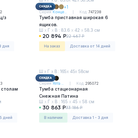
+1
2
Серия:
Конце...
Код:
747238
ц/з
Тумба приставная широкая 6
ящиков.
Ш
х
Г
х
В :
83.6
х
42
х
58.3 см
Дуб Мали - Черный
20 894 Р
22 467 Р
3 дня
На заказ
Доставка от 14 дней
Ш
х
Г
х
В : 165
х
45
х
58см
83
Серия:
Ялта ...
Код:
295072
 столам
Тумба стационарная
Снежная Патина
м
Ш
х
Г
х
В :
165
х
45
х
58 см
30 863 Р
33 186 Р
5 дней
в наличии
Доставка 1 - 3 дня