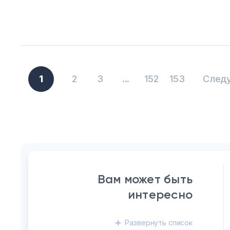
1
2
3
...
152
153
След
Вам может быть
интересно
Развернуть
список