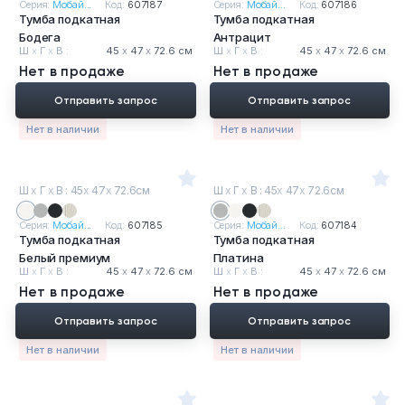
Серия:
Мобай...
Код:
607187
Серия:
Мобай...
Код:
607186
Тумба подкатная
Тумба подкатная
Бодега
Антрацит
Ш
х
Г
х
В :
45
х
47
х
72.6 см
Ш
х
Г
х
В :
45
х
47
х
72.6 см
Нет в продаже
Нет в продаже
Отправить запрос
Отправить запрос
Нет в наличии
Нет в наличии
Ш
х
Г
х
В : 45
х
47
х
72.6см
Ш
х
Г
х
В : 45
х
47
х
72.6см
Серия:
Мобай...
Код:
607185
Серия:
Мобай...
Код:
607184
Тумба подкатная
Тумба подкатная
Белый премиум
Платина
Ш
х
Г
х
В :
45
х
47
х
72.6 см
Ш
х
Г
х
В :
45
х
47
х
72.6 см
Нет в продаже
Нет в продаже
Отправить запрос
Отправить запрос
Нет в наличии
Нет в наличии