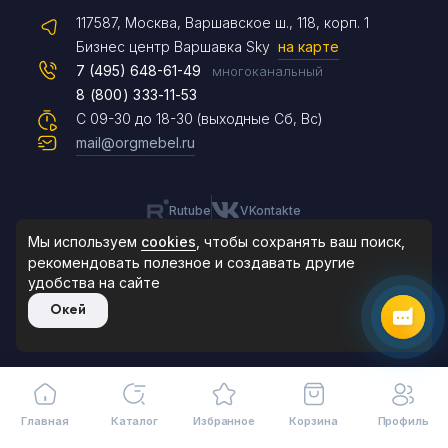
117587, Москва, Варшавское ш., 118, корп. 1
Max
Бизнес центр Варшавка Sky
на карте
7 (495) 648-61-49
многоканальный
8 (800) 333-11-53
Чат на сайте
С 09-30 до 18-30 (выходные Сб, Вс)
mail@orgmebel.ru
Rutube
VKontakte
8 (495) 183-47-87
По будням с 09:30 до 18:30
Мы используем
cookies
, чтобы сохранять ваш поиск,
рекомендовать
полезное и создавать другие
удобства на сайте
© 2006-2026. Orgmebel.ru
Окей
Продажа офисной мебели.
Все права защищены.
Главная
Каталог
Избранное
Корзина
Профиль