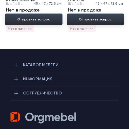
Ш
х
Г
х
В :
45
х
47
х
72.6 см
Ш
х
Г
х
В :
45
х
47
х
72.6 см
Нет в продаже
Нет в продаже
Отправить запрос
Отправить запрос
Нет в наличии
Нет в наличии
КАТАЛОГ МЕБЕЛИ
ИНФОРМАЦИЯ
СОТРУДНИЧЕСТВО
Telegram