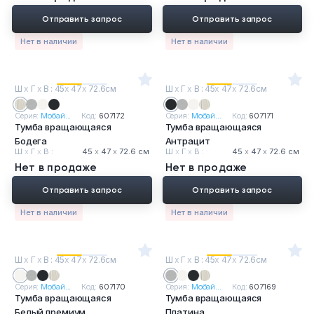
Отправить запрос
Отправить запрос
Нет в наличии
Нет в наличии
Ш
х
Г
х
В : 45
х
47
х
72.6см
Ш
х
Г
х
В : 45
х
47
х
72.6см
Серия:
Мобай...
Код:
607172
Серия:
Мобай...
Код:
607171
Тумба вращающаяся
Тумба вращающаяся
Бодега
Антрацит
Ш
х
Г
х
В :
45
х
47
х
72.6 см
Ш
х
Г
х
В :
45
х
47
х
72.6 см
Нет в продаже
Нет в продаже
Отправить запрос
Отправить запрос
Нет в наличии
Нет в наличии
Ш
х
Г
х
В : 45
х
47
х
72.6см
Ш
х
Г
х
В : 45
х
47
х
72.6см
Серия:
Мобай...
Код:
607170
Серия:
Мобай...
Код:
607169
Тумба вращающаяся
Тумба вращающаяся
Белый премиум
Платина