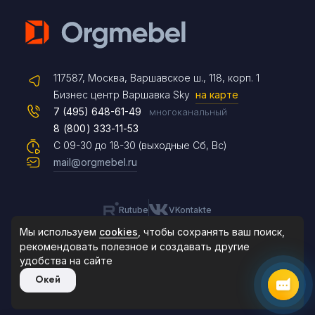
Telegram
117587, Москва, Варшавское ш., 118, корп. 1
Max
Бизнес центр Варшавка Sky
на карте
7 (495) 648-61-49
многоканальный
8 (800) 333-11-53
Чат на сайте
С 09-30 до 18-30 (выходные Сб, Вс)
mail@orgmebel.ru
Rutube
VKontakte
8 (495) 183-47-87
По будням с 09:30 до 18:30
Мы используем
cookies
, чтобы сохранять ваш поиск,
рекомендовать
полезное и создавать другие
удобства на сайте
© 2006-2026. Orgmebel.ru
Окей
Продажа офисной мебели.
Все права защищены.