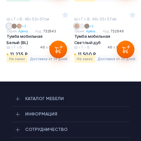
Ш
х
Г
х
В : 46
х
53
х
57см
Ш
х
Г
х
В : 46
х
53
х
57см
+3
+3
Серия:
Арена...
Код:
732843
Серия:
Арена...
Код:
732849
Тумба мобильная
Тумба мобильная
Белый (BL)
Светлый дуб
Ш
х
Г
х
В :
46
х
53
х
57 см
Ш
х
Г
х
В :
46
х
53
х
57 см
11 235 Р
11 500 Р
На заказ
Доставка от 14 дней
На заказ
Доставка от 25 дней
КАТАЛОГ МЕБЕЛИ
ИНФОРМАЦИЯ
СОТРУДНИЧЕСТВО