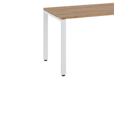
Тумбы офисные
Офисные шкафы
Офисные диваны
Сейфы и металлическая
мебель
Обеденная зона
Искусственные растения
Кашпо