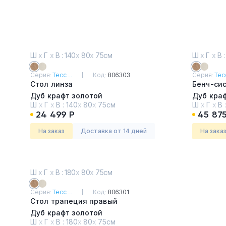
Ш
х
Г
х
В : 140
х
80
х
75см
Ш
х
Г
х
В :
Серия:
Тесс ...
Код:
806303
Серия:
Тесс
Стол линза
Бенч-си
Дуб крафт золотой
Дуб кра
Ш
х
Г
х
В :
140
х
80
х
75см
Ш
х
Г
х
В 
24 499 Р
45 875
На заказ
Доставка от 14 дней
На зака
Ш
х
Г
х
В : 180
х
80
х
75см
Серия:
Тесс ...
Код:
806301
Стол трапеция правый
Дуб крафт золотой
Ш
х
Г
х
В :
180
х
80
х
75см