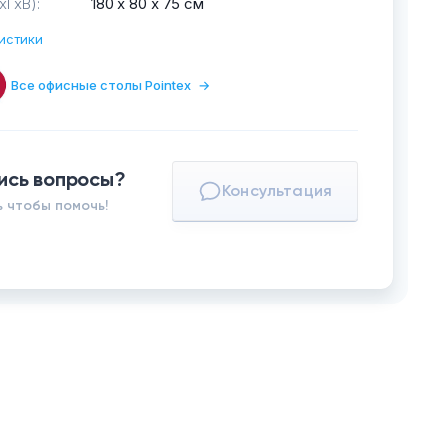
хГхВ):
180 х 80 х 75 см
истики
Все офисные столы Pointex
→
ись вопросы?
Консультация
 чтобы помочь!