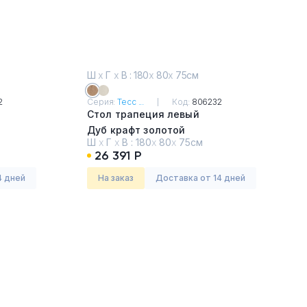
Ш
х
Г
х
В : 180
х
80
х
75см
2
Серия:
Тесс ...
Код:
806232
Стол трапеция левый
Дуб крафт золотой
Ш
х
Г
х
В :
180
х
80
х
75см
26 391 Р
4 дней
На заказ
Доставка от 14 дней