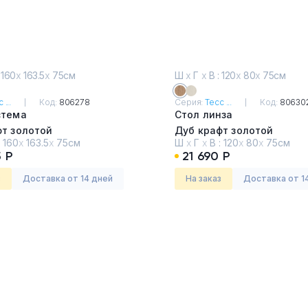
 160
х
163.5
х
75см
Ш
х
Г
х
В : 120
х
80
х
75см
 ...
Код:
806278
Серия:
Тесс ...
Код:
80630
стема
Стол линза
фт золотой
Дуб крафт золотой
:
160
х
163.5
х
75см
Ш
х
Г
х
В :
120
х
80
х
75см
 Р
21 690 Р
з
Доставка от 14 дней
На заказ
Доставка от 1