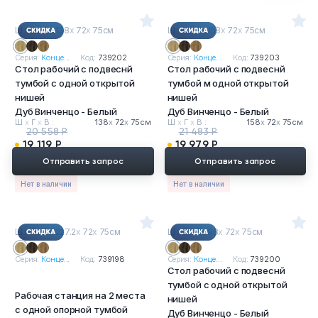
Ш
х
Г
х
В : 138
х
72
х
75см
Ш
х
Г
х
В : 158
х
72
х
75см
Серия:
Конце...
Код:
739202
Серия:
Конце...
Код:
739203
Стол рабочий с подвеснй
Стол рабочий с подвеснй
тумбой с одной открытой
тумбой м одной открытой
нишей
нишей
Дуб Винченцо - Белый
Дуб Винченцо - Белый
Ш
х
Г
х
В :
138
х
72
х
75см
Ш
х
Г
х
В :
158
х
72
х
75см
20 558 Р
21 483 Р
19 119 Р
19 979 Р
Отправить запрос
Отправить запрос
Нет в наличии
Нет в наличии
Ш
х
Г
х
В : 227.2
х
72
х
75см
Ш
х
Г
х
В : 98
х
72
х
75см
Серия:
Конце...
Код:
739198
Серия:
Конце...
Код:
739200
Стол рабочий с подвеснй
тумбой с одной открытой
Рабочая станция на 2 места
нишей
с одной опорной тумбой
Дуб Винченцо - Белый