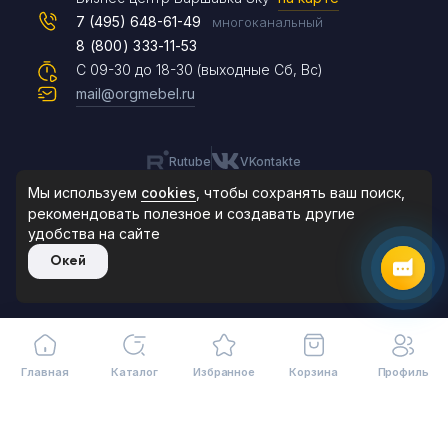
7 (495) 648-61-49
многоканальный
8 (800) 333-11-53
Чат на сайте
С 09-30 до 18-30 (выходные Сб, Вс)
mail@orgmebel.ru
Rutube
VKontakte
8 (495) 183-47-87
По будням с 09:30 до 18:30
Мы используем
cookies
, чтобы сохранять ваш поиск,
рекомендовать
полезное и создавать другие
удобства на сайте
© 2006-2026. Orgmebel.ru
Окей
Продажа офисной мебели.
Все права защищены.
Главная
Каталог
Избранное
Корзина
Профиль