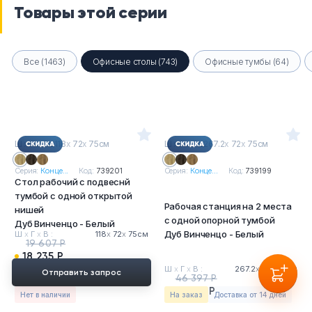
Товары этой серии
Все (1463)
Офисные столы (743)
Офисные тумбы (64)
Ш
х
Г
х
В : 118
х
72
х
75см
Ш
х
Г
х
В : 267.2
х
72
х
75см
Серия:
Конце...
Код:
739201
Серия:
Конце...
Код:
739199
Стол рабочий с подвеснй
тумбой с одной открытой
Рабочая станция на 2 места
нишей
с одной опорной тумбой
Дуб Винченцо - Белый
Дуб Винченцо - Белый
Ш
х
Г
х
В :
118
х
72
х
75см
19 607 Р
18 235 Р
Ш
х
Г
х
В :
267.2
х
72
х
75см
Отправить запрос
46 397 Р
43 149 Р
Нет в наличии
На заказ
Доставка от 14 дней