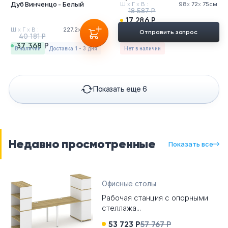
Дуб Винченцо - Белый
Ш
х
Г
х
В :
98
х
72
х
75см
18 587 Р
17 286 Р
Ш
х
Г
х
В :
227.2
х
72
х
75см
Отправить запрос
40 181 Р
37 368 Р
в наличии
Доставка 1 - 3 дня
Нет в наличии
Показать еще 6
Недавно просмотренные
Показать все
Офисные столы
Рабочая станция с опорными
стеллажа...
53 723 Р
57 767 Р