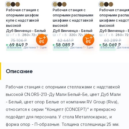
Рабочая станция с
Рабочая станция с
Рабочая станция
опорными шкафом
опорными распашными
опорными расп
купе с надставкой
шкафами с надставкой
шкафами с надс
высокой
высокой
высокой
Дуб Винченцо - Белый
Дуб Винченцо - Белый
Дуб Винченцо -
Ш
х
Г
х
В :
280
х
72
х
153см
Ш
х
Г
х
В :
320
х
72
х
153см
Ш
х
Г
х
В :
280
х
72
75 106 Р
62 461 Р
60 289 Р
69 849 Р
58 089 Р
56 069 Р
в наличии
Доставка 1 - 3 дня
в наличии
Доставка 1 - 3 дня
в наличии
Доставка 
Описание
Рабочая станция с опорными стеллажами с надставкой
высокой CN.ORS-213-Ду Мали Белый-Бе, цвет Дуб Мали
- Белый, цвет опор Белые
от компании RV Group (Riva),
относится к серии "Концепт (CONCEPT)" и прекрасно
подойдет для персонала. У стола Mеталлокаркас, и
форма опор - П-образные. Толщина столешницы 25 мм.