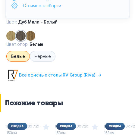
Стоимость сборки
Цвет:
Дуб Мали - Белый
Цвет опор:
Белые
Белые
Черные
Все офисные столы RV Group (Riva)
→
Похожие товары
Ш
х
Г
х
В : 280
х
72
х
Ш
х
Г
х
В : 320
х
72
х
Ш
х
Г
х
В : 280
х
72
153см
153см
153см