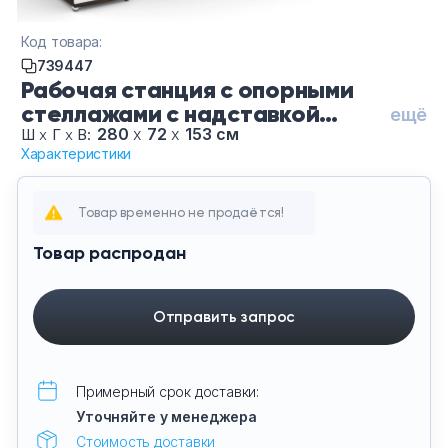
Тумбы офисные
Код товара:
739447
Офисные шкафы
Рабочая станция с опорными
стеллажами с надставкой
ещё
Офисные диваны
высокой CN.ORS-213-Ду Мали
280
х
72
х
153 см
Ш
х
Г
х
В:
Характеристики
Белый-Бе, цвет Дуб Мали -
Сейфы и металлическая мебель
Белый, цвет опор Белые
Товар временно не продаётся!
Обеденная зона
Товар распродан
Искусственные растения
Отправить запрос
Кашпо
Примерный срок доставки:
Уточняйте у менеджера
Стоимость доставки