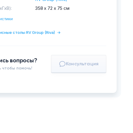
хГхВ):
358 х 72 х 75 см
истики
исные столы RV Group (Riva)
→
ись вопросы?
Консультация
 чтобы помочь!