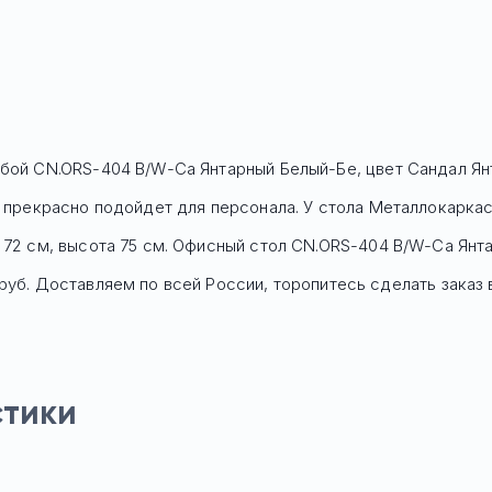
мбой CN.ORS-404 B/W-Са Янтарный Белый-Бе, цвет Сандал Ян
 и прекрасно подойдет для персонала. У стола Mеталлокарка
 72 см, высота 75 см. Офисный стол
CN.ORS-404 B/W-Са Янт
руб.
Доставляем по всей России, торопитесь сделать заказ в
стики