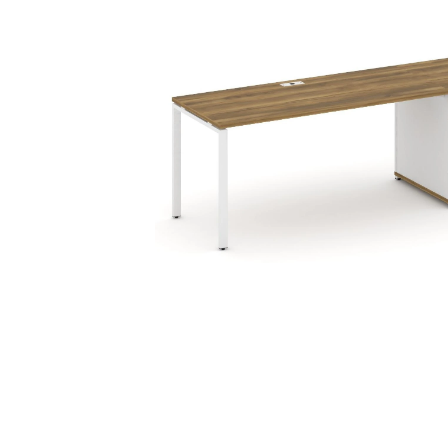
Тумбы офисные
Офисные шкафы
Офисные диваны
Сейфы и металлическая
мебель
Обеденная зона
Искусственные растения
Кашпо