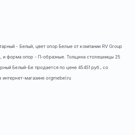
тарный - Белый, цвет опор Белые
от компании RV Group
с, и форма опор - П-образные. Толщина столешницы 25
арный Белый-Бе
продается по цене
45451
руб
., со
 интернет-магазине orgmebel.ru