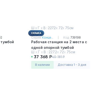
Ш
х
Г
х
В : 227.2
х
72
х
75см
02
Серия:
Конце...
Код:
739198
 тумбой
Рабочая станция на 2 места с
одной опорной тумбой
Ш
х
Г
х
В :
227.2
х
72
х
75см
Дуб Винченцо - Белый
37 368 Р
40 181 Р
в наличии
Доставка 1 - 3 дня