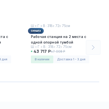
Ш
х
Г
х
В : 318
х
72
х
75см
ста с
Рабочая станция на 2 места с
и
одной опорной тумбой
Ш
х
Г
х
В :
318
х
72
х
75см
Дуб Винченцо - Белый
43 717 Р
47 008 Р
Серия:
Концепт (CONCEPT)
3 дня
в наличии
Доставка 1 - 3 дня