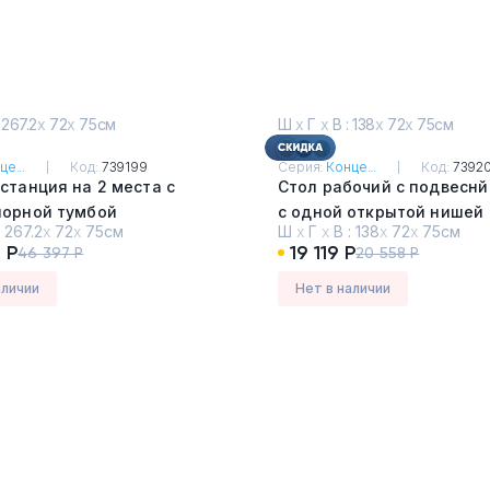
 267.2
х
72
х
75см
Ш
х
Г
х
В : 138
х
72
х
75см
це...
Код:
739199
Серия:
Конце...
Код:
7392
станция на 2 места с
Стол рабочий с подвеснй
порной тумбой
с одной открытой нишей
:
267.2
х
72
х
75см
Ш
х
Г
х
В :
138
х
72
х
75см
ченцо - Белый
Дуб Винченцо - Белый
 Р
19 119 Р
46 397 Р
20 558 Р
аличии
Нет в наличии