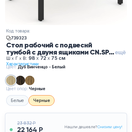
Тумбы офисные
Офисные шкафы
Код товара:
Офисные диваны
739323
Стол рабочий с подвеснй
Сейфы и металлическая мебель
тумбой с двумя ящиками CN.SP-
ещё
113 B/W-Ду Винченцо Белый-Че,
98
х
72
х
75 см
Ш
х
Г
х
В:
Характеристики
цвет Дуб Винченцо - Белый,
Обеденная зона
Цвет:
Дуб Винченцо - Белый
цвет опор Черные
Искусственные растения
Цвет опор:
Черные
Кашпо
Белые
Черные
23 832 Р
Нашли дешевле?
Снизим цену!
22 164 Р