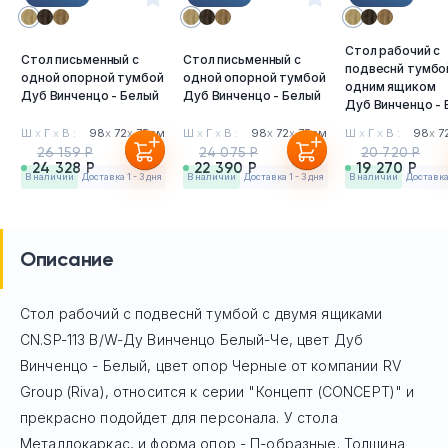
Стол рабочий с
Стол письменный с
Стол письменный с
подвеснй тумбо
одной опорной тумбой
одной опорной тумбой
одним ящиком
Дуб Винченцо - Белый
Дуб Винченцо - Белый
Дуб Винченцо -
Ш
х
Г
х
В :
98
х
72
х
75см
Ш
х
Г
х
В :
98
х
72
х
75см
Ш
х
Г
х
В :
98
х
7
26 159 Р
24 075 Р
20 720 Р
24 328 Р
22 390 Р
19 270 Р
в наличии
Доставка 1 - 3 дня
в наличии
Доставка 1 - 3 дня
в наличии
Доставка 
Описание
Стол рабочий с подвеснй тумбой с двумя ящиками
CN.SP-113 B/W-Ду Винченцо Белый-Че, цвет Дуб
Винченцо - Белый, цвет опор Черные
от компании RV
Group (Riva), относится к серии "Концепт (CONCEPT)" и
прекрасно подойдет для персонала. У стола
Mеталлокаркас, и форма опор - П-образные. Толщина