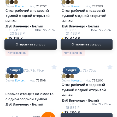
Серия:
Конце...
Код:
739202
Серия:
Конце...
Код:
739203
Стол рабочий с подвеснй
Стол рабочий с подвеснй
тумбой с одной открытой
тумбой м одной открытой
нишей
нишей
Дуб Винченцо - Белый
Дуб Винченцо - Белый
Ш
х
Г
х
В :
138
х
72
х
75см
Ш
х
Г
х
В :
158
х
72
х
75см
20 558 Р
21 483 Р
19 119 Р
19 979 Р
Отправить запрос
Отправить запрос
Нет в наличии
Нет в наличии
Ш
х
Г
х
В : 227.2
х
72
х
75см
Ш
х
Г
х
В : 98
х
72
х
75см
Серия:
Конце...
Код:
739198
Серия:
Конце...
Код:
739200
Стол рабочий с подвеснй
тумбой с одной открытой
Рабочая станция на 2 места
нишей
с одной опорной тумбой
Дуб Винченцо - Белый
Дуб Винченцо - Белый
Ш
х
Г
х
В :
98
х
72
х
75см
18 587 Р
17 286 Р