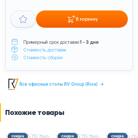
В корзину
Примерный срок доставки:
1 - 3 дня
Стоимость доставки
Стоимость сборки
Все офисные столы RV Group (Riva)
→
Похожие товары
Ш
х
Г
х
В : 98
х
72
х
75см
Ш
х
Г
х
В : 98
х
72
х
75см
Ш
х
Г
х
В : 98
х
72
х