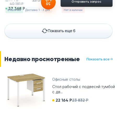
Ш
х
Г
х
В :
227.2
х
72
х
75см
Отправить запрос
40 181 Р
37 368 Р
в наличии
Доставка 1 - 3 дня
Нет в наличии
Показать еще 6
Недавно просмотренные
Показать все
Офисные столы
Стол рабочий с подвеснй тумбой
с дв...
22 164 Р
23 832 Р