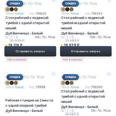
Ш
х
Г
х
В : 138
х
72
х
75см
Ш
х
Г
х
В : 158
х
72
х
75см
Серия:
Конце...
Код:
739202
Серия:
Конце...
Код:
739203
Стол рабочий с подвеснй
Стол рабочий с подвеснй
тумбой с одной открытой
тумбой м одной открытой
нишей
нишей
Дуб Винченцо - Белый
Дуб Винченцо - Белый
Ш
х
Г
х
В :
138
х
72
х
75см
Ш
х
Г
х
В :
158
х
72
х
75см
20 558 Р
21 483 Р
19 119 Р
19 979 Р
Отправить запрос
Отправить запрос
Нет в наличии
Нет в наличии
Ш
х
Г
х
В : 227.2
х
72
х
75см
Ш
х
Г
х
В : 98
х
72
х
75см
Серия:
Конце...
Код:
739198
Серия:
Конце...
Код:
739200
Стол рабочий с подвеснй
тумбой с одной открытой
Рабочая станция на 2 места
нишей
с одной опорной тумбой
Дуб Винченцо - Белый
Дуб Винченцо - Белый
Ш
х
Г
х
В :
98
х
72
х
75см
18 587 Р