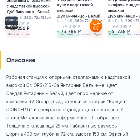
опорными стеллажами
купе с надставкой
шкафами с надс
с надставкой высокой
высокой
высокой
Дуб Винченцо - Белый
Дуб Винченцо - Белый
Дуб Винченцо -
Ш
х
Г
х
В :
360
х
72
х
153см
Отправить
Ш
х
Г
х
В :
360
х
72
х
153см
Ш
х
Г
х
В :
400
х
72
64 791 Р
запрос
79 338 Р
66 385 Р
60 256 Р
73 784 Р
61 738 Р
Нет в наличии
в наличии
Доставка 1 - 3 дня
в наличии
Доставка 
Описание
Рабочая станция с опорными стеллажами с надставкой
высокой CN.ORS-216-Са Янтарный Белый-Че, цвет
Сандал Янтарный - Белый, цвет опор Черные
от
компании RV Group (Riva), относится к серии "Концепт
(CONCEPT)" и прекрасно подойдет для персонала. У
стола Mеталлокаркас, и форма опор - П-образные.
Толщина столешницы 25 мм. Габаритные размеры:
ширина 400 см, глубина 72 см, высота 153 см. Офисный