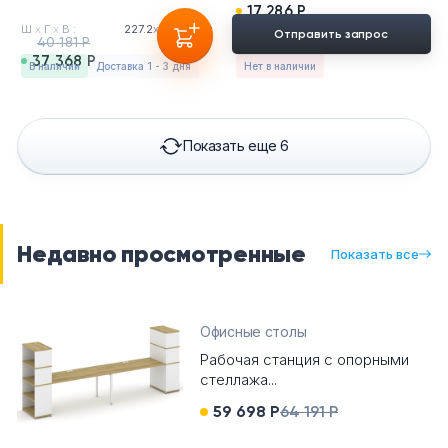
17 286 Р
Ш
х
Г
х
В :
227.2
х
72
х
75см
Отправить запрос
40 181 Р
37 368 Р
в наличии
Доставка 1 - 3 дня
Нет в наличии
Показать еще 6
Недавно просмотренные
Показать все
Офисные столы
Рабочая станция с опорными
стеллажа...
59 698 Р
64 191 Р