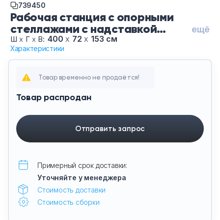
739450
Тумбы офисные
Рабочая станция с опорными
стеллажами с надставкой
ещё
Офисные шкафы
высокой CN.ORS-216-Са
400
х
72
х
153 см
Ш
х
Г
х
В:
Характеристики
Янтарный Белый-Че, цвет
Офисные диваны
Сандал Янтарный - Белый, цвет
опор Черные
Товар временно не продаётся!
Сейфы и металлическая мебель
Товар распродан
Обеденная зона
Отправить запрос
Искусственные растения
Кашпо
Примерный срок доставки:
Уточняйте у менеджера
Стоимость доставки
Стоимость сборки