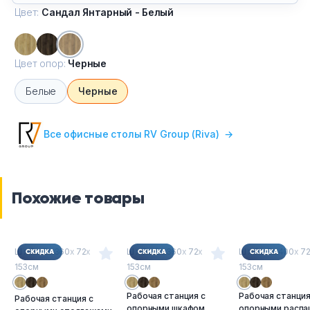
Цвет:
Сандал Янтарный - Белый
Цвет опор:
Черные
Белые
Черные
Все офисные столы RV Group (Riva)
→
Похожие товары
Ш
х
Г
х
В : 360
х
72
х
Ш
х
Г
х
В : 360
х
72
х
Ш
х
Г
х
В : 400
х
7
153см
153см
153см
Рабочая станция с
Рабочая станция
Рабочая станция с
опорными шкафом
опорными расп