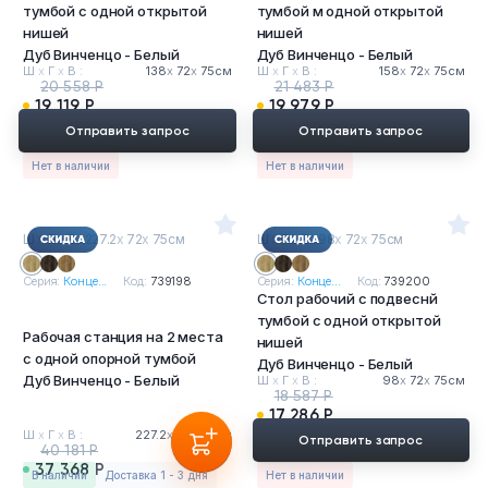
тумбой с одной открытой
тумбой м одной открытой
нишей
нишей
Дуб Винченцо - Белый
Дуб Винченцо - Белый
Ш
х
Г
х
В :
138
х
72
х
75см
Ш
х
Г
х
В :
158
х
72
х
75см
20 558 Р
21 483 Р
19 119 Р
19 979 Р
Отправить запрос
Отправить запрос
Нет в наличии
Нет в наличии
Ш
х
Г
х
В : 227.2
х
72
х
75см
Ш
х
Г
х
В : 98
х
72
х
75см
Серия:
Конце...
Код:
739198
Серия:
Конце...
Код:
739200
Стол рабочий с подвеснй
тумбой с одной открытой
Рабочая станция на 2 места
нишей
с одной опорной тумбой
Дуб Винченцо - Белый
Дуб Винченцо - Белый
Ш
х
Г
х
В :
98
х
72
х
75см
18 587 Р
17 286 Р
Ш
х
Г
х
В :
227.2
х
72
х
75см
Отправить запрос
40 181 Р
37 368 Р
в наличии
Доставка 1 - 3 дня
Нет в наличии