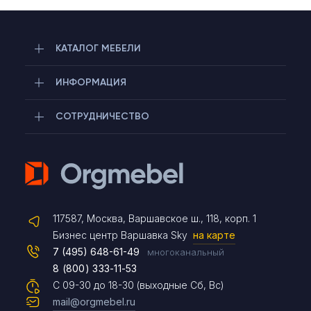
КАТАЛОГ МЕБЕЛИ
ИНФОРМАЦИЯ
СОТРУДНИЧЕСТВО
Telegram
117587, Москва, Варшавское ш., 118, корп. 1
Max
Бизнес центр Варшавка Sky
на карте
7 (495) 648-61-49
многоканальный
8 (800) 333-11-53
Чат на сайте
С 09-30 до 18-30 (выходные Сб, Вс)
mail@orgmebel.ru