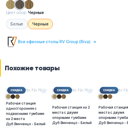
Цвет опор:
Черные
Белые
Черные
Все офисные столы RV Group (Riva)
→
Похожие товары
Ш
х
Г
х
В : 276
х
72
х
75см
Ш
х
Г
х
В : 280
х
72
х
75см
Ш
х
Г
х
В : 316
х
72
Рабочая станция
Рабочая станция на 2
Рабочая станция
односторонняя с
места с двумя
места с двумя
подвесными тумбами
опорными тумбами
опорными тумб
на 2 места
Дуб Винченцо - Белый
Дуб Винченцо -
Дуб Винченцо - Белый