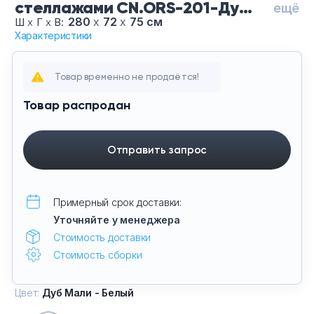
стеллажами CN.ORS-201-Ду
ещё
Тумбы офисные
Мали Белый-Че, цвет Дуб Мали
280
х
72
х
75 см
Ш
х
Г
х
В:
Характеристики
- Белый, цвет опор Черные
Офисные шкафы
Товар временно не продаётся!
Офисные диваны
Товар распродан
Сейфы и металлическая мебель
Отправить запрос
Обеденная зона
Искусственные растения
Примерный срок доставки:
Уточняйте у менеджера
Кашпо
Стоимость доставки
Стоимость сборки
Цвет:
Дуб Мали - Белый