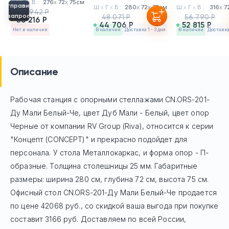
Ш
х
Г
х
В :
276
х
72
х
75см
Отправить
Ш
х
Г
х
В :
280
х
72
х
75см
Ш
х
Г
х
В :
316
х
7
38 942 Р
запрос
48 071 Р
56 790 Р
36 216 Р
44 706 Р
52 815 Р
Нет в наличии
в наличии
Доставка 1 - 3 дня
в наличии
Доставка 
Описание
Рабочая станция с опорными стеллажами CN.ORS-201-
Ду Мали Белый-Че, цвет Дуб Мали - Белый, цвет опор
Черные
от компании RV Group (Riva), относится к серии
"Концепт (CONCEPT)" и прекрасно подойдет для
персонала. У стола Mеталлокаркас, и форма опор - П-
образные. Толщина столешницы 25 мм. Габаритные
размеры: ширина 280 см, глубина 72 см, высота 75 см.
Офисный стол
CN.ORS-201-Ду Мали Белый-Че
продается
по цене
42068
руб
., со скидкой ваша выгода при покупке
составит 3166 руб.
Доставляем по всей России,