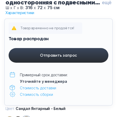
односторонняя с подвесными
ещё
Тумбы офисные
тумбами на 2 места CN.ORS-
316
х
72
х
75 см
Ш
х
Г
х
В:
Характеристики
104-Са Янтарный Белый-Че,
Офисные шкафы
цвет Сандал Янтарный - Белый,
цвет опор Черные
Товар временно не продаётся!
Офисные диваны
Товар распродан
Сейфы и металлическая мебель
Отправить запрос
Обеденная зона
Искусственные растения
Примерный срок доставки:
Уточняйте у менеджера
Кашпо
Стоимость доставки
Стоимость сборки
Цвет:
Сандал Янтарный - Белый