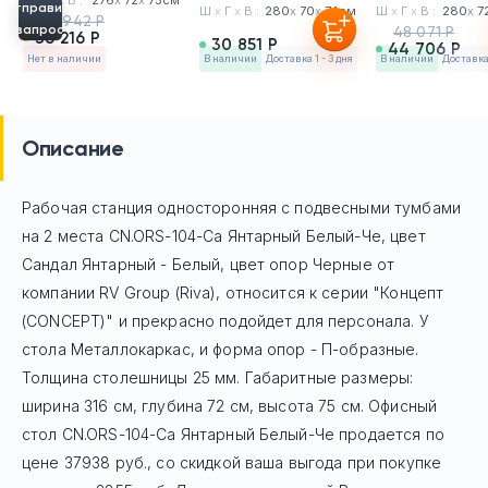
Отправить
Ш
х
Г
х
В :
280
х
70
х
74см
Ш
х
Г
х
В :
280
х
7
38 942 Р
запрос
48 071 Р
36 216 Р
30 851 Р
44 706 Р
Нет в наличии
в наличии
Доставка 1 - 3 дня
в наличии
Доставка 
Описание
Рабочая станция односторонняя с подвесными тумбами
на 2 места CN.ORS-104-Са Янтарный Белый-Че, цвет
Сандал Янтарный - Белый, цвет опор Черные
от
компании RV Group (Riva), относится к серии "Концепт
(CONCEPT)" и прекрасно подойдет для персонала. У
стола Mеталлокаркас, и форма опор - П-образные.
Толщина столешницы 25 мм. Габаритные размеры:
ширина 316 см, глубина 72 см, высота 75 см. Офисный
стол
CN.ORS-104-Са Янтарный Белый-Че
продается по
цене
37938
руб
., со скидкой ваша выгода при покупке