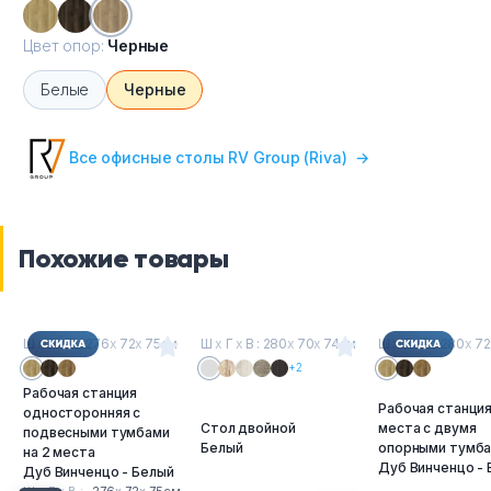
Цвет опор:
Черные
Белые
Черные
Все офисные столы RV Group (Riva)
→
Похожие товары
Ш
х
Г
х
В : 276
х
72
х
75см
Ш
х
Г
х
В : 280
х
70
х
74см
Ш
х
Г
х
В : 280
х
72
+2
Рабочая станция
Рабочая станция
односторонняя с
Стол двойной
места с двумя
подвесными тумбами
Белый
опорными тумб
на 2 места
Дуб Винченцо -
Дуб Винченцо - Белый
Ш
х
Г
х
В :
276
х
72
х
75см