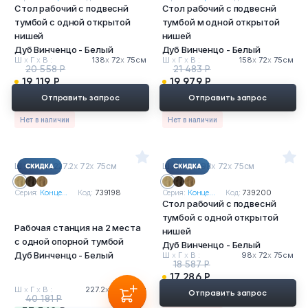
Стол рабочий с подвеснй
Стол рабочий с подвеснй
тумбой с одной открытой
тумбой м одной открытой
нишей
нишей
Дуб Винченцо - Белый
Дуб Винченцо - Белый
Ш
х
Г
х
В :
138
х
72
х
75см
Ш
х
Г
х
В :
158
х
72
х
75см
20 558 Р
21 483 Р
19 119 Р
19 979 Р
Отправить запрос
Отправить запрос
Нет в наличии
Нет в наличии
Ш
х
Г
х
В : 227.2
х
72
х
75см
Ш
х
Г
х
В : 98
х
72
х
75см
Серия:
Конце...
Код:
739198
Серия:
Конце...
Код:
739200
Стол рабочий с подвеснй
тумбой с одной открытой
Рабочая станция на 2 места
нишей
с одной опорной тумбой
Дуб Винченцо - Белый
Дуб Винченцо - Белый
Ш
х
Г
х
В :
98
х
72
х
75см
18 587 Р
17 286 Р
Ш
х
Г
х
В :
227.2
х
72
х
75см
Отправить запрос
40 181 Р