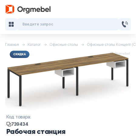
Введите запрос
Главная
Каталог
Офисные столы
Офисные столы Концепт (
Кабинеты руководителя
Мебель для персонала
Столы для переговоров
Стойки ресепшн
Офисные кресла и стулья
Код товара:
739434
Офисные столы
Рабочая станция