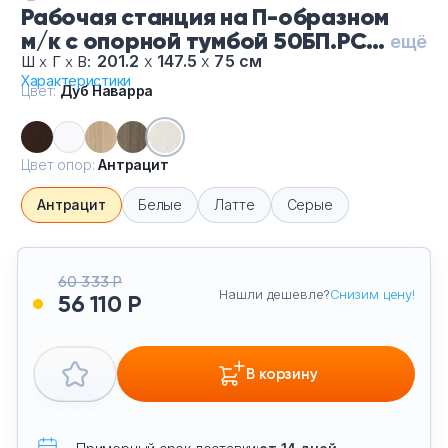
Рабочая станция на П-образном
Тумбы офисные
м/к с опорной тумбой 50БП.РС-
ещё
СТП-2.4-Ду Наварра-Ан, цвет
201.2
х
147.5
х
75 см
Ш
х
Г
х
В:
Офисные шкафы
Характеристики
Дуб Наварра, цвет опор
Цвет:
Дуб Наварра
Антрацит
Офисные диваны
Цвет опор:
Антрацит
Сейфы и металлическая мебель
Антрацит
Белые
Латте
Серые
Обеденная зона
Искусственные растения
60 333 Р
Нашли дешевле?
Снизим цену!
56 110 Р
Кашпо
В корзину