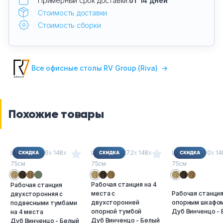
Примерный срок доставки:
от 14 дней
Стоимость доставки
Стоимость сборки
Все офисные столы RV Group (Riva)
→
Похожие товары
Ш
х
Г
х
В : 196
х
148
х
Ш
х
Г
х
В : 227.2
х
148
х
Ш
х
Г
х
В : 200
х
14
75см
75см
75см
Рабочая станция на 4
Рабочая станция
места с
Рабочая станция
двухсторонняя с
двухсторонней
опорным шкафом
подвесными тумбами
опорной тумбой
Дуб Винченцо -
на 4 места
Дуб Винченцо - Белый
Дуб Винченцо - Белый