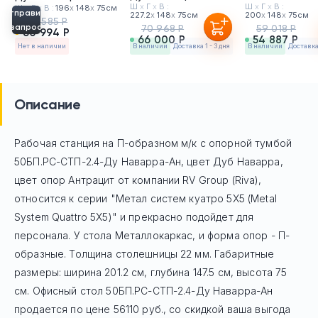
Ш
х
Г
х
В :
Ш
х
Г
х
В :
Ш
х
Г
х
В :
196
х
148
х
75см
Отправить
227.2
х
148
х
75см
200
х
148
х
75см
65 585 Р
запрос
70 968 Р
59 018 Р
60 994 Р
66 000 Р
54 887 Р
Нет в наличии
в наличии
Доставка 1 - 3 дня
в наличии
Доставка 
Описание
Рабочая станция на П-образном м/к с опорной тумбой
50БП.РС-СТП-2.4-Ду Наварра-Ан, цвет Дуб Наварра,
цвет опор Антрацит
от компании RV Group (Riva),
относится к серии "Метал систем куатро 5Х5 (Metal
System Quattro 5Х5)" и прекрасно подойдет для
персонала. У стола Mеталлокаркас, и форма опор - П-
образные. Толщина столешницы 22 мм. Габаритные
размеры: ширина 201.2 см, глубина 147.5 см, высота 75
см. Офисный стол
50БП.РС-СТП-2.4-Ду Наварра-Ан
продается по цене
56110
руб
., со скидкой ваша выгода