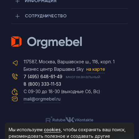
ИНФОРМАЦИЯ
СОТРУДНИЧЕСТВО
Telegram
117587, Москва, Варшавское ш., 118, корп. 1
Max
Бизнес центр Варшавка Sky
на карте
7 (495) 648-61-49
многоканальный
8 (800) 333-11-53
Чат на сайте
С 09-30 до 18-30 (выходные Сб, Вс)
mail@orgmebel.ru
Rutube
VKontakte
8 (495) 183-47-87
По будням с 09:30 до 18:30
Мы используем
cookies
, чтобы сохранять ваш поиск,
рекомендовать
полезное и создавать другие