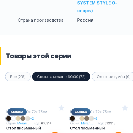
SYSTEM STYLE О-
опоры)
Страна производства
Россия
Товары этой серии
Все (218)
Столы на металле 60х30 (72)
Офисные тумбы (9)
Ш
х
Г
х
В : 120
х
72
х
75см
Ш
х
Г
х
В : 140
х
72
х
75см
+2
+2
Серия:
Метал...
Код:
610914
Серия:
Метал...
Код:
610915
Стол письменный
Стол письменный