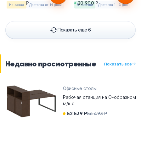
19 329 Р
20 900 Р
На заказ
Доставка от 14 дней
в наличии
Доставка 1 - 3 дня
Показать еще 6
Недавно просмотренные
Показать все
Офисные столы
Рабочая станция на О-образном
м/к с...
52 539 Р
56 493 Р