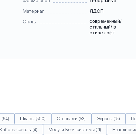
Форма опор
П-образные
Материал
ЛДСП
современный/
Стиль
стильный/ в
стиле лофт
(64)
Шкафы (500)
Стеллажи (53)
Экраны (15)
Пе
Кабель-каналы (4)
Модули Бенч системы (11)
Наполнение