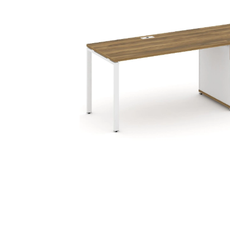
Тумбы офисные
Офисные шкафы
Офисные диваны
Сейфы и металлическая
мебель
Обеденная зона
Искусственные растения
Кашпо