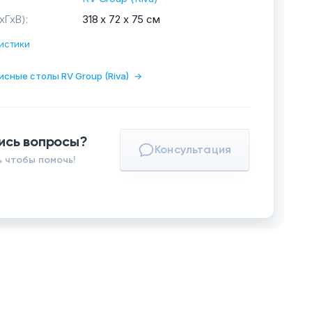
хГхВ):
318 х 72 х 75 см
истики
исные столы RV Group (Riva)
→
ись вопросы?
Консультация
 чтобы помочь!