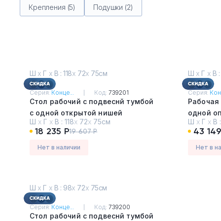
Крепления (5)
Подушки (2)
Ш
х
Г
х
В : 118
х
72
х
75см
Ш
х
Г
х
В :
Серия:
Конце...
Код:
739201
Серия:
Кон
Стол рабочий с подвеснй тумбой
Рабочая 
с одной открытой нишей
одной о
Ш
х
Г
х
В :
118
х
72
х
75см
Ш
х
Г
х
В 
Дуб Винченцо - Белый
Дуб Вин
18 235 Р
43 149
19 607 Р
Нет в наличии
Нет в н
Ш
х
Г
х
В : 98
х
72
х
75см
Серия:
Конце...
Код:
739200
Стол рабочий с подвеснй тумбой