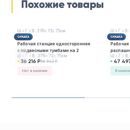
Похожие товары
Ш
х
Г
х
В : 276
х
72
х
75см
Ш
х
Г
х
В :
Рабочая станция односторонняя
Рабочая
с подвесными тумбами на 2
распашн
Ш
х
Г
х
В :
276
х
72
х
75см
Ш
х
Г
х
В 
места
Дуб Вин
36 216 Р
47 49
38 942 Р
Серия:
Концепт (CONCEPT)
Серия:
К
Дуб Винченцо - Белый
Нет в наличии
в налич