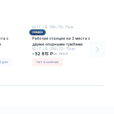
Ш
х
Г
х
В : 316
х
72
х
75см
ста с
Рабочая станция на 2 места с
и
двумя опорными тумбами
Ш
х
Г
х
В :
316
х
72
х
75см
Дуб Винченцо - Белый
52 815 Р
56 790 Р
Серия:
Концепт (CONCEPT)
3 дня
Нет в наличии