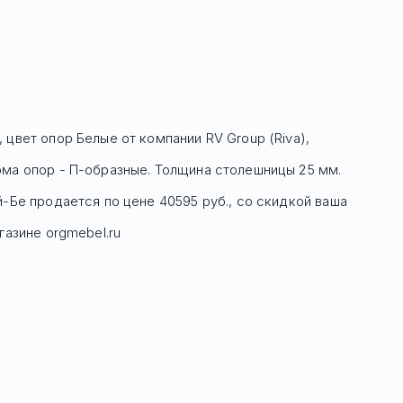
, цвет опор Белые
от компании RV Group (Riva),
рма опор - П-образные. Толщина столешницы 25 мм.
й-Бе
продается по цене
40595
руб
., со скидкой ваша
азине orgmebel.ru