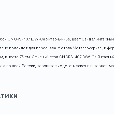
мбой CN.ORS-407 B/W-Са Янтарный-Бе, цвет Сандал Янтарный
асно подойдет для персонала. У стола Mеталлокаркас, и фо
см, высота 75 см. Офисный стол
CN.ORS-407 B/W-Са Янтарны
м по всей России, торопитесь сделать заказ в интернет-маг
стики