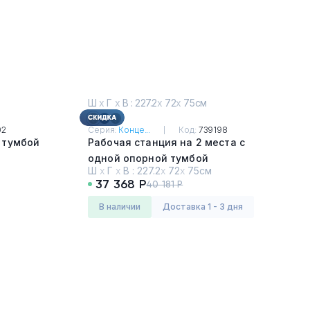
Ш
х
Г
х
В : 227.2
х
72
х
75см
02
Серия:
Конце...
Код:
739198
 тумбой
Рабочая станция на 2 места с
одной опорной тумбой
Ш
х
Г
х
В :
227.2
х
72
х
75см
Дуб Винченцо - Белый
37 368 Р
40 181 Р
в наличии
Доставка 1 - 3 дня