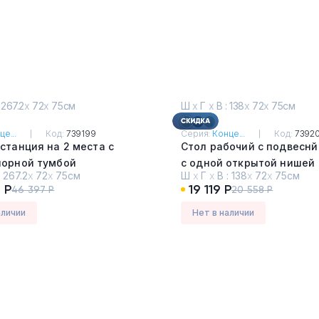
 267.2
х
72
х
75см
Ш
х
Г
х
В : 138
х
72
х
75см
це...
Код:
739199
Серия:
Конце...
Код:
7392
станция на 2 места с
Стол рабочий с подвеснй
порной тумбой
с одной открытой нишей
:
267.2
х
72
х
75см
Ш
х
Г
х
В :
138
х
72
х
75см
ченцо - Белый
Дуб Винченцо - Белый
 Р
19 119 Р
46 397 Р
20 558 Р
аличии
Нет в наличии