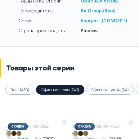
Товар из категории
Офисные столы
Производитель
RV Group (Riva)
Серия
Концепт (CONCEPT)
Страна производства
Россия
Товары этой серии
Все (1463)
Офисные столы (743)
Офисные тумбы (64)
Ш
х
Г
х
В : 118
х
72
х
75см
Ш
х
Г
х
В : 267.2
х
72
х
75см
Серия:
Конце...
Код:
739201
Серия:
Конце...
Код:
739199