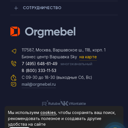
СОТРУДНИЧЕСТВО
Telegram
117587, Москва, Варшавское ш., 118, корп. 1
Max
Бизнес центр Варшавка Sky
на карте
7 (495) 648-61-49
многоканальный
8 (800) 333-11-53
Чат на сайте
С 09-30 до 18-30 (выходные Сб, Вс)
mail@orgmebel.ru
Rutube
VKontakte
8 (495) 183-47-87
По будням с 09:30 до 18:30
Мы используем
cookies
, чтобы сохранять ваш поиск,
рекомендовать
полезное и создавать другие
удобства на сайте