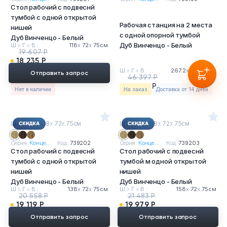
Стол рабочий с подвеснй
тумбой с одной открытой
Рабочая станция на 2 места
нишей
с одной опорной тумбой
Дуб Винченцо - Белый
Дуб Винченцо - Белый
Ш
х
Г
х
В :
118
х
72
х
75см
19 607 Р
18 235 Р
Ш
х
Г
х
В :
267.2
х
72
х
75см
Отправить запрос
46 397 Р
43 149 Р
Нет в наличии
На заказ
Доставка от 14 дней
Ш
х
Г
х
В : 138
х
72
х
75см
Ш
х
Г
х
В : 158
х
72
х
75см
Серия:
Конце...
Код:
739202
Серия:
Конце...
Код:
739203
Стол рабочий с подвеснй
Стол рабочий с подвеснй
тумбой с одной открытой
тумбой м одной открытой
нишей
нишей
Дуб Винченцо - Белый
Дуб Винченцо - Белый
Ш
х
Г
х
В :
138
х
72
х
75см
Ш
х
Г
х
В :
158
х
72
х
75см
20 558 Р
21 483 Р
19 119 Р
19 979 Р
Отправить запрос
Отправить запрос