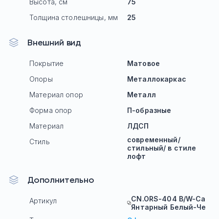
Высота, см
75
Толщина столешницы, мм
25
Внешний вид
Покрытие
Матовое
Опоры
Mеталлокаркас
Материал опор
Металл
Форма опор
П-образные
Материал
ЛДСП
современный/
Стиль
стильный/ в стиле
лофт
Дополнительно
CN.ORS-404 B/W-Са
Артикул
Янтарный Белый-Че