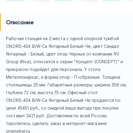
Описание
Рабочая станция на 2 места с одной опорной тумбой
CN.ORS-404 B/W-Са Янтарный Белый-Че, цвет Сандал
Янтарный - Белый, цвет опор Черные
от компании RV
Group (Riva), относится к серии "Концепт (CONCEPT)" и
прекрасно подойдет для персонала. У стола
Mеталлокаркас, и форма опор - П-образные. Толщина
столешницы 25 мм. Габаритные размеры: ширина 358 см,
глубина 72 см, высота 75 см. Офисный стол
CN.ORS-404 B/W-Са Янтарный Белый-Че
продается по
цене
45451
руб
., со скидкой ваша выгода при покупке
составит 3421 руб.
Доставляем по всей России,
торопитесь сделать заказ в интернет-магазине
orgmebel.ru