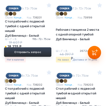
Ш
х
Г
х
В : 118
х
72
х
75см
Ш
х
Г
х
В : 267.2
х
72
х
75см
Серия:
Конце...
Код:
739201
Серия:
Конце...
Код:
739199
Стол рабочий с подвеснй
тумбой с одной открытой
Рабочая станция на 2 места
нишей
с одной опорной тумбой
Дуб Винченцо - Белый
Дуб Винченцо - Белый
Ш
х
Г
х
В :
118
х
72
х
75см
19 607 Р
18 235 Р
Ш
х
Г
х
В :
267.2
х
72
х
75см
Отправить запрос
46 397 Р
43 149 Р
Нет в наличии
На заказ
Доставка от 14 дней
Ш
х
Г
х
В : 138
х
72
х
75см
Ш
х
Г
х
В : 158
х
72
х
75см
Серия:
Конце...
Код:
739202
Серия:
Конце...
Код:
739203
Стол рабочий с подвеснй
Стол рабочий с подвеснй
тумбой с одной открытой
тумбой м одной открытой
нишей
нишей
Дуб Винченцо - Белый
Дуб Винченцо - Белый