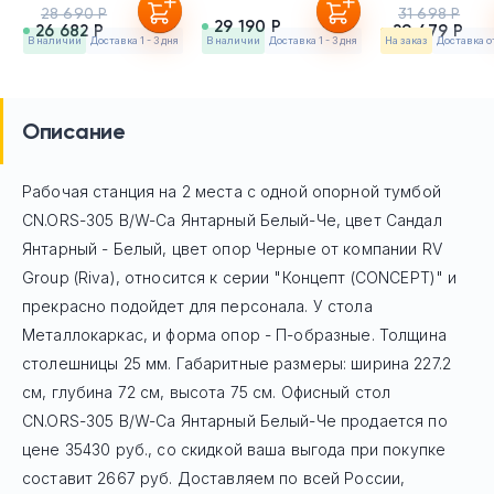
28 690 Р
31 698 Р
29 190 Р
26 682 Р
29 479 Р
в наличии
Доставка 1 - 3 дня
в наличии
Доставка 1 - 3 дня
На заказ
Доставка о
Описание
Рабочая станция на 2 места с одной опорной тумбой
CN.ORS-305 B/W-Са Янтарный Белый-Че, цвет Сандал
Янтарный - Белый, цвет опор Черные
от компании RV
Group (Riva), относится к серии "Концепт (CONCEPT)" и
прекрасно подойдет для персонала. У стола
Mеталлокаркас, и форма опор - П-образные. Толщина
столешницы 25 мм. Габаритные размеры: ширина 227.2
см, глубина 72 см, высота 75 см. Офисный стол
CN.ORS-305 B/W-Са Янтарный Белый-Че
продается по
цене
35430
руб
., со скидкой ваша выгода при покупке
составит 2667 руб.
Доставляем по всей России,