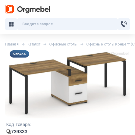
Введите запрос
Главная
Каталог
Офисные столы
Офисные столы Концепт (
Кабинеты руководителя
Мебель для персонала
Столы для переговоров
Стойки ресепшн
Офисные кресла и стулья
Офисные столы
Код товара:
739333