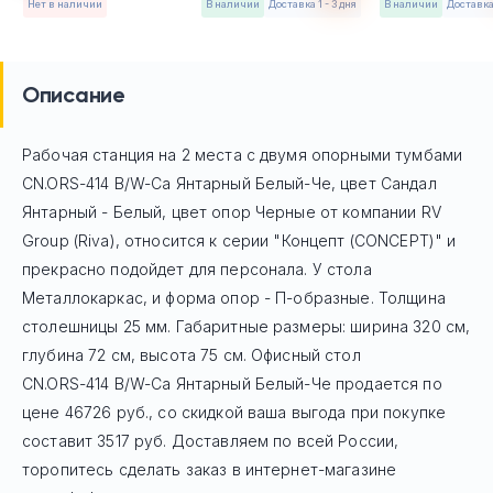
Нет в наличии
в наличии
Доставка 1 - 3 дня
в наличии
Доставка 
Описание
Рабочая станция на 2 места с двумя опорными тумбами
CN.ORS-414 B/W-Са Янтарный Белый-Че, цвет Сандал
Янтарный - Белый, цвет опор Черные
от компании RV
Group (Riva), относится к серии "Концепт (CONCEPT)" и
прекрасно подойдет для персонала. У стола
Mеталлокаркас, и форма опор - П-образные. Толщина
столешницы 25 мм. Габаритные размеры: ширина 320 см,
глубина 72 см, высота 75 см. Офисный стол
CN.ORS-414 B/W-Са Янтарный Белый-Че
продается по
цене
46726
руб
., со скидкой ваша выгода при покупке
составит 3517 руб.
Доставляем по всей России,
торопитесь сделать заказ в интернет-магазине