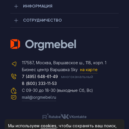
ИНФОРМАЦИЯ
СОТРУДНИЧЕСТВО
Telegram
117587, Москва, Варшавское ш., 118, корп. 1
Max
Бизнес центр Варшавка Sky
на карте
7 (495) 648-61-49
многоканальный
8 (800) 333-11-53
Чат на сайте
С 09-30 до 18-30 (выходные Сб, Вс)
mail@orgmebel.ru
Rutube
VKontakte
8 (495) 183-47-87
По будням с 09:30 до 18:30
Мы используем
cookies
, чтобы сохранять ваш поиск,