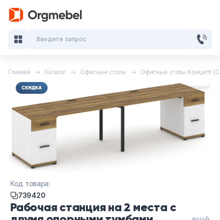
Введите запрос
Главная
Каталог
Офисные столы
Офисные столы Концепт (
Кабинеты руководителя
Мебель для персонала
Столы для переговоров
Стойки ресепшн
Офисные кресла и стулья
Код товара:
739420
Офисные столы
Рабочая станция на 2 места с
двумя опорными тумбами
ещё