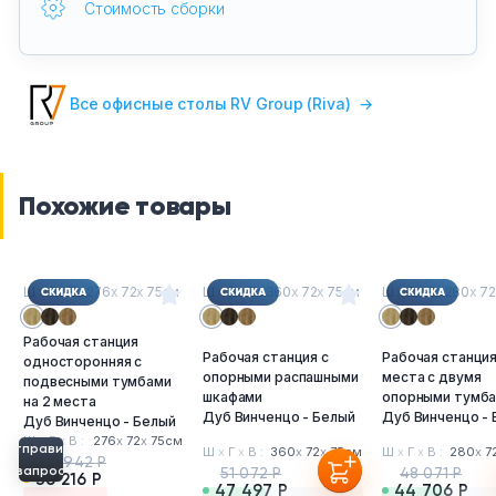
Стоимость сборки
Все офисные столы RV Group (Riva)
→
Похожие товары
Ш
х
Г
х
В : 276
х
72
х
75см
Ш
х
Г
х
В : 360
х
72
х
75см
Ш
х
Г
х
В : 280
х
72
Рабочая станция
Рабочая станция с
Рабочая станция
односторонняя с
опорными распашными
места с двумя
подвесными тумбами
шкафами
опорными тумб
на 2 места
Дуб Винченцо - Белый
Дуб Винченцо -
Дуб Винченцо - Белый
Ш
х
Г
х
В :
276
х
72
х
75см
Отправить
Ш
х
Г
х
В :
360
х
72
х
75см
Ш
х
Г
х
В :
280
х
7
38 942 Р
запрос
51 072 Р
48 071 Р
36 216 Р
47 497 Р
44 706 Р