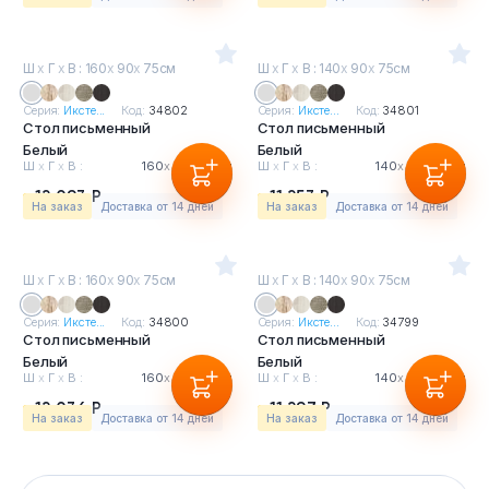
Ш
х
Г
х
В : 160
х
90
х
75см
Ш
х
Г
х
В : 140
х
90
х
75см
Серия:
Иксте...
Код:
34802
Серия:
Иксте...
Код:
34801
Стол письменный
Стол письменный
Белый
Белый
Ш
х
Г
х
В :
160
х
90
х
75см
Ш
х
Г
х
В :
140
х
90
х
75см
12 093 Р
11 253 Р
На заказ
Доставка от 14 дней
На заказ
Доставка от 14 дней
Ш
х
Г
х
В : 160
х
90
х
75см
Ш
х
Г
х
В : 140
х
90
х
75см
Серия:
Иксте...
Код:
34800
Серия:
Иксте...
Код:
34799
Стол письменный
Стол письменный
Белый
Белый
Ш
х
Г
х
В :
160
х
90
х
75см
Ш
х
Г
х
В :
140
х
90
х
75см
12 036 Р
11 297 Р
На заказ
Доставка от 14 дней
На заказ
Доставка от 14 дней