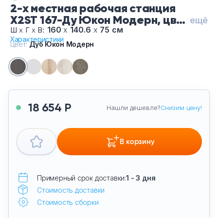
2-х местная рабочая станция
Тумбы офисные
X2ST 167-Ду Юкон Модерн, цвет
ещё
Дуб Юкон Модерн
160
х
140.6
х
75 см
Ш
х
Г
х
В:
Офисные шкафы
Характеристики
Цвет:
Дуб Юкон Модерн
Офисные диваны
Сейфы и металлическая мебель
18 654 Р
Нашли дешевле?
Снизим цену!
Обеденная зона
Искусственные растения
В корзину
Кашпо
Примерный срок доставки:
1 - 3 дня
Стоимость доставки
Стоимость сборки