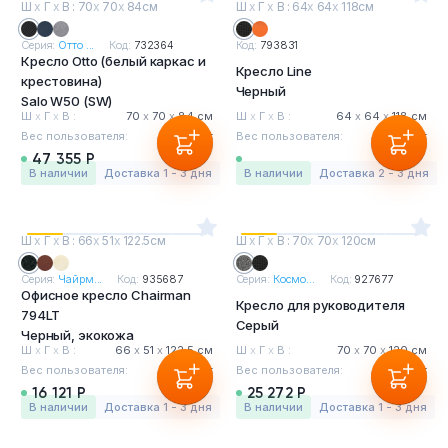
Ш
х
Г
х
В : 70
х
70
х
84см
Ш
х
Г
х
В : 64
х
64
х
118см
Серия:
Отто ...
Код:
732364
Код:
793831
Кресло Otto (белый каркас и
Кресло Line
крестовина)
Черный
Salo W50 (SW)
Ш
х
Г
х
В :
70
х
70
х
84 см
Ш
х
Г
х
В :
64
х
64
х
118 см
Вес пользователя:
120 кг
Вес пользователя:
120 кг
47 355 Р
в наличии
Доставка 1 - 3 дня
в наличии
Доставка 2 - 3 дня
Ш
х
Г
х
В : 66
х
51
х
122.5см
Ш
х
Г
х
В : 70
х
70
х
120см
Серия:
Чайрм...
Код:
935687
Серия:
Космо...
Код:
927677
Офисное кресло Chairman
Кресло для руководителя
794LT
Серый
Черный, экокожа
Ш
х
Г
х
В :
66
х
51
х
122.5 см
Ш
х
Г
х
В :
70
х
70
х
120 см
Вес пользователя:
120 кг
Вес пользователя:
120 кг
16 121 Р
25 272 Р
в наличии
Доставка 1 - 3 дня
в наличии
Доставка 1 - 3 дня