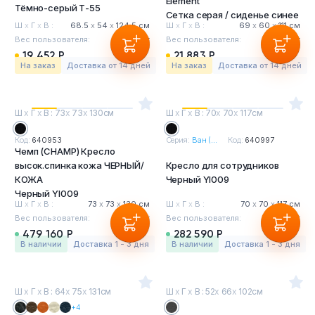
Element
Тёмно-серый Т-55
Тумбы офисные
Сетка серая / сиденье синее
Ш
х
Г
х
В :
68.5
х
54
х
124.5 см
Ш
х
Г
х
В :
69
х
60
х
111 см
Вес пользователя:
120 кг
Вес пользователя:
120 кг
Офисные шкафы
19 452 Р
21 883 Р
На заказ
Доставка от 14 дней
На заказ
Доставка от 14 дней
Офисные диваны
Ш
х
Г
х
В : 73
х
73
х
130см
Ш
х
Г
х
В : 70
х
70
х
117см
Сейфы и металлическая мебель
Код:
640953
Серия:
Ван (...
Код:
640997
Чемп (CHAMP) Кресло
Обеденная зона
высок.спинка кожа ЧЕРНЫЙ/
Кресло для сотрудников
КОЖА
Черный YI009
Искусственные растения
Черный YI009
Ш
х
Г
х
В :
73
х
73
х
130 см
Ш
х
Г
х
В :
70
х
70
х
117 см
Вес пользователя:
120 кг
Вес пользователя:
120 кг
Кашпо
479 160 Р
282 590 Р
в наличии
Доставка 1 - 3 дня
в наличии
Доставка 1 - 3 дня
Ш
х
Г
х
В : 64
х
75
х
131см
Ш
х
Г
х
В : 52
х
66
х
102см
+4