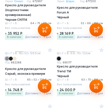
Серия:
Олимп
Код:
672997
Серия:
Форум...
Код:
677200
Кресло для руководителя
Кресло для руководителя
(подлокотники
Forum A
хромированные)
Чёрный
Черная CN1114
Ш
х
Г
х
В :
64
х
75
х
131 см
Ш
х
Г
х
В :
52
х
66
х
102 см
Вес пользователя:
120 кг
Вес пользователя:
120 кг
35 952 Р
28 169 Р
в наличии
Доставка 1 - 3 дня
в наличии
Доставка 1 - 3 дня
Ш
х
Г
х
В : 65
х
52
х
126.5см
Ш
х
Г
х
В : 63
х
70
х
122см
Код:
682268
Код:
695177
Кресло для руководителя
Кресло для руководителя
Trend TM
Серый, экокожа премиум
Чёрный
Ш
х
Г
х
В :
65
х
52
х
126.5 см
Ш
х
Г
х
В :
63
х
70
х
122 см
Вес пользователя:
120 кг
Вес пользователя:
120 кг
14 748 Р
24 000 Р
в наличии
Доставка 1 - 3 дня
в наличии
Доставка 1 - 3 дня