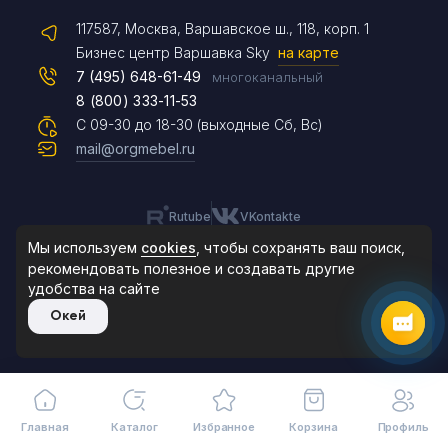
117587, Москва, Варшавское ш., 118, корп. 1
Max
Бизнес центр Варшавка Sky
на карте
7 (495) 648-61-49
многоканальный
8 (800) 333-11-53
Чат на сайте
С 09-30 до 18-30 (выходные Сб, Вс)
mail@orgmebel.ru
Rutube
VKontakte
8 (495) 183-47-87
По будням с 09:30 до 18:30
Мы используем
cookies
, чтобы сохранять ваш поиск,
рекомендовать
полезное и создавать другие
удобства на сайте
© 2006-2026. Orgmebel.ru
Окей
Продажа офисной мебели.
Все права защищены.
Главная
Каталог
Избранное
Корзина
Профиль