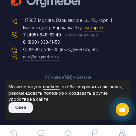
Telegram
117587, Москва, Варшавское ш., 118, корп. 1
Max
Бизнес центр Варшавка Sky
на карте
7 (495) 648-61-49
многоканальный
8 (800) 333-11-53
Чат на сайте
С 09-30 до 18-30 (выходные Сб, Вс)
mail@orgmebel.ru
Rutube
VKontakte
8 (495) 183-47-87
По будням с 09:30 до 18:30
Мы используем
cookies
, чтобы сохранять ваш поиск,
рекомендовать
полезное и создавать другие
удобства на сайте
© 2006-2026. Orgmebel.ru
Окей
Продажа офисной мебели.
Все права защищены.