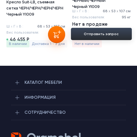
ЧЕРНЫЙ/ЧЕРНЫЙ
Кресло Suit-LB, съемная
Тумбы офисные
Черный YI009
сетка ЧЕРН/ЧЕРН/ЧЕРН/ЧЕРН
Ш
х
Г
х
В :
68
х
53
х
107 см
Черный YI009
Вес пользователя:
95 кг
Офисные шкафы
Нет в продаже
Ш
х
Г
х
В :
68
х
53
х
107 см
Вес пользователя:
95 кг
Отправить запрос
Офисные диваны
46 455 Р
в наличии
Доставка 1 - 3 дня
Нет в наличии
Сейфы и металлическая мебель
Обеденная зона
КАТАЛОГ МЕБЕЛИ
Искусственные растения
ИНФОРМАЦИЯ
Кашпо
СОТРУДНИЧЕСТВО