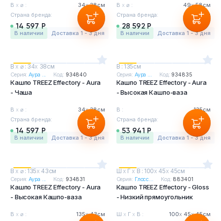
В
х
⌀ :
34
х
38см
В
х
⌀ :
49
х
58см
Страна бренда:
Бельгия
Страна бренда:
Бельгия
14 597 Р
28 592 Р
в наличии
Доставка 1 - 3 дня
в наличии
Доставка 1 - 3 дня
В
х
⌀ : 34
х
38см
В : 135см
Серия:
Аура ...
Код:
934840
Серия:
Аура ...
Код:
934835
Кашпо TREEZ Effectory - Aura
Кашпо TREEZ Effectory - Aura
- Чаша
- Высокая Кашпо-ваза
В
х
⌀ :
34
х
38см
В :
135см
Страна бренда:
Бельгия
Страна бренда:
Бельгия
14 597 Р
53 941 Р
в наличии
Доставка 1 - 3 дня
в наличии
Доставка 1 - 3 дня
В
х
⌀ : 135
х
43см
Ш
х
Г
х
В : 100
х
45
х
45см
Серия:
Аура ...
Код:
934831
Серия:
Глосс...
Код:
883401
Кашпо TREEZ Effectory - Aura
Кашпо TREEZ Effectory - Gloss
- Высокая Кашпо-ваза
- Низкий прямоугольник
В
х
⌀ :
135
х
43см
Ш
х
Г
х
В :
100
х
45
х
45см