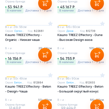
Страна бренда:
Бельгия
Страна бренда:
Бельгия
53 941 Р
45 167 Р
в наличии
Доставка 1 - 3 дня
в наличии
Доставка 1 - 3 дня
В
х
⌀ : 29
х
56см
В
х
⌀ : 105
х
60см
Серия:
Орган...
Код:
822681
Серия:
Дюна ...
Код:
812739
Кашпо TREEZ Effectory -
Кашпо TREEZ Effectory - Dune
Organic - Низкая чаша
- Высокая Design-ваза
В
х
⌀ :
29
х
56см
В
х
⌀ :
105
х
60см
Страна бренда:
Бельгия
Страна бренда:
Бельгия
16 156 Р
54 755 Р
в наличии
Доставка 1 - 3 дня
в наличии
Доставка 1 - 3 дня
В
х
⌀ : 50
х
49см
В
х
⌀ : 86
х
90см
Серия:
Бетон...
Код:
812684
Серия:
Бетон...
Код:
812655
Кашпо TREEZ Effectory - Beton
Кашпо TREEZ Effectory - Beton
- Design-Чаша
- Большой округлый конус
В
х
⌀ :
50
х
49см
В
х
⌀ :
86
х
90см
Страна бренда:
Бельгия
Страна бренда:
Бельгия
17 611 Р
59 404 Р