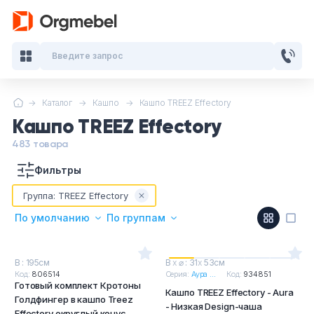
Введите запрос
Каталог
Кашпо
Кашпо TREEZ Effectory
Кабинеты руководителя
Кашпо TREEZ Effectory
Мебель для персонала
483 товара
Фильтры
Столы для переговоров
Группа:
TREEZ Effectory
Стойки ресепшн
По умолчанию
По группам
Офисные кресла и стулья
В : 195см
В
х
⌀ : 31
х
53см
Код:
806514
Серия:
Аура ...
Код:
934851
Готовый комплект Кротоны
Офисные столы
Кашпо TREEZ Effectory - Aura
Голдфингер в кашпо Treez
- Низкая Design-чаша
Effectory округлый конус