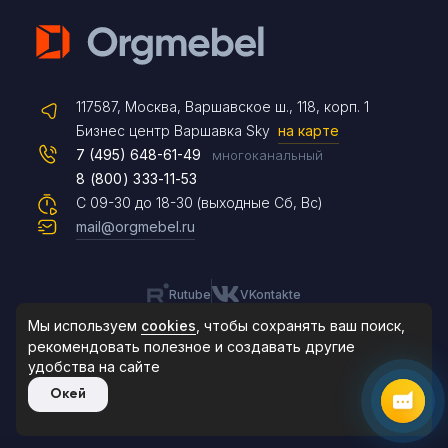
Telegram
117587, Москва, Варшавское ш., 118, корп. 1
Max
Бизнес центр Варшавка Sky
на карте
7 (495) 648-61-49
многоканальный
8 (800) 333-11-53
Чат на сайте
С 09-30 до 18-30 (выходные Сб, Вс)
mail@orgmebel.ru
Rutube
VKontakte
8 (495) 183-47-87
По будням с 09:30 до 18:30
Мы используем
cookies
, чтобы сохранять ваш поиск,
рекомендовать
полезное и создавать другие
удобства на сайте
© 2006-2026. Orgmebel.ru
Окей
Продажа офисной мебели.
Все права защищены.