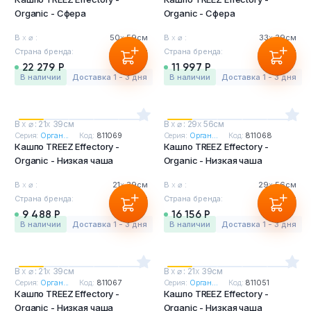
Organic - Сфера
Organic - Сфера
В
х
⌀ :
50
х
59см
В
х
⌀ :
33
х
39см
Страна бренда:
Бельгия
Страна бренда:
Бельгия
22 279 Р
11 997 Р
в наличии
Доставка 1 - 3 дня
в наличии
Доставка 1 - 3 дня
В
х
⌀ : 21
х
39см
В
х
⌀ : 29
х
56см
Серия:
Орган...
Код:
811069
Серия:
Орган...
Код:
811068
Кашпо TREEZ Effectory -
Кашпо TREEZ Effectory -
Organic - Низкая чаша
Organic - Низкая чаша
В
х
⌀ :
21
х
39см
В
х
⌀ :
29
х
56см
Страна бренда:
Бельгия
Страна бренда:
Бельгия
9 488 Р
16 156 Р
в наличии
Доставка 1 - 3 дня
в наличии
Доставка 1 - 3 дня
В
х
⌀ : 21
х
39см
В
х
⌀ : 21
х
39см
Серия:
Орган...
Код:
811067
Серия:
Орган...
Код:
811051
Кашпо TREEZ Effectory -
Кашпо TREEZ Effectory -
Organic - Низкая чаша
Organic - Низкая чаша