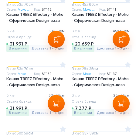
В
х
⌀ : 53
х
70см
В
х
⌀ : 45
х
60см
Серия:
Мохо ...
Код:
811142
Серия:
Мохо ...
Код:
811141
Кашпо TREEZ Effectory - Moho
Кашпо TREEZ Effectory - Moho
- Сферическая Design-ваза
- Сферическая Design-ваза
В
х
⌀ :
53
х
70см
В
х
⌀ :
45
х
60см
Страна бренда:
Бельгия
Страна бренда:
Бельгия
31 991 Р
20 659 Р
в наличии
Доставка 1 - 3 дня
в наличии
Доставка 1 - 3 дня
В
х
⌀ : 53
х
70см
В
х
⌀ : 28
х
35см
Серия:
Мохо ...
Код:
811139
Серия:
Мохо ...
Код:
811137
Кашпо TREEZ Effectory - Moho
Кашпо TREEZ Effectory - Moho
- Сферическая Design-ваза
- Сферическая Design-ваза
В
х
⌀ :
53
х
70см
В
х
⌀ :
28
х
35см
Страна бренда:
Бельгия
Страна бренда:
Бельгия
31 991 Р
7 377 Р
в наличии
Доставка 1 - 3 дня
в наличии
Доставка 1 - 3 дня
В
х
⌀ : 50
х
59см
В
х
⌀ : 33
х
39см