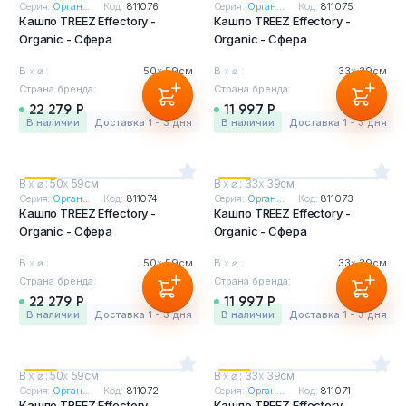
Серия:
Орган...
Код:
811076
Серия:
Орган...
Код:
811075
Кашпо TREEZ Effectory -
Кашпо TREEZ Effectory -
Organic - Сфера
Organic - Сфера
В
х
⌀ :
50
х
59см
В
х
⌀ :
33
х
39см
Страна бренда:
Бельгия
Страна бренда:
Бельгия
22 279 Р
11 997 Р
в наличии
Доставка 1 - 3 дня
в наличии
Доставка 1 - 3 дня
В
х
⌀ : 50
х
59см
В
х
⌀ : 33
х
39см
Серия:
Орган...
Код:
811074
Серия:
Орган...
Код:
811073
Кашпо TREEZ Effectory -
Кашпо TREEZ Effectory -
Organic - Сфера
Organic - Сфера
В
х
⌀ :
50
х
59см
В
х
⌀ :
33
х
39см
Страна бренда:
Бельгия
Страна бренда:
Бельгия
22 279 Р
11 997 Р
в наличии
Доставка 1 - 3 дня
в наличии
Доставка 1 - 3 дня
В
х
⌀ : 50
х
59см
В
х
⌀ : 33
х
39см
Серия:
Орган...
Код:
811072
Серия:
Орган...
Код:
811071
Кашпо TREEZ Effectory -
Кашпо TREEZ Effectory -