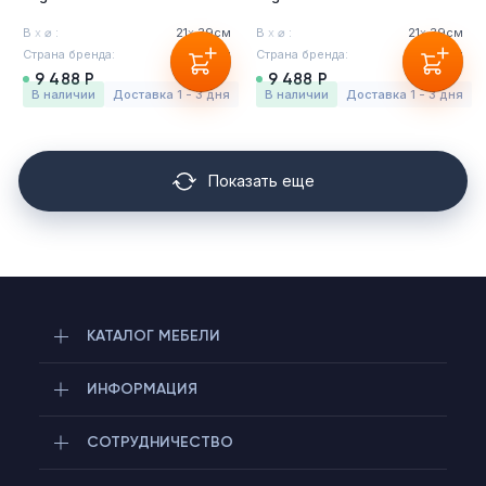
В
х
⌀ :
21
х
39см
В
х
⌀ :
21
х
39см
Страна бренда:
Бельгия
Страна бренда:
Бельгия
9 488 Р
9 488 Р
в наличии
Доставка 1 - 3 дня
в наличии
Доставка 1 - 3 дня
Показать еще
КАТАЛОГ МЕБЕЛИ
ИНФОРМАЦИЯ
СОТРУДНИЧЕСТВО