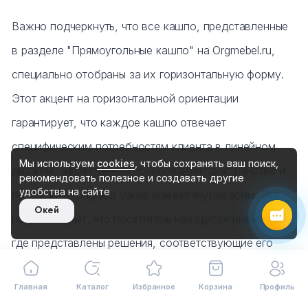
Важно подчеркнуть, что все кашпо, представленные
Max
в разделе "Прямоугольные кашпо" на Orgmebel.ru,
специально отобраны за их горизонтальную форму.
Чат на сайте
Этот акцент на горизонтальной ориентации
гарантирует, что каждое кашпо отвечает
8 (495) 183-47-87
специфическим потребностям клиента в линейном
По будням с 09:30 до 18:30
Мы используем
cookies
, чтобы сохранять ваш поиск,
дизайне, эффективном зонировании пространства и
рекомендовать
полезное и создавать другие
удобства на сайте
легкой интеграции в узкие или вытянутые зоны. Это
Окей
подтверждает, что посетитель находится именно там,
где представлены решения, соответствующие его
конкретным запросам, что способствует более
Главная
Каталог
Избранное
Корзина
Профиль
глубокому изучению ассортимента и принятию