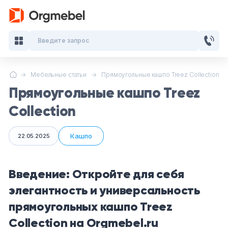
Введите запрос
Мебельные статьи
Прямоугольные кашпо Treez Collection
Кабинеты руководителя
Прямоугольные кашпо Treez
Мебель для персонала
Collection
Столы для переговоров
Кашпо
22.05.2025
Стойки ресепшн
Введение: Откройте для себя
Офисные кресла и стулья
элегантность и универсальность
прямоугольных кашпо Treez
Офисные столы
Collection на Orgmebel.ru