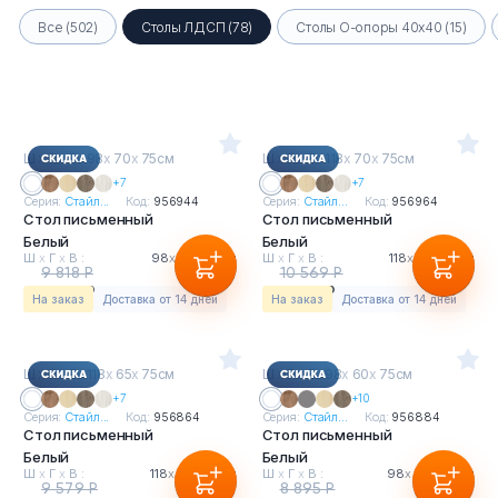
Все (502)
Столы ЛДСП (78)
Столы О-опоры 40х40 (15)
Ш
х
Г
х
В : 98
х
70
х
75см
Ш
х
Г
х
В : 118
х
70
х
75см
+7
+7
Серия:
Стайл...
Код:
956944
Серия:
Стайл...
Код:
956964
Стол письменный
Стол письменный
Белый
Белый
Ш
х
Г
х
В :
98
х
70
х
75см
Ш
х
Г
х
В :
118
х
70
х
75см
9 818 Р
10 569 Р
8 345 Р
8 984 Р
На заказ
Доставка от 14 дней
На заказ
Доставка от 14 дней
Ш
х
Г
х
В : 118
х
65
х
75см
Ш
х
Г
х
В : 98
х
60
х
75см
+7
+10
Серия:
Стайл...
Код:
956864
Серия:
Стайл...
Код:
956884
Стол письменный
Стол письменный
Белый
Белый
Ш
х
Г
х
В :
118
х
65
х
75см
Ш
х
Г
х
В :
98
х
60
х
75см
9 579 Р
8 895 Р