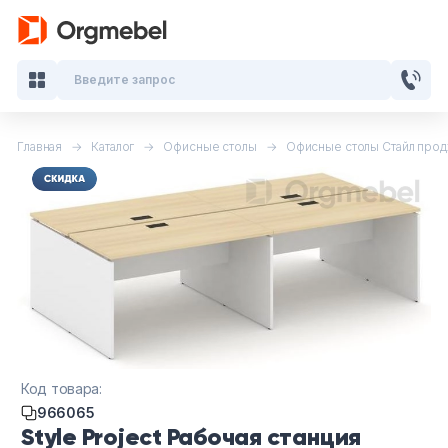
Введите запрос
Главная
Каталог
Офисные столы
Офисные столы Стайл прод
Кабинеты руководителя
Мебель для персонала
Столы для переговоров
Стойки ресепшн
Офисные кресла и стулья
Код товара:
Офисные столы
966065
Style Project Рабочая станция