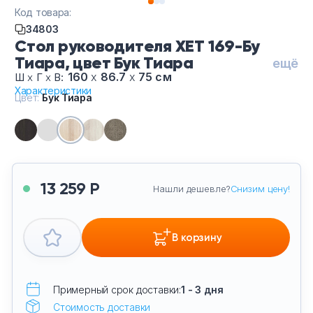
Тумбы офисные
Код товара:
34803
Стол руководителя XET 169-Бу
Офисные шкафы
Тиара, цвет Бук Тиара
ещё
160
х
86.7
х
75 см
Ш
х
Г
х
В:
Офисные диваны
Характеристики
Цвет:
Бук Тиара
Сейфы и металлическая мебель
Обеденная зона
13 259 Р
Нашли дешевле?
Снизим цену!
Искусственные растения
Кашпо
В корзину
Примерный срок доставки:
1 - 3 дня
Стоимость доставки