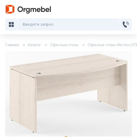
Введите запрос
Главная
Каталог
Офисные столы
Офисные столы Икстен (XT
Кабинеты руководителя
Мебель для персонала
Столы для переговоров
Стойки ресепшн
Офисные кресла и стулья
Офисные столы