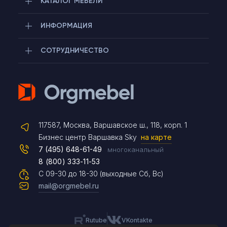
КАТАЛОГ МЕБЕЛИ
ИНФОРМАЦИЯ
СОТРУДНИЧЕСТВО
Telegram
117587, Москва, Варшавское ш., 118, корп. 1
Max
Бизнес центр Варшавка Sky
на карте
7 (495) 648-61-49
многоканальный
8 (800) 333-11-53
Чат на сайте
С 09-30 до 18-30 (выходные Сб, Вс)
mail@orgmebel.ru
Rutube
VKontakte
8 (495) 183-47-87