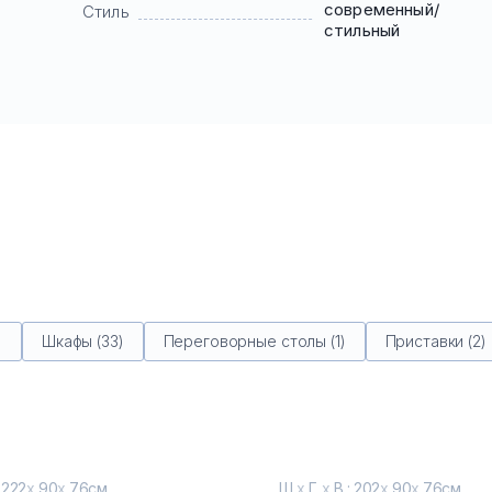
современный/
Стиль
стильный
)
Шкафы (33)
Переговорные столы (1)
Приставки (2)
 222
х
90
х
76см
Ш
х
Г
х
В : 202
х
90
х
76см