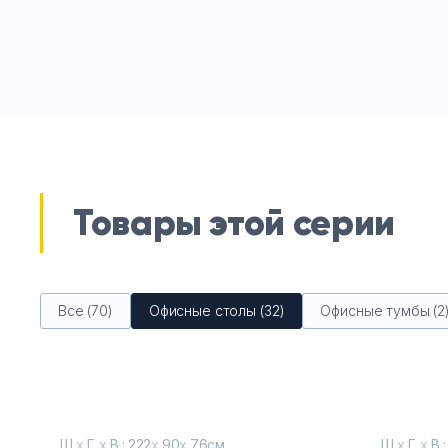
Товары этой серии
Все (70)
Офисные столы (32)
Офисные тумбы (2
Ш
х
Г
х
В : 222
х
90
х
76см
Ш
х
Г
х
В :