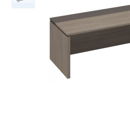
Тумбы офисные
Офисные шкафы
Офисные диваны
Сейфы и металлическая
мебель
Обеденная зона
Искусственные растения
Кашпо