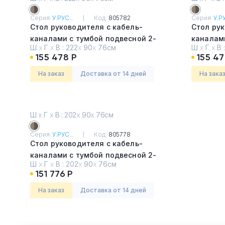
Серия:
У.РУС...
Код:
805782
Серия:
У.РУ
Стол руководителя с кабель-
Стол рук
каналами с тумбой подвесной 2-
каналами
Ш
х
Г
х
В :
222
х
90
х
76см
Ш
х
Г
х
В 
ящичной с замком левый
ящичной
155 478 Р
155 47
Дуб виченца/лава серая
Дуб вич
На заказ
Доставка от 14 дней
На зака
Ш
х
Г
х
В : 202
х
90
х
76см
Серия:
У.РУС...
Код:
805778
Стол руководителя с кабель-
каналами с тумбой подвесной 2-
Ш
х
Г
х
В :
202
х
90
х
76см
ящичной с замком левый
151 776 Р
Дуб виченца/лава серая
На заказ
Доставка от 14 дней