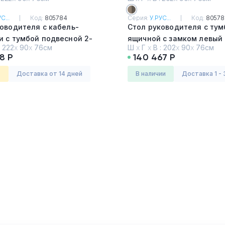
С...
Код:
805784
Серия:
У.РУС...
Код:
80578
оводителя с кабель-
Стол руководителя с тум
 с тумбой подвесной 2-
ящичной с замком левый
:
222
х
90
х
76см
Ш
х
Г
х
В :
202
х
90
х
76см
 с замком правый
Дуб виченца/лава серая
8 Р
140 467 Р
енца/лава серая
з
Доставка от 14 дней
в наличии
Доставка 1 - 