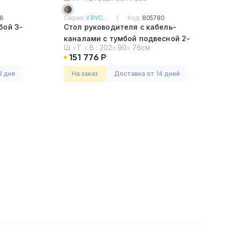
6
Серия:
У.РУС...
Код:
805780
бой 3-
Стол руководителя с кабель-
каналами с тумбой подвесной 2-
Ш
х
Г
х
В :
202
х
90
х
76см
ящичной с замком правый
151 776 Р
Дуб виченца/лава серая
3 дня
На заказ
Доставка от 14 дней