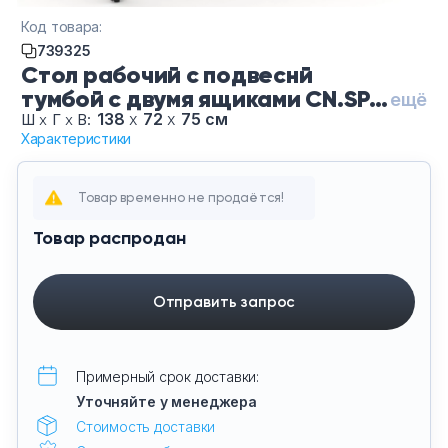
Тумбы офисные
Код товара:
739325
Офисные шкафы
Стол рабочий с подвеснй
тумбой с двумя ящиками CN.SP-
ещё
115 B/W-Са Янтарный Белый-
138
х
72
х
75 см
Офисные диваны
Ш
х
Г
х
В:
Характеристики
Че, цвет Сандал Янтарный -
Белый, цвет опор Черные
Сейфы и металлическая мебель
Товар временно не продаётся!
Обеденная зона
Товар распродан
Искусственные растения
Отправить запрос
Кашпо
Примерный срок доставки:
Уточняйте у менеджера
Стоимость доставки