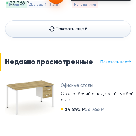
37 368 Р
в наличии
Доставка 1 - 3 дня
Нет в наличии
Показать еще 6
Недавно просмотренные
Показать все
Офисные столы
Стол рабочий с подвеснй тумбой
с дв...
24 892 Р
26 766 Р