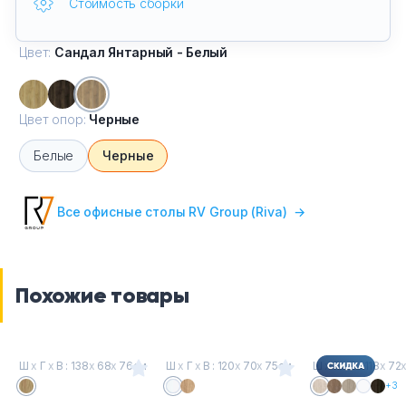
Стоимость сборки
Цвет:
Сандал Янтарный - Белый
Цвет опор:
Черные
Белые
Черные
Все офисные столы RV Group (Riva)
→
Похожие товары
Ш
х
Г
х
В : 138
х
68
х
76см
Ш
х
Г
х
В : 120
х
70
х
75см
Ш
х
Г
х
В : 118
х
72
+3