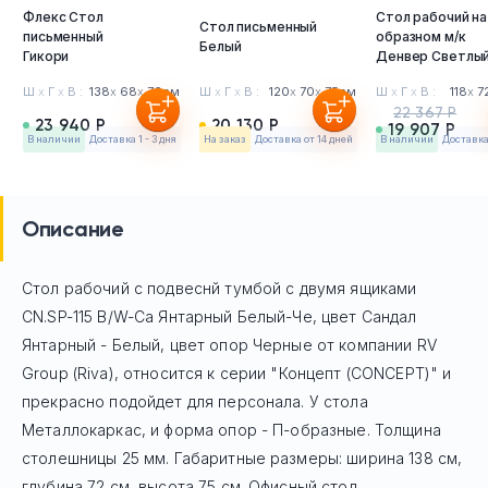
Флекс Стол
Стол рабочий на
Стол письменный
письменный
образном м/к
Белый
Гикори
Денвер Светлы
Ш
х
Г
х
В :
138
х
68
х
76см
Ш
х
Г
х
В :
120
х
70
х
75см
Ш
х
Г
х
В :
118
х
7
22 367 Р
23 940 Р
20 130 Р
19 907 Р
в наличии
Доставка 1 - 3 дня
На заказ
Доставка от 14 дней
в наличии
Доставка 
Описание
Стол рабочий с подвеснй тумбой с двумя ящиками
CN.SP-115 B/W-Са Янтарный Белый-Че, цвет Сандал
Янтарный - Белый, цвет опор Черные
от компании RV
Group (Riva), относится к серии "Концепт (CONCEPT)" и
прекрасно подойдет для персонала. У стола
Mеталлокаркас, и форма опор - П-образные. Толщина
столешницы 25 мм. Габаритные размеры: ширина 138 см,
глубина 72 см, высота 75 см. Офисный стол