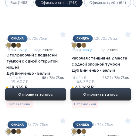
Все (1463)
Офисные столы (743)
Офисные тумбы (64)
Ш
х
Г
х
В : 118
х
72
х
75см
Ш
х
Г
х
В : 267.2
х
72
х
75см
Серия:
Конце...
Код:
739201
Серия:
Конце...
Код:
739199
Стол рабочий с подвеснй
Рабочая станция на 2 места
тумбой с одной открытой
с одной опорной тумбой
нишей
Дуб Винченцо - Белый
Дуб Винченцо - Белый
Ш
х
Г
х
В :
118
х
72
х
75см
Ш
х
Г
х
В :
267.2
х
72
х
75см
19 607 Р
46 397 Р
18 235 Р
43 149 Р
Отправить запрос
Отправить запрос
Нет в наличии
Нет в наличии
Ш
х
Г
х
В : 138
х
72
х
75см
Ш
х
Г
х
В : 158
х
72
х
75см