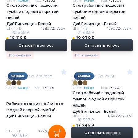
Серия:
Конце...
Код:
739202
Серия:
Конце...
Код:
739203
Стол рабочий с подвеснй
Стол рабочий с подвеснй
тумбой с одной открытой
тумбой м одной открытой
нишей
нишей
Дуб Винченцо - Белый
Дуб Винченцо - Белый
Ш
х
Г
х
В :
138
х
72
х
75см
Ш
х
Г
х
В :
158
х
72
х
75см
20 558 Р
21 483 Р
19 119 Р
19 979 Р
Отправить запрос
Отправить запрос
Нет в наличии
Нет в наличии
Ш
х
Г
х
В : 227.2
х
72
х
75см
Ш
х
Г
х
В : 98
х
72
х
75см
Серия:
Конце...
Код:
739198
Серия:
Конце...
Код:
739200
Стол рабочий с подвеснй
тумбой с одной открытой
Рабочая станция на 2 места
нишей
с одной опорной тумбой
Дуб Винченцо - Белый
Дуб Винченцо - Белый
Ш
х
Г
х
В :
98
х
72
х
75см
18 587 Р
17 286 Р
Ш
х
Г
х
В :
227.2
х
72
х
75см
Отправить запрос
40 181 Р