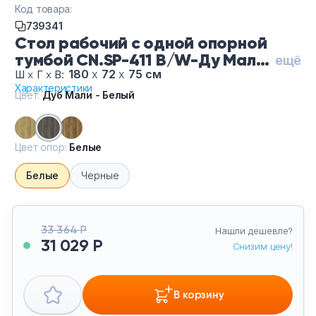
Код товара:
Тумбы офисные
739341
Стол рабочий с одной опорной
Офисные шкафы
тумбой CN.SP-411 B/W-Ду Мали
ещё
Белый-Бе, цвет Дуб Мали -
180
х
72
х
75 см
Ш
х
Г
х
В:
Офисные диваны
Характеристики
Белый, цвет опор Белые
Цвет:
Дуб Мали - Белый
Сейфы и металлическая мебель
Цвет опор:
Белые
Обеденная зона
Белые
Черные
Искусственные растения
33 364 Р
Кашпо
Нашли дешевле?
31 029 Р
Снизим цену!
В корзину