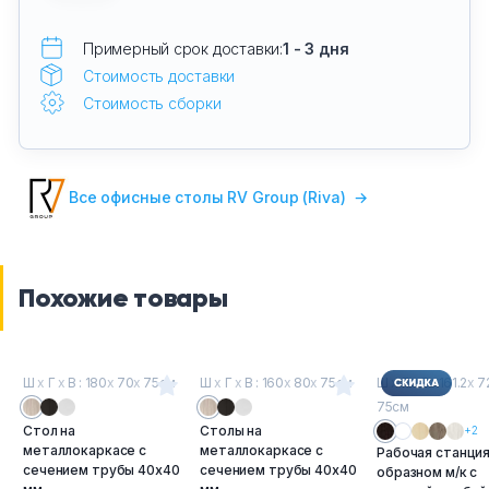
Примерный срок доставки:
1 - 3 дня
Стоимость доставки
Стоимость сборки
Все офисные столы RV Group (Riva)
→
Похожие товары
Ш
х
Г
х
В : 180
х
70
х
75см
Ш
х
Г
х
В : 160
х
80
х
75см
Ш
х
Г
х
В : 161.2
х
7
75см
Стол на
Столы на
+2
металлокаркасе с
металлокаркасе с
Рабочая станция
сечением трубы 40х40
сечением трубы 40х40
образном м/к с