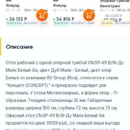
мм
мм
опорной тумбой
Ясмунд
Ясмунд
Венге Цаво
Ш
х
Г
х
В :
180
х
70
х
75см
Ш
х
Г
х
В :
160
х
80
х
75см
Ш
х
Г
х
В :
161.2
х
7
30 039 Р
36 133 Р
34 816 Р
27 936 Р
в наличии
Доставка 1 - 3 дня
в наличии
Доставка 1 - 3 дня
На заказ
Доставка о
Описание
Стол рабочий с одной опорной тумбой CN.SP-411 B/W-Ду
Мали Белый-Бе, цвет Дуб Мали - Белый, цвет опор
Белые
от компании RV Group (Riva), относится к серии
"Концепт (CONCEPT)" и прекрасно подойдет для
персонала. У стола Mеталлокаркас, и форма опор - П-
образные. Толщина столешницы 25 мм. Габаритные
размеры: ширина 180 см, глубина 72 см, высота 75 см.
Офисный стол
CN.SP-411 B/W-Ду Мали Белый-Бе
продается по цене
31029
руб
., со скидкой ваша выгода