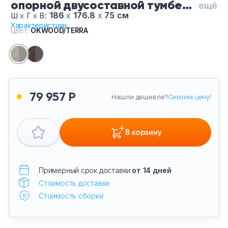
опорной двусоставной тумбе
ещё
Тумбы офисные
15СОЛД.1810-OKWOODTERRA,
186
х
176.8
х
75 см
Ш
х
Г
х
В:
Характеристики
цвет OKWOOD/TERRA
Цвет:
OKWOOD/TERRA
Офисные шкафы
Офисные диваны
Сейфы и металлическая мебель
79 957 Р
Нашли дешевле?
Снизим цену!
Обеденная зона
В корзину
Искусственные растения
Кашпо
Примерный срок доставки:
от 14 дней
Стоимость доставки
Стоимость сборки