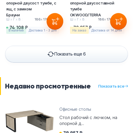
опорной двусост тумбе, с
опорной двусоставной
ящ, с замком
тумбе
Брауни
OKWOOD/TERRA
Ш
х
Г
х
В :
186
х
176.8
х
75см
Ш
х
Г
х
В :
186
х
176.8
х
75см
74 108 Р
79 957 Р
в наличии
Доставка 1 - 3 дня
На заказ
Доставка от 14 дней
Показать еще 6
Недавно просмотренные
Показать все
Офисные столы
Стол рабочий с лючком, на
опорной д...
79 957 Р