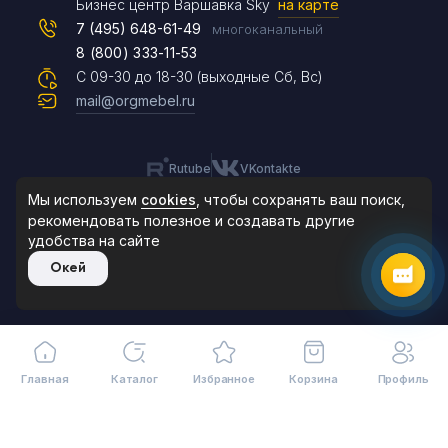
Max
Бизнес центр Варшавка Sky
на карте
7 (495) 648-61-49
многоканальный
8 (800) 333-11-53
Чат на сайте
С 09-30 до 18-30 (выходные Сб, Вс)
mail@orgmebel.ru
Rutube
VKontakte
8 (495) 183-47-87
По будням с 09:30 до 18:30
Мы используем
cookies
, чтобы сохранять ваш поиск,
рекомендовать
полезное и создавать другие
удобства на сайте
© 2006-2026. Orgmebel.ru
Окей
Продажа офисной мебели.
Все права защищены.
Главная
Каталог
Избранное
Корзина
Профиль