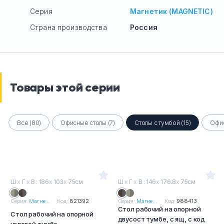
Серия
Магнетик (MAGNETIC)
Страна производства
Россия
Товары этой серии
Все (80)
Офисные столы (7)
Столы с тумбой (15)
Офис
Ш
х
Г
х
В : 186
х
103
х
75см
Ш
х
Г
х
В : 146
х
176.8
х
75см
Серия:
Магне...
Код:
821392
Серия:
Магне...
Код:
988413
Стол рабочий на опорной
Стол рабочий на опорной
двусост тумбе, с ящ, с код