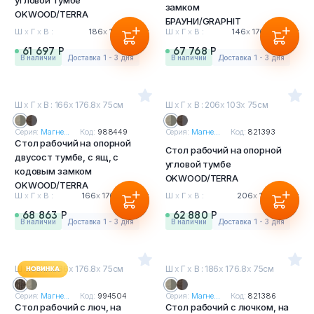
угловой тумбе
замком
OKWOOD/TERRA
БРАУНИ/GRAPHIT
Ш
х
Г
х
В :
186
х
103
х
75см
Ш
х
Г
х
В :
146
х
176.8
х
75см
61 697 Р
67 768 Р
в наличии
Доставка 1 - 3 дня
в наличии
Доставка 1 - 3 дня
Ш
х
Г
х
В : 166
х
176.8
х
75см
Ш
х
Г
х
В : 206
х
103
х
75см
Серия:
Магне...
Код:
988449
Серия:
Магне...
Код:
821393
Стол рабочий на опорной
Стол рабочий на опорной
двусост тумбе, с ящ, с
угловой тумбе
кодовым замком
OKWOOD/TERRA
OKWOOD/TERRA
Ш
х
Г
х
В :
166
х
176.8
х
75см
Ш
х
Г
х
В :
206
х
103
х
75см
68 863 Р
62 880 Р
в наличии
Доставка 1 - 3 дня
в наличии
Доставка 1 - 3 дня
Ш
х
Г
х
В : 186
х
176.8
х
75см
Ш
х
Г
х
В : 186
х
176.8
х
75см
Серия:
Магне...
Код:
994504
Серия:
Магне...
Код:
821386
Стол рабочий с люч, на
Стол рабочий с лючком, на